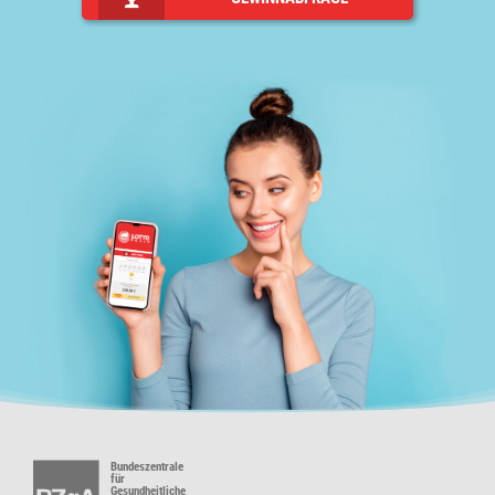
Bundeszentrale
für
Gesundheitliche