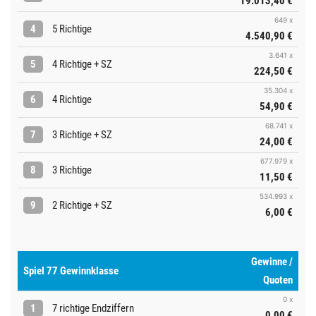
19.013,40 €
649 x
4
5 Richtige
4.540,90 €
3.641 x
5
4 Richtige + SZ
224,50 €
35.304 x
6
4 Richtige
54,90 €
68.741 x
7
3 Richtige + SZ
24,00 €
677.979 x
8
3 Richtige
11,50 €
534.993 x
9
2 Richtige + SZ
6,00 €
Gewinne /
Spiel 77 Gewinnklasse
Quoten
0 x
1
7 richtige Endziffern
0,00 €