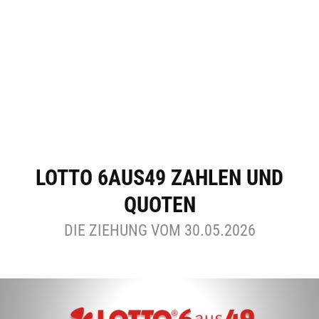
LOTTO 6AUS49 ZAHLEN UND
QUOTEN
DIE ZIEHUNG VOM 30.05.2026