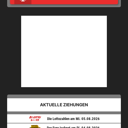
AKTUELLE ZIEHUNGEN
Die Lottozahlen am Mi. 05.08.2026
Der EuroJackpot am Di. 04.08.2026