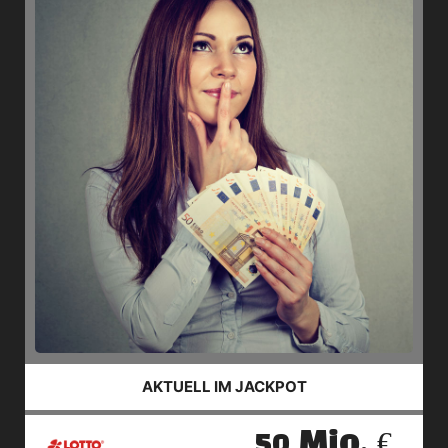
AKTUELL IM JACKPOT
50 Mio. €