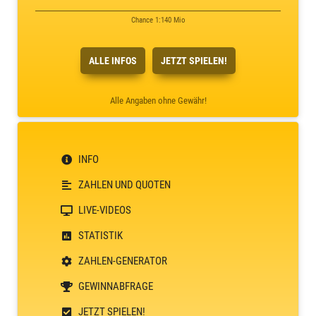
Chance 1:140 Mio
ALLE INFOS
JETZT SPIELEN!
Alle Angaben ohne Gewähr!
INFO
ZAHLEN UND QUOTEN
LIVE-VIDEOS
STATISTIK
ZAHLEN-GENERATOR
GEWINNABFRAGE
JETZT SPIELEN!