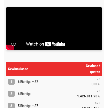
Gewinne /
Gewinnklasse
Quoten
0 x
1
6 Richtige + SZ
0,00 €
2 x
2
6 Richtige
1.426.011,90 €
52 x
3
5 Richtige + SZ