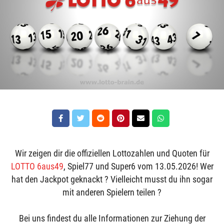
Wir zeigen dir die offiziellen Lottozahlen und Quoten für
LOTTO 6aus49
, Spiel77 und Super6 vom 13.05.2026! Wer
hat den Jackpot geknackt ? Vielleicht musst du ihn sogar
mit anderen Spielern teilen ?
Bei uns findest du alle Informationen zur Ziehung der