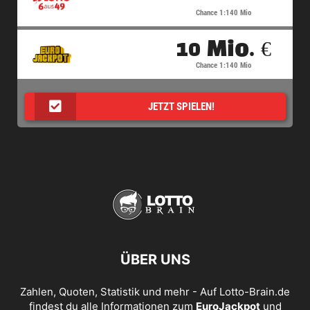
Chance 1:140 Mio
10 Mio. €
Chance 1:140 Mio
JETZT SPIELEN!
ÜBER UNS
Zahlen, Quoten, Statistik und mehr - Auf Lotto-Brain.de
findest du alle Informationen zum
EuroJackpot
und