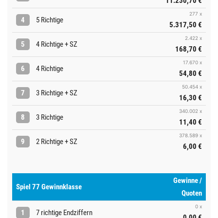
11.230,70 €
277 x
4
5 Richtige
5.317,50 €
2.422 x
5
4 Richtige + SZ
168,70 €
17.670 x
6
4 Richtige
54,80 €
50.454 x
7
3 Richtige + SZ
16,30 €
340.002 x
8
3 Richtige
11,40 €
378.589 x
9
2 Richtige + SZ
6,00 €
Gewinne /
Spiel 77 Gewinnklasse
Quoten
0 x
1
7 richtige Endziffern
0,00 €