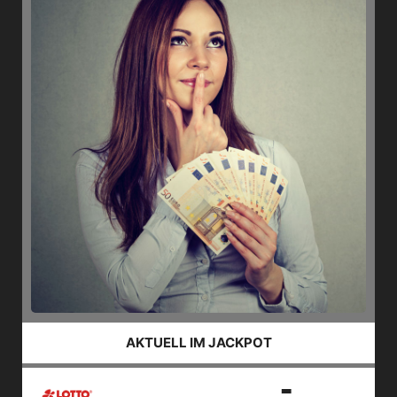
AKTUELL IM JACKPOT
-