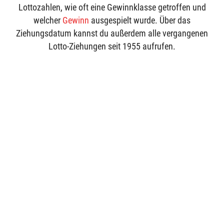
Lottozahlen, wie oft eine Gewinnklasse getroffen und
welcher
Gewinn
ausgespielt wurde. Über das
Ziehungsdatum kannst du außerdem alle vergangenen
Lotto-Ziehungen seit 1955 aufrufen.