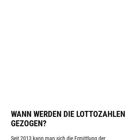
WANN WERDEN DIE LOTTOZAHLEN
GEZOGEN?
Seit 2013 kann man sich die Ermittlung der