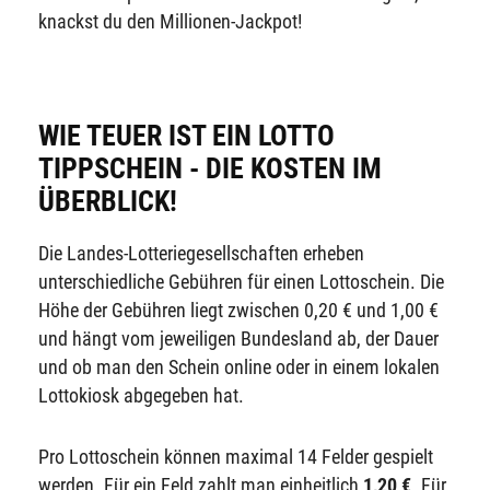
knackst du den Millionen-Jackpot!
WIE TEUER IST EIN LOTTO
TIPPSCHEIN - DIE KOSTEN IM
ÜBERBLICK!
Die Landes-Lotteriegesellschaften erheben
unterschiedliche Gebühren für einen Lottoschein. Die
Höhe der Gebühren liegt zwischen 0,20 € und 1,00 €
und hängt vom jeweiligen Bundesland ab, der Dauer
und ob man den Schein online oder in einem lokalen
Lottokiosk abgegeben hat.
Pro Lottoschein können maximal 14 Felder gespielt
werden. Für ein Feld zahlt man einheitlich
1,20 €
. Für