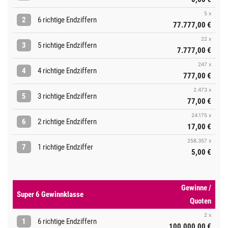
5 x
2
6 richtige Endziffern
77.777,00 €
22 x
3
5 richtige Endziffern
7.777,00 €
247 x
4
4 richtige Endziffern
777,00 €
2.473 x
5
3 richtige Endziffern
77,00 €
24.175 x
6
2 richtige Endziffern
17,00 €
258.357 x
7
1 richtige Endziffer
5,00 €
Gewinne /
Super 6 Gewinnklasse
Quoten
2 x
1
6 richtige Endziffern
100.000,00 €