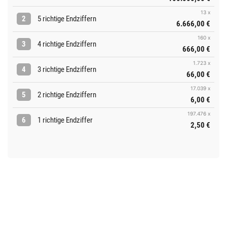
13 x
2
5 richtige Endziffern
6.666,00 €
160 x
3
4 richtige Endziffern
666,00 €
1.723 x
4
3 richtige Endziffern
66,00 €
17.039 x
5
2 richtige Endziffern
6,00 €
197.476 x
6
1 richtige Endziffer
2,50 €