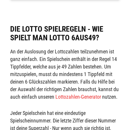
DIE LOTTO SPIELREGELN - WIE
SPIELT MAN LOTTO 6AUS49?
An der Auslosung der Lottozahlen teilzunehmen ist
ganz einfach. Ein Spielschein enthält in der Regel 14
Tippfelder, welche aus je 49 Zahlen bestehen. Um
mitzuspielen, musst du mindestens 1 Tippfeld mit
deinen 6 Glückszahlen markieren. Falls du Hilfe bei
der Auswahl der richtigen Zahlen brauchst, kannst du
auch einfach unseren
Lottozahlen-Generator
nutzen.
Jeder Spielschein hat eine eindeutige
Spielscheinnummer. Die letzte Ziffer dieser Nummer
ist deine Superzahl - Nur wenn auch sie richtig ist,