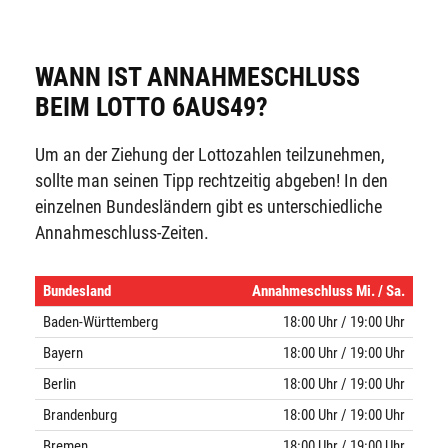
WANN IST ANNAHMESCHLUSS
BEIM LOTTO 6AUS49?
Um an der Ziehung der Lottozahlen teilzunehmen,
sollte man seinen Tipp rechtzeitig abgeben! In den
einzelnen Bundesländern gibt es unterschiedliche
Annahmeschluss-Zeiten.
Bundesland
Annahmeschluss Mi. / Sa.
Baden-Württemberg
18:00 Uhr / 19:00 Uhr
Bayern
18:00 Uhr / 19:00 Uhr
Berlin
18:00 Uhr / 19:00 Uhr
Brandenburg
18:00 Uhr / 19:00 Uhr
Bremen
18:00 Uhr / 19:00 Uhr