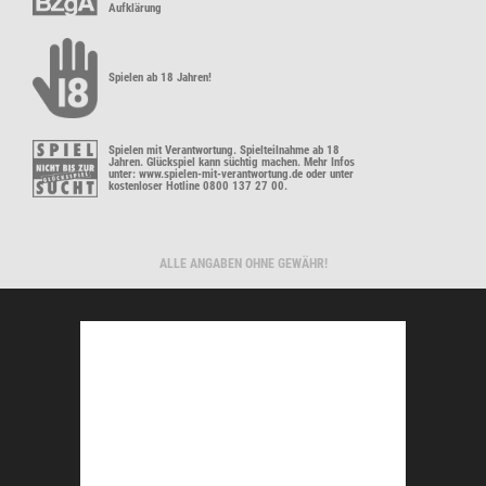
Aufklärung
Spielen ab 18 Jahren!
Spielen mit Verantwortung. Spielteilnahme ab 18
Jahren. Glückspiel kann süchtig machen. Mehr Infos
unter: www.spielen-mit-verantwortung.de oder unter
kostenloser Hotline 0800 137 27 00.
ALLE ANGABEN OHNE GEWÄHR!