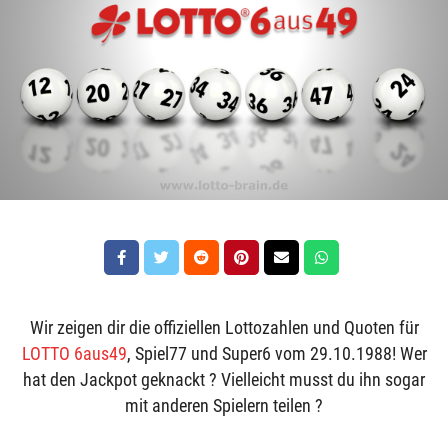
Wir zeigen dir die offiziellen Lottozahlen und Quoten für
LOTTO 6aus49
, Spiel77 und Super6 vom 29.10.1988! Wer
hat den Jackpot geknackt ? Vielleicht musst du ihn sogar
mit anderen Spielern teilen ?