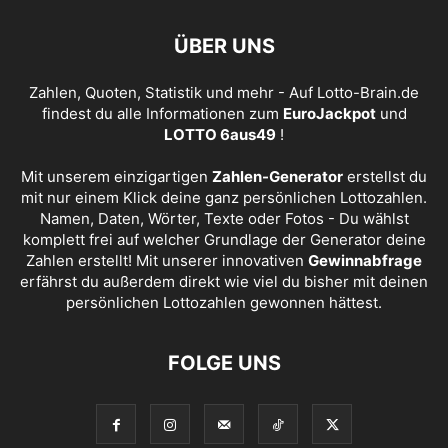
ÜBER UNS
Zahlen, Quoten, Statistik und mehr - Auf Lotto-Brain.de
findest du alle Informationen zum
EuroJackpot
und
LOTTO 6aus49
!
Mit unserem einzigartigen
Zahlen-Generator
erstellst du
mit nur einem Klick deine ganz persönlichen Lottozahlen.
Namen, Daten, Wörter, Texte oder Fotos - Du wählst
komplett frei auf welcher Grundlage der Generator deine
Zahlen erstellt! Mit unserer innovativen
Gewinnabfrage
erfährst du außerdem direkt wie viel du bisher mit deinen
persönlichen Lottozahlen gewonnen hättest.
FOLGE UNS