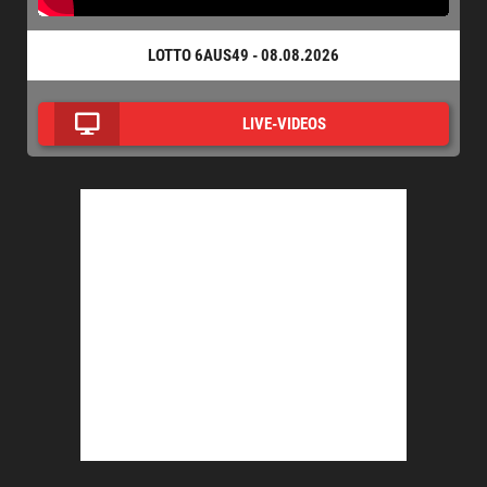
LOTTO 6AUS49 - 08.08.2026
LIVE-VIDEOS