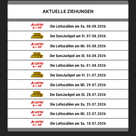
AKTUELLE ZIEHUNGEN
Die Lottozahlen am Sa. 08.08.2026
Der EuroJackpot am Fr. 07.08.2026
Die Lottozahlen am Mi. 05.08.2026
Der EuroJackpot am Di. 04.08.2026
Die Lottozahlen am Sa. 01.08.2026
Der EuroJackpot am Fr. 31.07.2026
Die Lottozahlen am Mi. 29.07.2026
Der EuroJackpot am Di. 28.07.2026
Die Lottozahlen am Sa. 25.07.2026
Die Lottozahlen am Mi. 22.07.2026
Die Lottozahlen am Sa. 18.07.2026