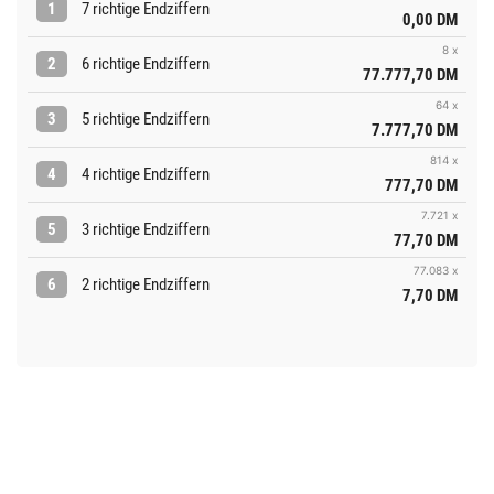
1
7 richtige Endziffern
0,00 DM
8 x
2
6 richtige Endziffern
77.777,70 DM
64 x
3
5 richtige Endziffern
7.777,70 DM
814 x
4
4 richtige Endziffern
777,70 DM
7.721 x
5
3 richtige Endziffern
77,70 DM
77.083 x
6
2 richtige Endziffern
7,70 DM