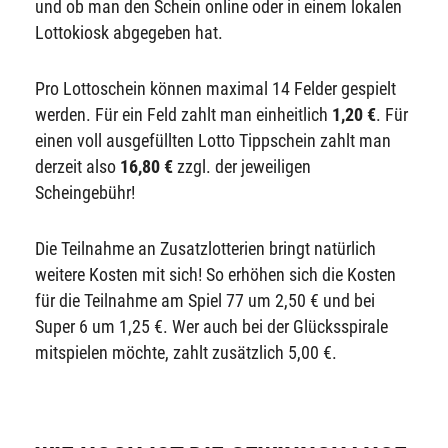
und ob man den Schein online oder in einem lokalen
Lottokiosk abgegeben hat.
Pro Lottoschein können maximal 14 Felder gespielt
werden. Für ein Feld zahlt man einheitlich
1,20 €
. Für
einen voll ausgefüllten Lotto Tippschein zahlt man
derzeit also
16,80 €
zzgl. der jeweiligen
Scheingebühr!
Die Teilnahme an Zusatzlotterien bringt natürlich
weitere Kosten mit sich! So erhöhen sich die Kosten
für die Teilnahme am Spiel 77 um 2,50 € und bei
Super 6 um 1,25 €. Wer auch bei der Glücksspirale
mitspielen möchte, zahlt zusätzlich 5,00 €.