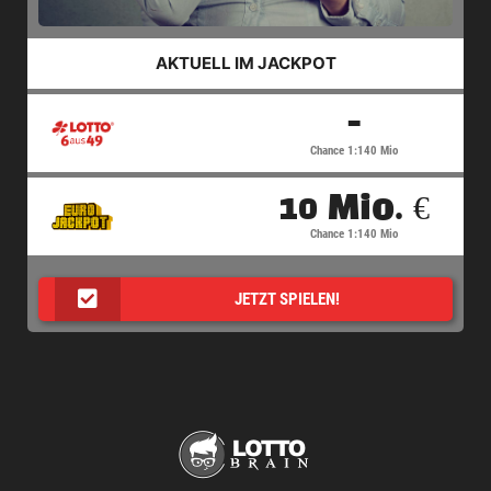
AKTUELL IM JACKPOT
-
Chance 1:140 Mio
10 Mio. €
Chance 1:140 Mio
JETZT SPIELEN!