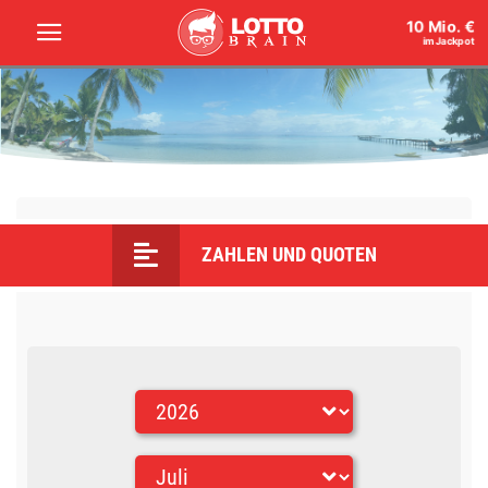
10 Mio. €
im Jackpot
ZAHLEN UND QUOTEN