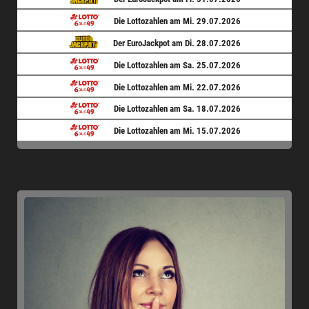
Die Lottozahlen am Mi. 29.07.2026
Der EuroJackpot am Di. 28.07.2026
Die Lottozahlen am Sa. 25.07.2026
Die Lottozahlen am Mi. 22.07.2026
Die Lottozahlen am Sa. 18.07.2026
Die Lottozahlen am Mi. 15.07.2026