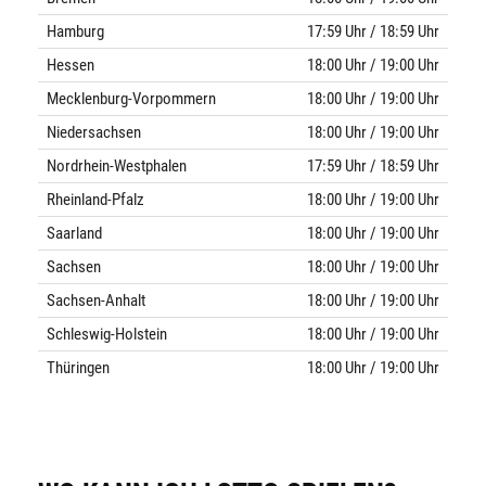
Hamburg
17:59 Uhr / 18:59 Uhr
Hessen
18:00 Uhr / 19:00 Uhr
Mecklenburg-Vorpommern
18:00 Uhr / 19:00 Uhr
Niedersachsen
18:00 Uhr / 19:00 Uhr
Nordrhein-Westphalen
17:59 Uhr / 18:59 Uhr
Rheinland-Pfalz
18:00 Uhr / 19:00 Uhr
Saarland
18:00 Uhr / 19:00 Uhr
Sachsen
18:00 Uhr / 19:00 Uhr
Sachsen-Anhalt
18:00 Uhr / 19:00 Uhr
Schleswig-Holstein
18:00 Uhr / 19:00 Uhr
Thüringen
18:00 Uhr / 19:00 Uhr