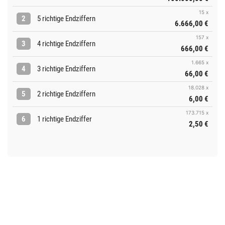
15 x
2
5 richtige Endziffern
6.666,00 €
157 x
3
4 richtige Endziffern
666,00 €
1.665 x
4
3 richtige Endziffern
66,00 €
18.028 x
5
2 richtige Endziffern
6,00 €
173.715 x
6
1 richtige Endziffer
2,50 €