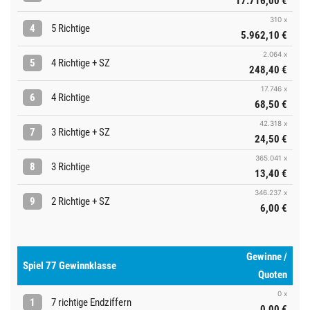
17.716,00 €
310 x
4
5 Richtige
5.962,10 €
2.064 x
5
4 Richtige + SZ
248,40 €
17.746 x
6
4 Richtige
68,50 €
42.318 x
7
3 Richtige + SZ
24,50 €
365.041 x
8
3 Richtige
13,40 €
346.237 x
9
2 Richtige + SZ
6,00 €
Gewinne /
Spiel 77 Gewinnklasse
Quoten
0 x
1
7 richtige Endziffern
0,00 €