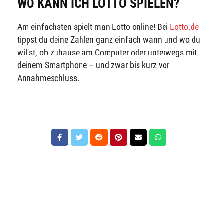
WO KANN ICH LOTTO SPIELEN?
Am einfachsten spielt man Lotto online! Bei
Lotto.de
tippst du deine Zahlen ganz einfach wann und wo du
willst, ob zuhause am Computer oder unterwegs mit
deinem Smartphone – und zwar bis kurz vor
Annahmeschluss.