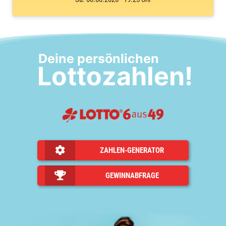
Deine persönlichen
Lottozahlen!
ZAHLEN-GENERATOR
GEWINNABFRAGE