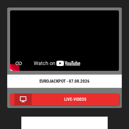
EUROJACKPOT - 07.08.2026
LIVE-VIDEOS