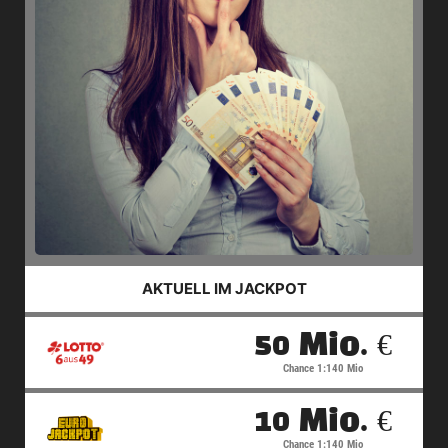
AKTUELL IM JACKPOT
50 Mio. €
Chance 1:140 Mio
10 Mio. €
Chance 1:140 Mio