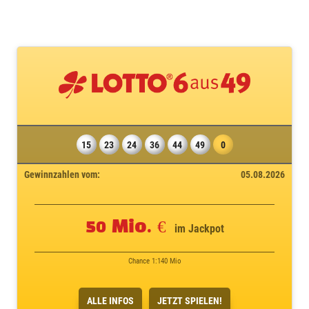
15
23
24
36
44
49
0
Gewinnzahlen vom:
05.08.2026
50 Mio. €
im Jackpot
Chance 1:140 Mio
ALLE INFOS
JETZT SPIELEN!