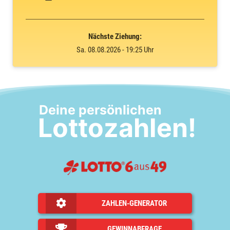
Nächste Ziehung:
Sa. 08.08.2026 - 19:25 Uhr
Deine persönlichen
Lottozahlen!
ZAHLEN-GENERATOR
GEWINNABFRAGE