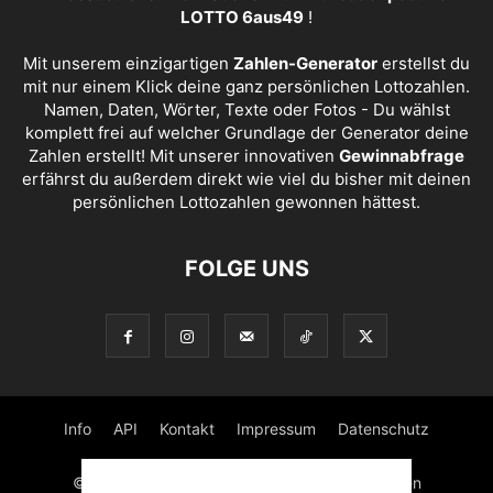
LOTTO 6aus49
!
Mit unserem einzigartigen
Zahlen-Generator
erstellst du
mit nur einem Klick deine ganz persönlichen Lottozahlen.
Namen, Daten, Wörter, Texte oder Fotos - Du wählst
komplett frei auf welcher Grundlage der Generator deine
Zahlen erstellt! Mit unserer innovativen
Gewinnabfrage
erfährst du außerdem direkt wie viel du bisher mit deinen
persönlichen Lottozahlen gewonnen hättest.
FOLGE UNS
Info
API
Kontakt
Impressum
Datenschutz
©
Lotto-Brain.de
2026 | Alle Rechte vorbehalten