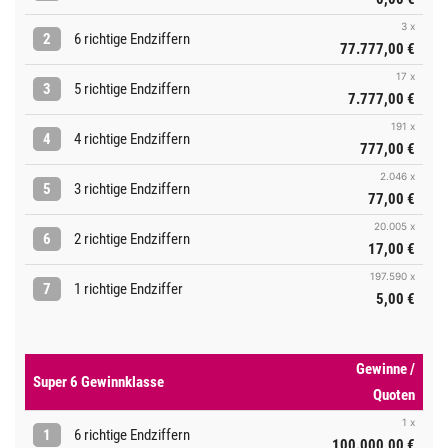
3 x
2
6 richtige Endziffern
77.777,00 €
17 x
3
5 richtige Endziffern
7.777,00 €
191 x
4
4 richtige Endziffern
777,00 €
2.046 x
5
3 richtige Endziffern
77,00 €
20.005 x
6
2 richtige Endziffern
17,00 €
197.590 x
7
1 richtige Endziffer
5,00 €
Gewinne /
Super 6 Gewinnklasse
Quoten
1 x
1
6 richtige Endziffern
100.000,00 €