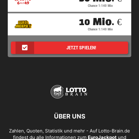
Chance 1:140 Mio
10 Mio. €
Chance 1:140 Mio
JETZT SPIELEN!
ÜBER UNS
Zahlen, Quoten, Statistik und mehr - Auf Lotto-Brain.de
findest du alle Informationen zum
EuroJackpot
und