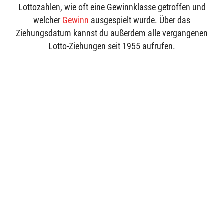
Lottozahlen, wie oft eine Gewinnklasse getroffen und
welcher
Gewinn
ausgespielt wurde. Über das
Ziehungsdatum kannst du außerdem alle vergangenen
Lotto-Ziehungen seit 1955 aufrufen.