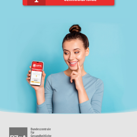
Bundeszentrale
für
Gesundheitliche