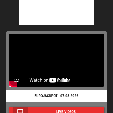
EUROJACKPOT - 07.08.2026
LIVE-VIDEOS