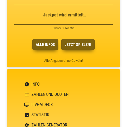
Jackpot wird ermittelt..
Chance 1:140 Mio
ALLE INFOS
JETZT SPIELEN!
Alle Angaben ohne Gewähr!
INFO
ZAHLEN UND QUOTEN
LIVE-VIDEOS
STATISTIK
ZAHLEN-GENERATOR