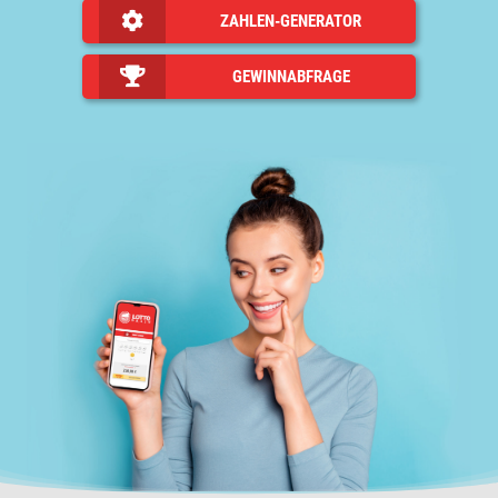
ZAHLEN-GENERATOR
GEWINNABFRAGE