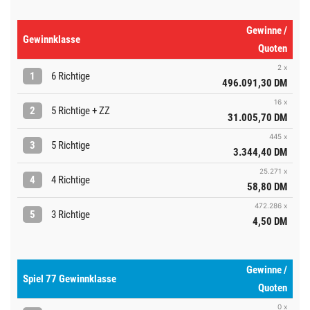
Gewinne /
Gewinnklasse
Quoten
2 x
1
6 Richtige
496.091,30 DM
16 x
2
5 Richtige + ZZ
31.005,70 DM
445 x
3
5 Richtige
3.344,40 DM
25.271 x
4
4 Richtige
58,80 DM
472.286 x
5
3 Richtige
4,50 DM
Gewinne /
Spiel 77 Gewinnklasse
Quoten
0 x