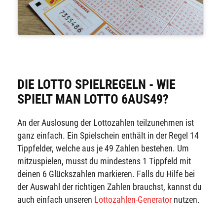
DIE LOTTO SPIELREGELN - WIE
SPIELT MAN LOTTO 6AUS49?
An der Auslosung der Lottozahlen teilzunehmen ist
ganz einfach. Ein Spielschein enthält in der Regel 14
Tippfelder, welche aus je 49 Zahlen bestehen. Um
mitzuspielen, musst du mindestens 1 Tippfeld mit
deinen 6 Glückszahlen markieren. Falls du Hilfe bei
der Auswahl der richtigen Zahlen brauchst, kannst du
auch einfach unseren
Lottozahlen-Generator
nutzen.