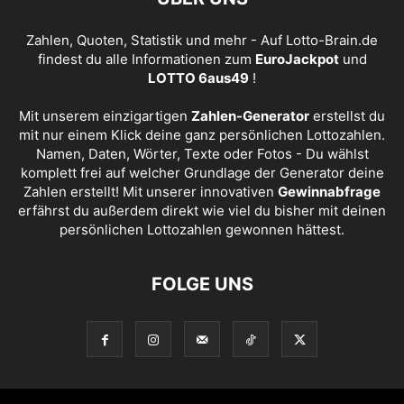
Zahlen, Quoten, Statistik und mehr - Auf Lotto-Brain.de
findest du alle Informationen zum
EuroJackpot
und
LOTTO 6aus49
!
Mit unserem einzigartigen
Zahlen-Generator
erstellst du
mit nur einem Klick deine ganz persönlichen Lottozahlen.
Namen, Daten, Wörter, Texte oder Fotos - Du wählst
komplett frei auf welcher Grundlage der Generator deine
Zahlen erstellt! Mit unserer innovativen
Gewinnabfrage
erfährst du außerdem direkt wie viel du bisher mit deinen
persönlichen Lottozahlen gewonnen hättest.
FOLGE UNS