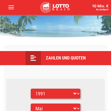
10 Mio. €
im Jackpot
ZAHLEN UND QUOTEN