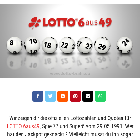
Wir zeigen dir die offiziellen Lottozahlen und Quoten für
LOTTO 6aus49
, Spiel77 und Super6 vom 29.05.1991! Wer
hat den Jackpot geknackt ? Vielleicht musst du ihn sogar