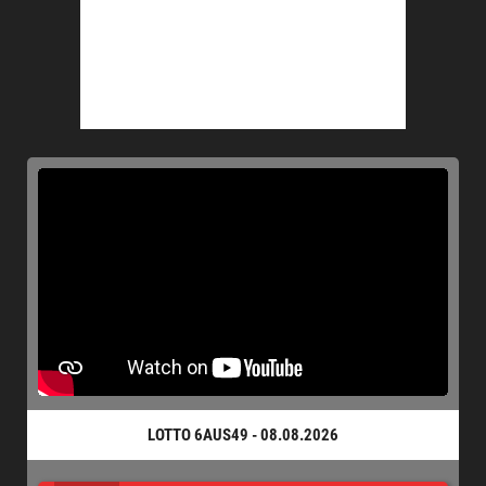
LOTTO 6AUS49 - 08.08.2026