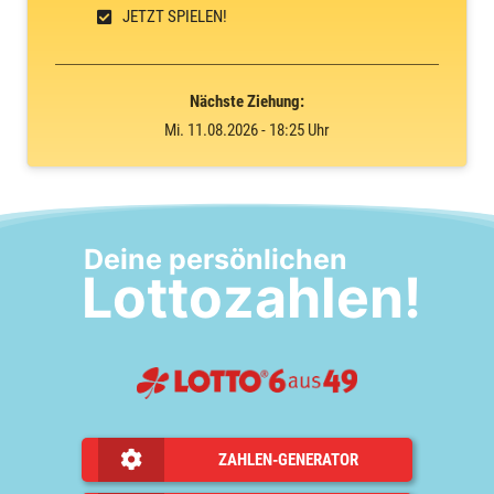
JETZT SPIELEN!
Nächste Ziehung:
Mi. 11.08.2026 - 18:25 Uhr
Deine persönlichen
Lottozahlen!
ZAHLEN-GENERATOR