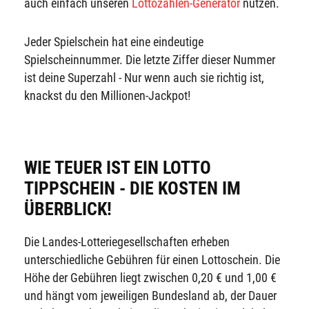
auch einfach unseren
Lottozahlen-Generator
nutzen.
Jeder Spielschein hat eine eindeutige
Spielscheinnummer. Die letzte Ziffer dieser Nummer
ist deine Superzahl - Nur wenn auch sie richtig ist,
knackst du den Millionen-Jackpot!
WIE TEUER IST EIN LOTTO
TIPPSCHEIN - DIE KOSTEN IM
ÜBERBLICK!
Die Landes-Lotteriegesellschaften erheben
unterschiedliche Gebühren für einen Lottoschein. Die
Höhe der Gebühren liegt zwischen 0,20 € und 1,00 €
und hängt vom jeweiligen Bundesland ab, der Dauer