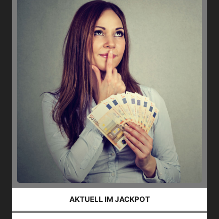
AKTUELL IM JACKPOT