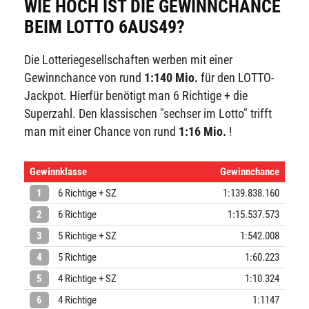
WIE HOCH IST DIE GEWINNCHANCE
BEIM LOTTO 6AUS49?
Die Lotteriegesellschaften werben mit einer
Gewinnchance von rund
1:140 Mio.
für den LOTTO-
Jackpot. Hierfür benötigt man 6 Richtige + die
Superzahl. Den klassischen "sechser im Lotto" trifft
man mit einer Chance von rund
1:16 Mio.
!
Gewinnklasse
Gewinnchance
1
6 Richtige + SZ
1:139.838.160
2
6 Richtige
1:15.537.573
3
5 Richtige + SZ
1:542.008
4
5 Richtige
1:60.223
5
4 Richtige + SZ
1:10.324
6
4 Richtige
1:1147