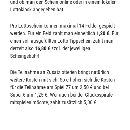
und ob man den Schein online oder in einem lokalen
Lottokiosk abgegeben hat.
Pro Lottoschein können maximal 14 Felder gespielt
werden. Für ein Feld zahlt man einheitlich
1,20 €
. Für
einen voll ausgefüllten Lotto Tippschein zahlt man
derzeit also
16,80 €
zzgl. der jeweiligen
Scheingebühr!
Die Teilnahme an Zusatzlotterien bringt natürlich
weitere Kosten mit sich! So erhöhen sich die Kosten
für die Teilnahme am Spiel 77 um 2,50 € und bei
Super 6 um 1,25 €. Wer auch bei der Glücksspirale
mitspielen möchte, zahlt zusätzlich 5,00 €.