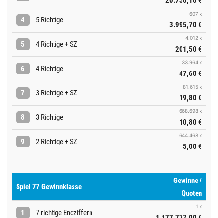
20.730,10 €
607 x
4
5 Richtige
3.995,70 €
4.012 x
5
4 Richtige + SZ
201,50 €
33.964 x
6
4 Richtige
47,60 €
81.615 x
7
3 Richtige + SZ
19,80 €
668.698 x
8
3 Richtige
10,80 €
644.468 x
9
2 Richtige + SZ
5,00 €
Gewinne /
Spiel 77 Gewinnklasse
Quoten
1 x
1
7 richtige Endziffern
1.177.777,00 €