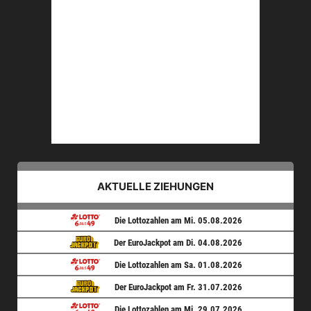
AKTUELLE ZIEHUNGEN
Die Lottozahlen am Mi. 05.08.2026
Der EuroJackpot am Di. 04.08.2026
Die Lottozahlen am Sa. 01.08.2026
Der EuroJackpot am Fr. 31.07.2026
Die Lottozahlen am Mi. 29.07.2026