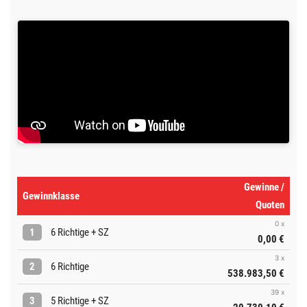
Gewinne /
Gewinnklasse
Quoten
0 x
1
6 Richtige + SZ
0,00 €
3 x
2
6 Richtige
538.983,50 €
39 x
3
5 Richtige + SZ