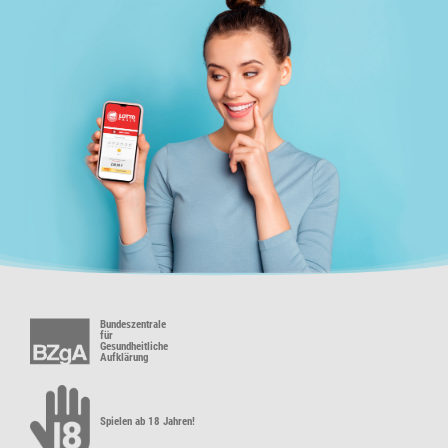
Bundeszentrale
für
Gesundheitliche
Aufklärung
Spielen ab 18 Jahren!