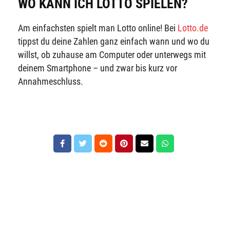
WO KANN ICH LOTTO SPIELEN?
Am einfachsten spielt man Lotto online! Bei
Lotto.de
tippst du deine Zahlen ganz einfach wann und wo du
willst, ob zuhause am Computer oder unterwegs mit
deinem Smartphone – und zwar bis kurz vor
Annahmeschluss.