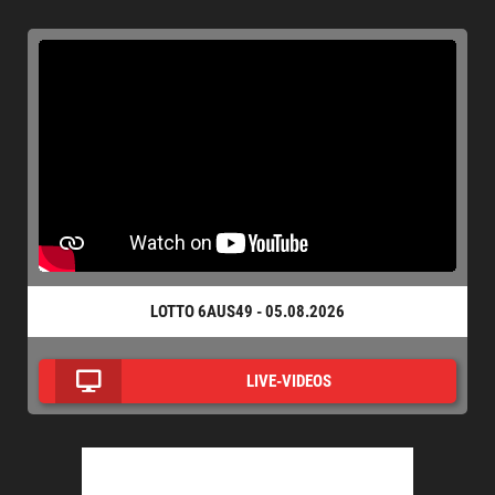
LOTTO 6AUS49 - 05.08.2026
LIVE-VIDEOS