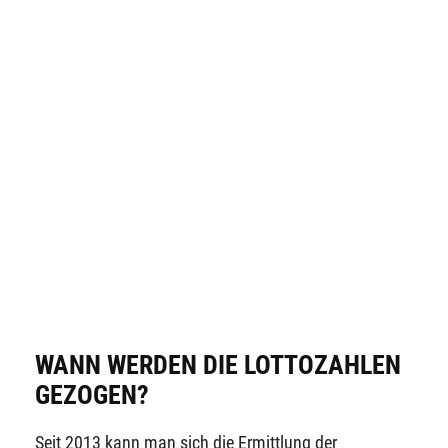
WANN WERDEN DIE LOTTOZAHLEN
GEZOGEN?
Seit 2013 kann man sich die Ermittlung der