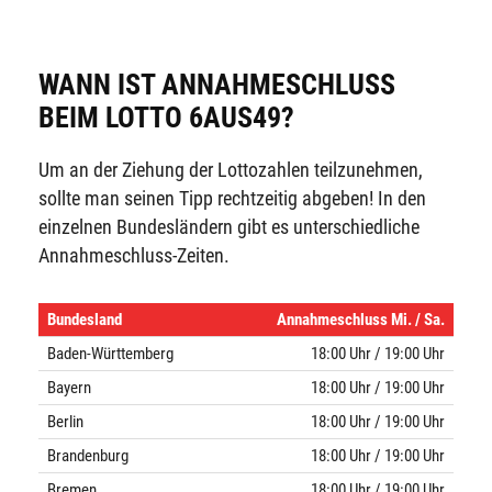
WANN IST ANNAHMESCHLUSS
BEIM LOTTO 6AUS49?
Um an der Ziehung der Lottozahlen teilzunehmen,
sollte man seinen Tipp rechtzeitig abgeben! In den
einzelnen Bundesländern gibt es unterschiedliche
Annahmeschluss-Zeiten.
Bundesland
Annahmeschluss Mi. / Sa.
Baden-Württemberg
18:00 Uhr / 19:00 Uhr
Bayern
18:00 Uhr / 19:00 Uhr
Berlin
18:00 Uhr / 19:00 Uhr
Brandenburg
18:00 Uhr / 19:00 Uhr
Bremen
18:00 Uhr / 19:00 Uhr