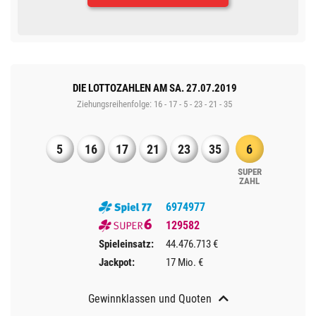
DIE LOTTOZAHLEN AM SA. 27.07.2019
Ziehungsreihenfolge: 16 - 17 - 5 - 23 - 21 - 35
5
16
17
21
23
35
6
SUPER​
ZAHL
6974977
129582
Spieleinsatz:
44.476.713 €
Jackpot:
17 Mio. €
Gewinnklassen und Quoten