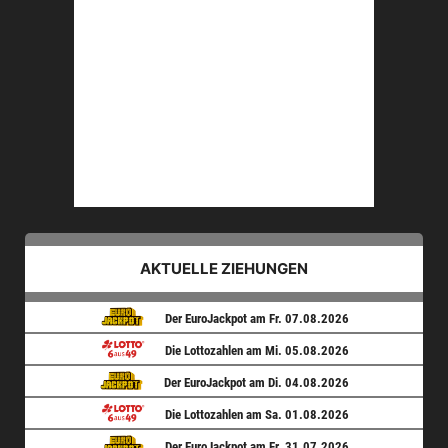
AKTUELLE ZIEHUNGEN
Der EuroJackpot am Fr. 07.08.2026
Die Lottozahlen am Mi. 05.08.2026
Der EuroJackpot am Di. 04.08.2026
Die Lottozahlen am Sa. 01.08.2026
Der EuroJackpot am Fr. 31.07.2026