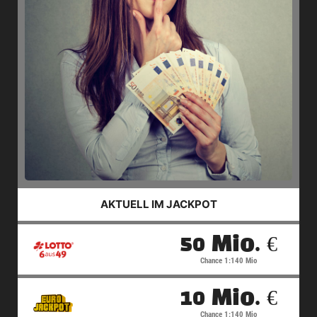
AKTUELL IM JACKPOT
50 Mio. €
Chance 1:140 Mio
10 Mio. €
Chance 1:140 Mio