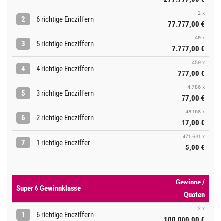
2 x
2
6 richtige Endziffern
77.777,00 €
49 x
3
5 richtige Endziffern
7.777,00 €
459 x
4
4 richtige Endziffern
777,00 €
4.786 x
5
3 richtige Endziffern
77,00 €
48.168 x
6
2 richtige Endziffern
17,00 €
471.631 x
7
1 richtige Endziffer
5,00 €
Gewinne /
Super 6 Gewinnklasse
Quoten
2 x
1
6 richtige Endziffern
100.000,00 €