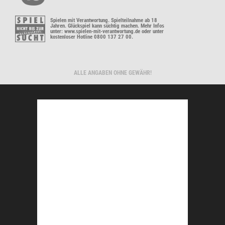
Spielen mit Verantwortung. Spielteilnahme ab 18
Jahren. Glückspiel kann süchtig machen. Mehr Infos
unter: www.spielen-mit-verantwortung.de oder unter
kostenloser Hotline 0800 137 27 00.
ALLE ANGABEN OHNE GEWÄHR!