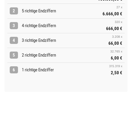
27 x
2
5 richtige Endziffern
6.666,00 €
320 x
3
4 richtige Endziffern
666,00 €
3.208 x
4
3 richtige Endziffern
66,00 €
32.765 x
5
2 richtige Endziffern
6,00 €
315.319 x
6
1 richtige Endziffer
2,50 €