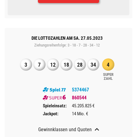
DIE LOTTOZAHLEN AM SA. 27.05.2023
Ziehungsreihenfolge: 3 - 18 - 7 - 28 - 34 - 12
3
7
12
18
28
34
4
SUPER​
ZAHL
5374467
860544
Spieleinsatz:
45.205.825 €
Jackpot:
14 Mio. €
Gewinnklassen und Quoten