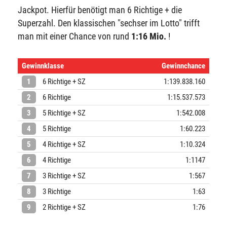
Jackpot. Hierfür benötigt man 6 Richtige + die
Superzahl. Den klassischen "sechser im Lotto" trifft
man mit einer Chance von rund
1:16 Mio.
!
Gewinnklasse
Gewinnchance
1
6 Richtige + SZ
1:139.838.160
2
6 Richtige
1:15.537.573
3
5 Richtige + SZ
1:542.008
4
5 Richtige
1:60.223
5
4 Richtige + SZ
1:10.324
6
4 Richtige
1:1147
7
3 Richtige + SZ
1:567
8
3 Richtige
1:63
9
2 Richtige + SZ
1:76