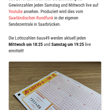
Gewinnzahlen jeden Samstag und Mittwoch live auf
Youtube
ansehen. Produziert wird dies vom
Saarländischen Rundfunk
in der eigenen
Sendezentrale in Saarbrücken.
Die Lottozahlen 6aus49 werden aktuell jeden
Mittwoch um 18:25
und
Samstag um 19:25
live
ermittelt!