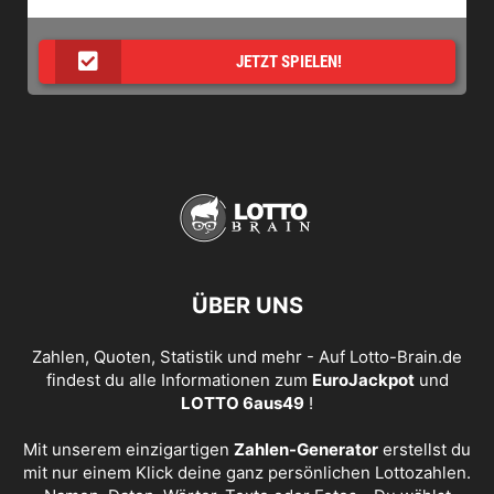
JETZT SPIELEN!
ÜBER UNS
Zahlen, Quoten, Statistik und mehr - Auf Lotto-Brain.de
findest du alle Informationen zum
EuroJackpot
und
LOTTO 6aus49
!
Mit unserem einzigartigen
Zahlen-Generator
erstellst du
mit nur einem Klick deine ganz persönlichen Lottozahlen.