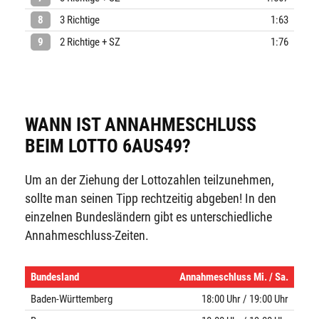
8
3 Richtige
1:63
9
2 Richtige + SZ
1:76
WANN IST ANNAHMESCHLUSS
BEIM LOTTO 6AUS49?
Um an der Ziehung der Lottozahlen teilzunehmen,
sollte man seinen Tipp rechtzeitig abgeben! In den
einzelnen Bundesländern gibt es unterschiedliche
Annahmeschluss-Zeiten.
Bundesland
Annahmeschluss Mi. / Sa.
Baden-Württemberg
18:00 Uhr / 19:00 Uhr