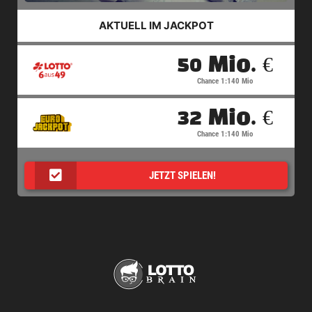
AKTUELL IM JACKPOT
50 Mio. €
Chance 1:140 Mio
32 Mio. €
Chance 1:140 Mio
JETZT SPIELEN!