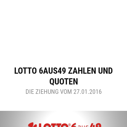
LOTTO 6AUS49 ZAHLEN UND
QUOTEN
DIE ZIEHUNG VOM 27.01.2016