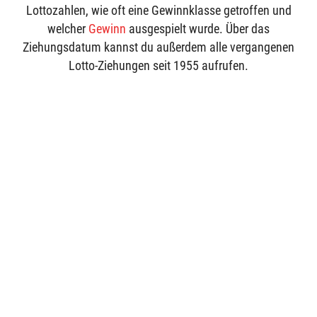
Lottozahlen, wie oft eine Gewinnklasse getroffen und
welcher
Gewinn
ausgespielt wurde. Über das
Ziehungsdatum kannst du außerdem alle vergangenen
Lotto-Ziehungen seit 1955 aufrufen.