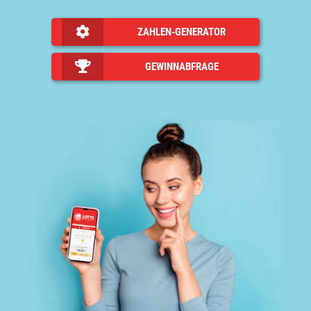
ZAHLEN-GENERATOR
GEWINNABFRAGE