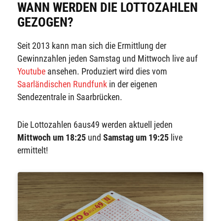
WANN WERDEN DIE LOTTOZAHLEN
GEZOGEN?
Seit 2013 kann man sich die Ermittlung der
Gewinnzahlen jeden Samstag und Mittwoch live auf
Youtube
ansehen. Produziert wird dies vom
Saarländischen Rundfunk
in der eigenen
Sendezentrale in Saarbrücken.
Die Lottozahlen 6aus49 werden aktuell jeden
Mittwoch um 18:25
und
Samstag um 19:25
live
ermittelt!