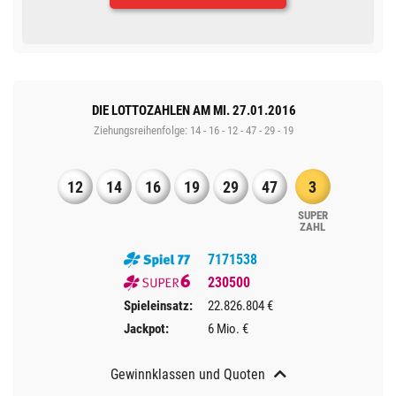
DIE LOTTOZAHLEN AM MI. 27.01.2016
Ziehungsreihenfolge: 14 - 16 - 12 - 47 - 29 - 19
12
14
16
19
29
47
3
SUPER​
ZAHL
7171538
230500
Spieleinsatz:
22.826.804 €
Jackpot:
6 Mio. €
Gewinnklassen und Quoten