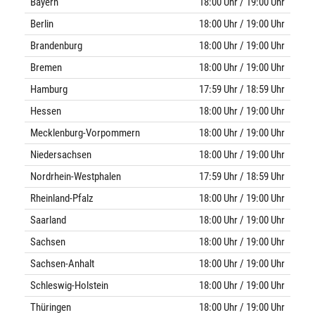
Bayern
18:00 Uhr / 19:00 Uhr
Berlin
18:00 Uhr / 19:00 Uhr
Brandenburg
18:00 Uhr / 19:00 Uhr
Bremen
18:00 Uhr / 19:00 Uhr
Hamburg
17:59 Uhr / 18:59 Uhr
Hessen
18:00 Uhr / 19:00 Uhr
Mecklenburg-Vorpommern
18:00 Uhr / 19:00 Uhr
Niedersachsen
18:00 Uhr / 19:00 Uhr
Nordrhein-Westphalen
17:59 Uhr / 18:59 Uhr
Rheinland-Pfalz
18:00 Uhr / 19:00 Uhr
Saarland
18:00 Uhr / 19:00 Uhr
Sachsen
18:00 Uhr / 19:00 Uhr
Sachsen-Anhalt
18:00 Uhr / 19:00 Uhr
Schleswig-Holstein
18:00 Uhr / 19:00 Uhr
Thüringen
18:00 Uhr / 19:00 Uhr