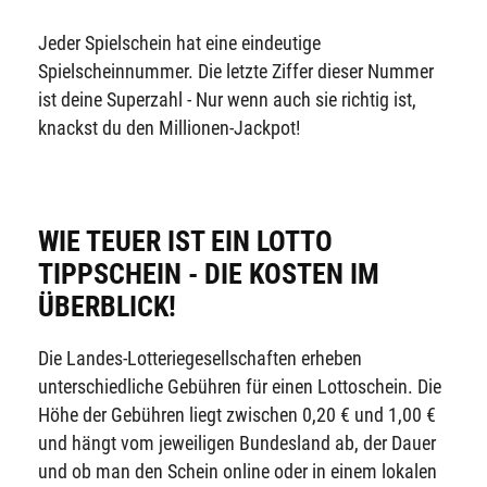
Jeder Spielschein hat eine eindeutige
Spielscheinnummer. Die letzte Ziffer dieser Nummer
ist deine Superzahl - Nur wenn auch sie richtig ist,
knackst du den Millionen-Jackpot!
WIE TEUER IST EIN LOTTO
TIPPSCHEIN - DIE KOSTEN IM
ÜBERBLICK!
Die Landes-Lotteriegesellschaften erheben
unterschiedliche Gebühren für einen Lottoschein. Die
Höhe der Gebühren liegt zwischen 0,20 € und 1,00 €
und hängt vom jeweiligen Bundesland ab, der Dauer
und ob man den Schein online oder in einem lokalen