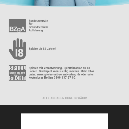
Bundeszentrale
für
Gesundheitliche
Aufklärung
Spielen ab 18 Jahren!
Spielen mit Verantwortung. Spielteilnahme ab 18
Jahren. Glückspiel kann süchtig machen. Mehr Infos
unter: www.spielen-mit-verantwortung.de oder unter
kostenloser Hotline 0800 137 27 00.
ALLE ANGABEN OHNE GEWÄHR!