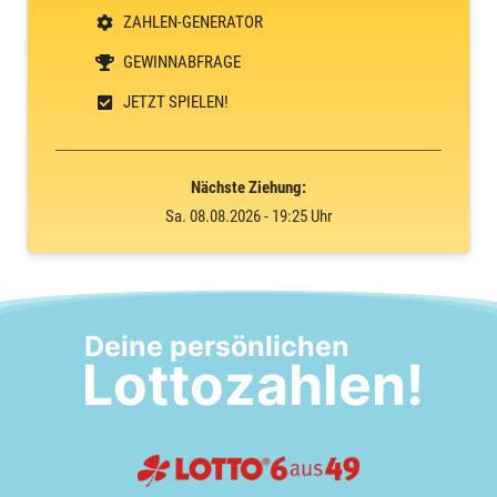
ZAHLEN-GENERATOR
GEWINNABFRAGE
JETZT SPIELEN!
Nächste Ziehung:
Sa. 08.08.2026 - 19:25 Uhr
Deine persönlichen
Lottozahlen!