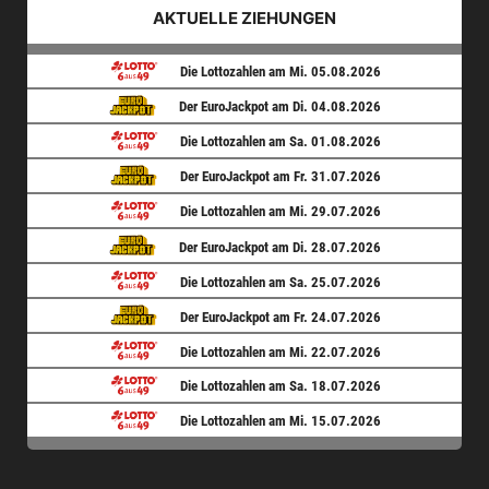
AKTUELLE ZIEHUNGEN
Die Lottozahlen am Mi. 05.08.2026
Der EuroJackpot am Di. 04.08.2026
Die Lottozahlen am Sa. 01.08.2026
Der EuroJackpot am Fr. 31.07.2026
Die Lottozahlen am Mi. 29.07.2026
Der EuroJackpot am Di. 28.07.2026
Die Lottozahlen am Sa. 25.07.2026
Der EuroJackpot am Fr. 24.07.2026
Die Lottozahlen am Mi. 22.07.2026
Die Lottozahlen am Sa. 18.07.2026
Die Lottozahlen am Mi. 15.07.2026