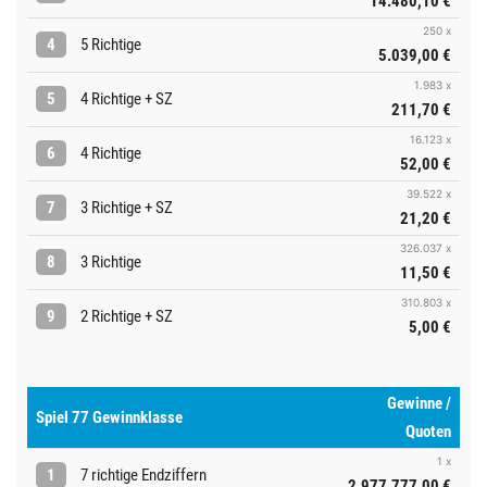
14.480,10 €
250 x
4
5 Richtige
5.039,00 €
1.983 x
5
4 Richtige + SZ
211,70 €
16.123 x
6
4 Richtige
52,00 €
39.522 x
7
3 Richtige + SZ
21,20 €
326.037 x
8
3 Richtige
11,50 €
310.803 x
9
2 Richtige + SZ
5,00 €
Gewinne /
Spiel 77 Gewinnklasse
Quoten
1 x
1
7 richtige Endziffern
2.977.777,00 €