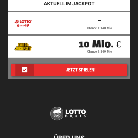
AKTUELL IM JACKPOT
-
Chance 1:140 Mio
10 Mio. €
Chance 1:140 Mio
JETZT SPIELEN!