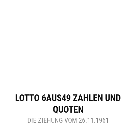
LOTTO 6AUS49 ZAHLEN UND
QUOTEN
DIE ZIEHUNG VOM 26.11.1961