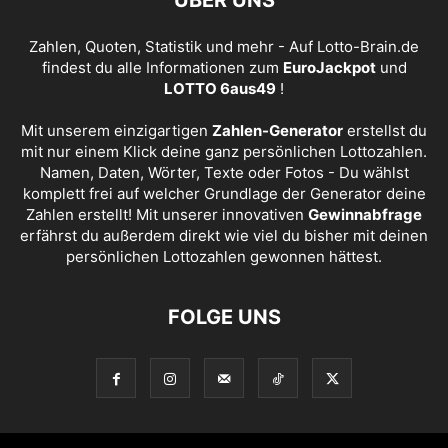
ÜBER UNS
Zahlen, Quoten, Statistik und mehr - Auf Lotto-Brain.de
findest du alle Informationen zum
EuroJackpot
und
LOTTO 6aus49
!
Mit unserem einzigartigen
Zahlen-Generator
erstellst du
mit nur einem Klick deine ganz persönlichen Lottozahlen.
Namen, Daten, Wörter, Texte oder Fotos - Du wählst
komplett frei auf welcher Grundlage der Generator deine
Zahlen erstellt! Mit unserer innovativen
Gewinnabfrage
erfährst du außerdem direkt wie viel du bisher mit deinen
persönlichen Lottozahlen gewonnen hättest.
FOLGE UNS