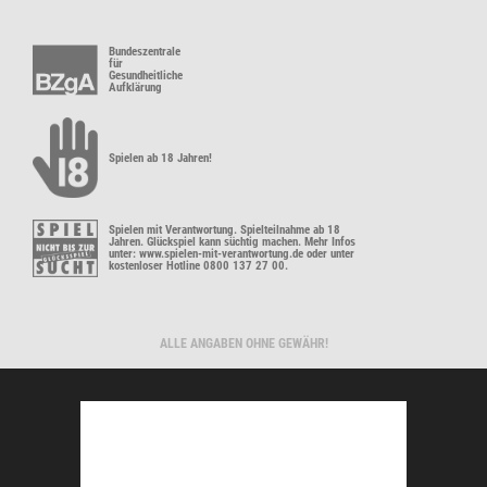
Bundeszentrale
für
Gesundheitliche
Aufklärung
Spielen ab 18 Jahren!
Spielen mit Verantwortung. Spielteilnahme ab 18
Jahren. Glückspiel kann süchtig machen. Mehr Infos
unter: www.spielen-mit-verantwortung.de oder unter
kostenloser Hotline 0800 137 27 00.
ALLE ANGABEN OHNE GEWÄHR!