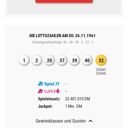
DIE LOTTOZAHLEN AM SO. 26.11.1961
Ziehungsreihenfolge: 40 - 20 - 39 - 2 - 37 - 1
1
2
20
37
39
40
32
ZUSAT
Z​ZAHL
-
-
Spieleinsatz:
23.401.010 DM
Jackpot:
1 Mio. DM
Gewinnklassen und Quoten