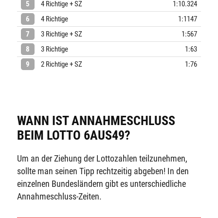
5
4 Richtige + SZ
1:10.324
6
4 Richtige
1:1147
7
3 Richtige + SZ
1:567
8
3 Richtige
1:63
9
2 Richtige + SZ
1:76
WANN IST ANNAHMESCHLUSS
BEIM LOTTO 6AUS49?
Um an der Ziehung der Lottozahlen teilzunehmen,
sollte man seinen Tipp rechtzeitig abgeben! In den
einzelnen Bundesländern gibt es unterschiedliche
Annahmeschluss-Zeiten.