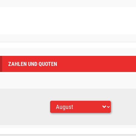
ZAHLEN UND QUOTEN