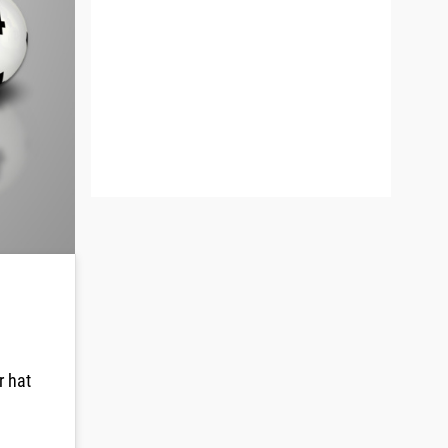
r hat