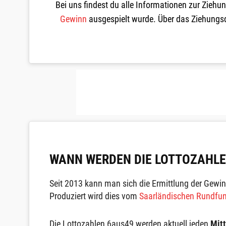
Bei uns findest du alle Informationen zur Ziehu
Gewinn
ausgespielt wurde. Über das Ziehungs
WANN WERDEN DIE LOTTOZAHL
Seit 2013 kann man sich die Ermittlung der Gewi
Produziert wird dies vom
Saarländischen Rundfu
Die Lottozahlen 6aus49 werden aktuell jeden
Mit