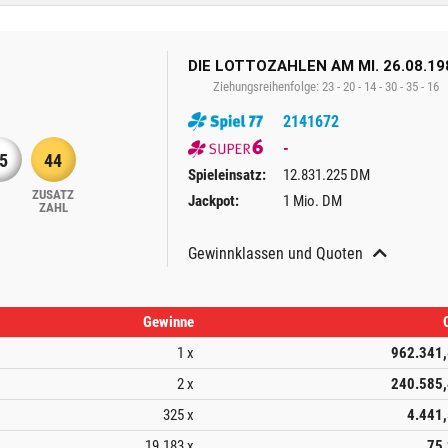
DIE LOTTOZAHLEN AM MI. 26.08.19
Ziehungsreihenfolge: 23 - 20 - 14 - 30 - 35 - 16
2141672
-
5
44
Spieleinsatz:
12.831.225 DM
ZUSATZ​
Jackpot:
1 Mio. DM
ZAHL
Gewinnklassen und Quoten
Gewinne
1 x
962.341
2 x
240.585
325 x
4.441
19.183 x
75