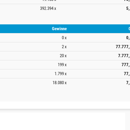
392.394 x
5
Gewinne
0 x
0
2 x
77.777
20 x
7.777
199 x
777
1.799 x
77
18.080 x
7