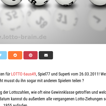
ten für
LOTTO 6aus49
, Spiel77 und Super6 vom 26.03.2011! We
ht musst du ihn sogar mit anderen Spielern teilen ?
ng der Lottozahlen, wie oft eine Gewinnklasse getroffen und wel
datum kannst du außerdem alle vergangenen Lotto-Ziehungen se
1955 aufrufen.