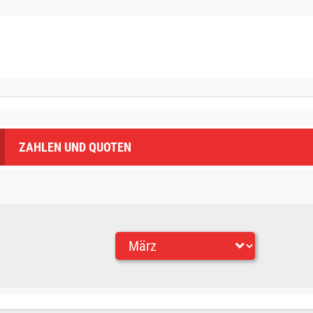
ZAHLEN UND QUOTEN