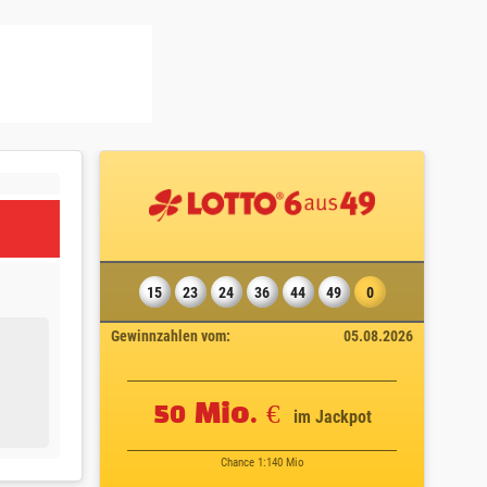
15
23
24
36
44
49
0
Gewinnzahlen vom:
05.08.2026
50 Mio. €
im Jackpot
Chance 1:140 Mio