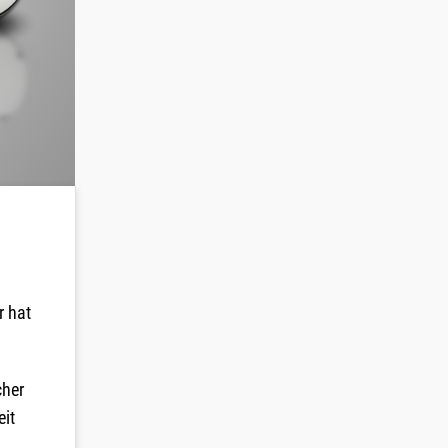
r hat
cher
it