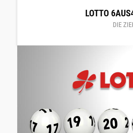
LOTTO 6AUS
DIE ZI