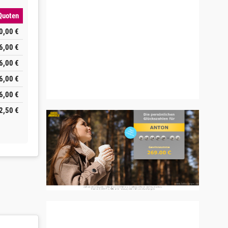
Quoten
0,00 €
6,00 €
6,00 €
6,00 €
6,00 €
2,50 €