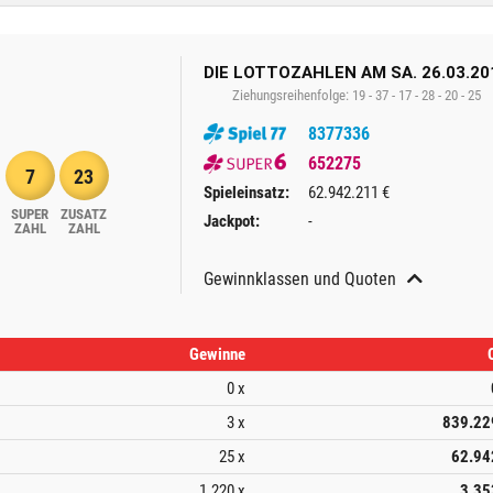
DIE LOTTOZAHLEN AM SA. 26.03.20
Ziehungsreihenfolge: 19 - 37 - 17 - 28 - 20 - 25
8377336
652275
7
23
Spieleinsatz:
62.942.211 €
SUPER​
ZUSATZ​
Jackpot:
-
ZAHL
ZAHL
Gewinnklassen und Quoten
Gewinne
0 x
3 x
839.22
25 x
62.94
1.220 x
3.35