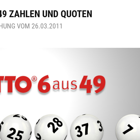
49 ZAHLEN UND QUOTEN
EHUNG VOM 26.03.2011