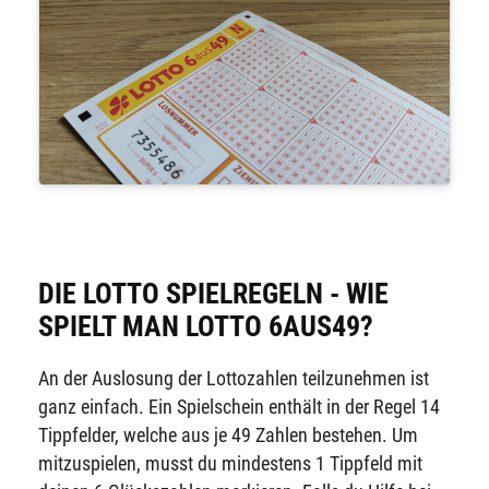
DIE LOTTO SPIELREGELN - WIE
SPIELT MAN LOTTO 6AUS49?
An der Auslosung der Lottozahlen teilzunehmen ist
ganz einfach. Ein Spielschein enthält in der Regel 14
Tippfelder, welche aus je 49 Zahlen bestehen. Um
mitzuspielen, musst du mindestens 1 Tippfeld mit