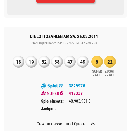
DIE LOTTOZAHLEN AM SA. 26.02.2011
Ziehungsreihenfolge: 18 - 32 - 19 - 47 - 49 - 38
18
19
32
38
47
49
6
22
SUPER​
ZUSAT
ZAHL
Z​ZAHL
3829976
417338
Spieleinsatz:
48.983.931 €
Jackpot:
-
Gewinnklassen und Quoten