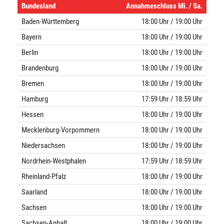
Bundesland
Annahmeschluss Mi. / Sa.
Baden-Württemberg
18:00 Uhr / 19:00 Uhr
Bayern
18:00 Uhr / 19:00 Uhr
Berlin
18:00 Uhr / 19:00 Uhr
Brandenburg
18:00 Uhr / 19:00 Uhr
Bremen
18:00 Uhr / 19:00 Uhr
Hamburg
17:59 Uhr / 18:59 Uhr
Hessen
18:00 Uhr / 19:00 Uhr
Mecklenburg-Vorpommern
18:00 Uhr / 19:00 Uhr
Niedersachsen
18:00 Uhr / 19:00 Uhr
Nordrhein-Westphalen
17:59 Uhr / 18:59 Uhr
Rheinland-Pfalz
18:00 Uhr / 19:00 Uhr
Saarland
18:00 Uhr / 19:00 Uhr
Sachsen
18:00 Uhr / 19:00 Uhr
Sachsen-Anhalt
18:00 Uhr / 19:00 Uhr