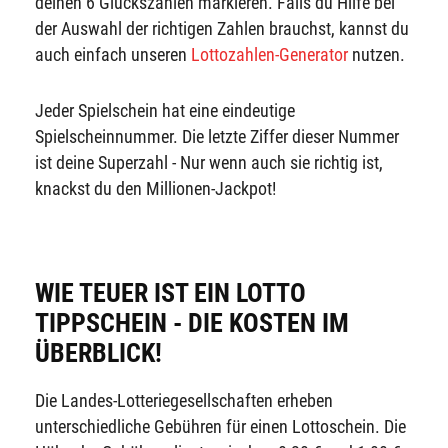
deinen 6 Glückszahlen markieren. Falls du Hilfe bei
der Auswahl der richtigen Zahlen brauchst, kannst du
auch einfach unseren
Lottozahlen-Generator
nutzen.
Jeder Spielschein hat eine eindeutige
Spielscheinnummer. Die letzte Ziffer dieser Nummer
ist deine Superzahl - Nur wenn auch sie richtig ist,
knackst du den Millionen-Jackpot!
WIE TEUER IST EIN LOTTO
TIPPSCHEIN - DIE KOSTEN IM
ÜBERBLICK!
Die Landes-Lotteriegesellschaften erheben
unterschiedliche Gebühren für einen Lottoschein. Die