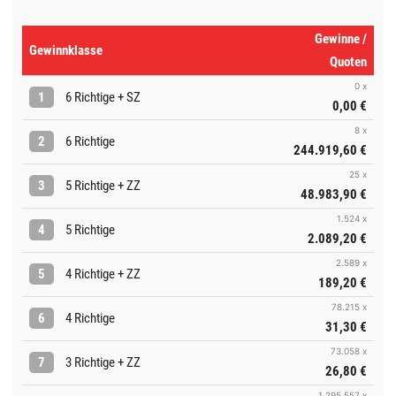
Gewinne /
Gewinnklasse
Quoten
0 x
1
6 Richtige + SZ
0,00 €
8 x
2
6 Richtige
244.919,60 €
25 x
3
5 Richtige + ZZ
48.983,90 €
1.524 x
4
5 Richtige
2.089,20 €
2.589 x
5
4 Richtige + ZZ
189,20 €
78.215 x
6
4 Richtige
31,30 €
73.058 x
7
3 Richtige + ZZ
26,80 €
1.295.557 x