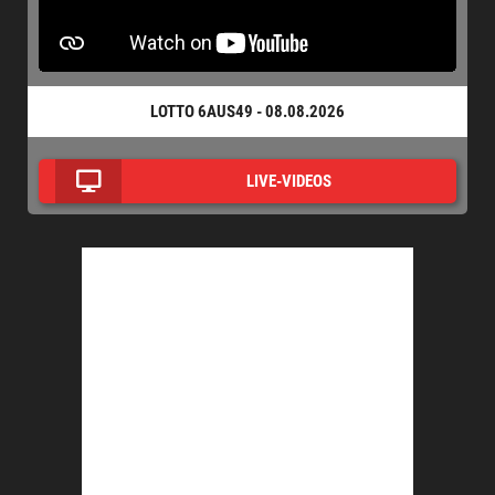
LOTTO 6AUS49 - 08.08.2026
LIVE-VIDEOS