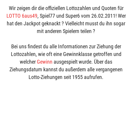
Wir zeigen dir die offiziellen Lottozahlen und Quoten für
LOTTO 6aus49
, Spiel77 und Super6 vom 26.02.2011! Wer
hat den Jackpot geknackt ? Vielleicht musst du ihn sogar
mit anderen Spielern teilen ?
Bei uns findest du alle Informationen zur Ziehung der
Lottozahlen, wie oft eine Gewinnklasse getroffen und
welcher
Gewinn
ausgespielt wurde. Über das
Ziehungsdatum kannst du außerdem alle vergangenen
Lotto-Ziehungen seit 1955 aufrufen.