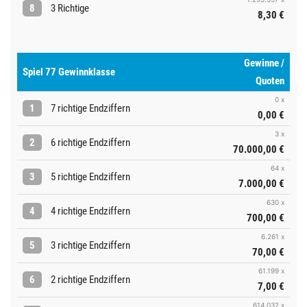
8
3 Richtige
8,30 €
Gewinne /
Spiel 77 Gewinnklasse
Quoten
0 x
1
7 richtige Endziffern
0,00 €
3 x
2
6 richtige Endziffern
70.000,00 €
64 x
3
5 richtige Endziffern
7.000,00 €
630 x
4
4 richtige Endziffern
700,00 €
6.261 x
5
3 richtige Endziffern
70,00 €
61.199 x
6
2 richtige Endziffern
7,00 €
614.032 x