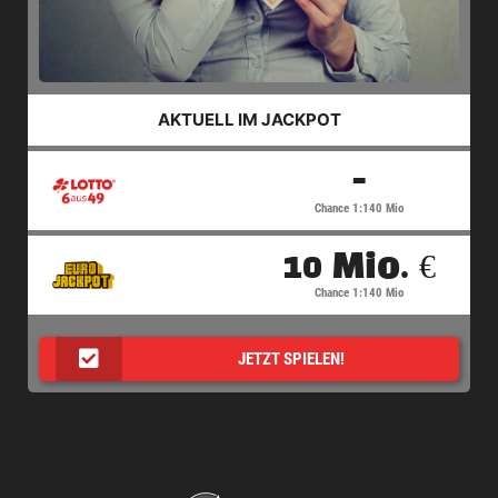
AKTUELL IM JACKPOT
-
Chance 1:140 Mio
10 Mio. €
Chance 1:140 Mio
JETZT SPIELEN!