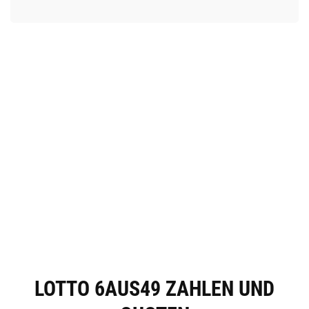
LOTTO 6AUS49 ZAHLEN UND