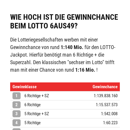
WIE HOCH IST DIE GEWINNCHANCE
BEIM LOTTO 6AUS49?
Die Lotteriegesellschaften werben mit einer
Gewinnchance von rund
1:140 Mio.
für den LOTTO-
Jackpot. Hierfür benötigt man 6 Richtige + die
Superzahl. Den klassischen "sechser im Lotto" trifft
man mit einer Chance von rund
1:16 Mio.
!
Gewinnklasse
Gewinnchance
1
6 Richtige + SZ
1:139.838.160
2
6 Richtige
1:15.537.573
3
5 Richtige + SZ
1:542.008
4
5 Richtige
1:60.223