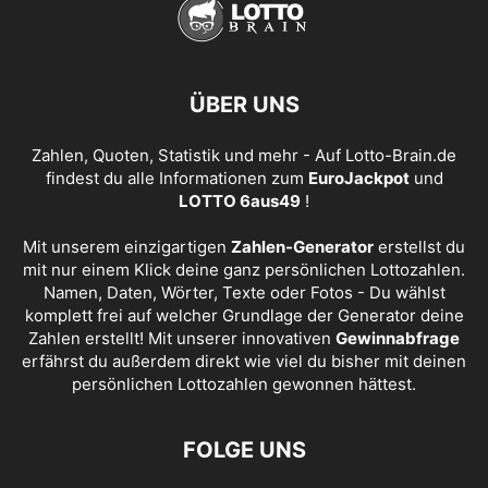
ÜBER UNS
Zahlen, Quoten, Statistik und mehr - Auf Lotto-Brain.de
findest du alle Informationen zum
EuroJackpot
und
LOTTO 6aus49
!
Mit unserem einzigartigen
Zahlen-Generator
erstellst du
mit nur einem Klick deine ganz persönlichen Lottozahlen.
Namen, Daten, Wörter, Texte oder Fotos - Du wählst
komplett frei auf welcher Grundlage der Generator deine
Zahlen erstellt! Mit unserer innovativen
Gewinnabfrage
erfährst du außerdem direkt wie viel du bisher mit deinen
persönlichen Lottozahlen gewonnen hättest.
FOLGE UNS