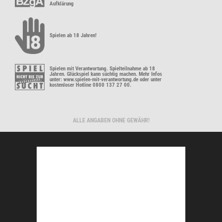
Aufklärung
Spielen ab 18 Jahren!
Spielen mit Verantwortung. Spielteilnahme ab 18
Jahren. Glückspiel kann süchtig machen. Mehr Infos
unter: www.spielen-mit-verantwortung.de oder unter
kostenloser Hotline 0800 137 27 00.
ALLE ANGABEN OHNE GEWÄHR!