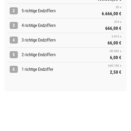
35 x
2
5 richtige Endziffern
6.666,00 €
314 x
3
4 richtige Endziffern
666,00 €
3.613 x
4
3 richtige Endziffern
66,00 €
38.065 x
5
2 richtige Endziffern
6,00 €
340.745 x
6
1 richtige Endziffer
2,50 €