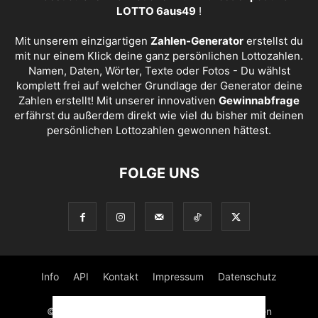
LOTTO 6aus49
!
Mit unserem einzigartigen
Zahlen-Generator
erstellst du
mit nur einem Klick deine ganz persönlichen Lottozahlen.
Namen, Daten, Wörter, Texte oder Fotos - Du wählst
komplett frei auf welcher Grundlage der Generator deine
Zahlen erstellt! Mit unserer innovativen
Gewinnabfrage
erfährst du außerdem direkt wie viel du bisher mit deinen
persönlichen Lottozahlen gewonnen hättest.
FOLGE UNS
Info
API
Kontakt
Impressum
Datenschutz
©
Lotto-Brain.de
2026 | Alle Rechte vorbehalten