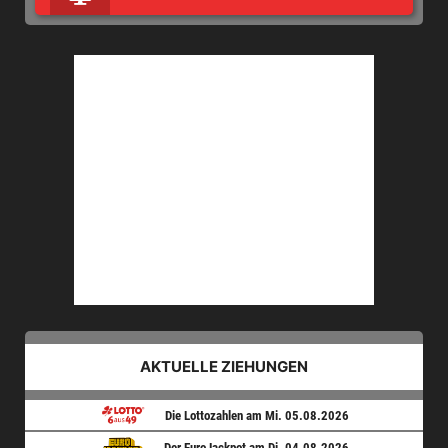
AKTUELLE ZIEHUNGEN
Die Lottozahlen am Mi. 05.08.2026
Der EuroJackpot am Di. 04.08.2026