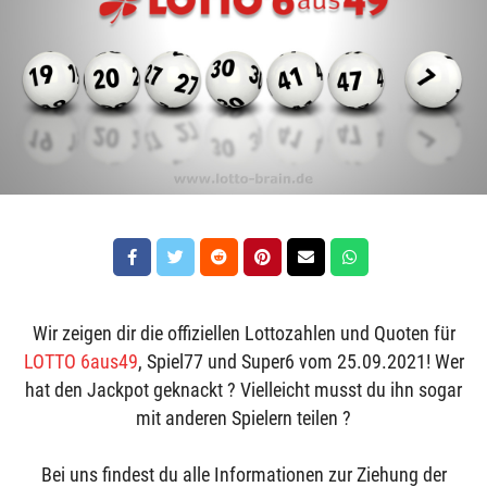
Wir zeigen dir die offiziellen Lottozahlen und Quoten für
LOTTO 6aus49
, Spiel77 und Super6 vom 25.09.2021! Wer
hat den Jackpot geknackt ? Vielleicht musst du ihn sogar
mit anderen Spielern teilen ?
Bei uns findest du alle Informationen zur Ziehung der