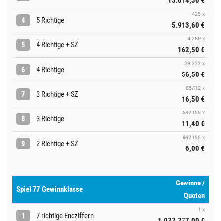
15.614,30 €
425 x
4
5 Richtige
5.913,60 €
4.289 x
5
4 Richtige + SZ
162,50 €
29.222 x
6
4 Richtige
56,50 €
85.112 x
7
3 Richtige + SZ
16,50 €
582.155 x
8
3 Richtige
11,40 €
662.155 x
9
2 Richtige + SZ
6,00 €
Gewinne /
Spiel 77 Gewinnklasse
Quoten
1 x
1
7 richtige Endziffern
1.077.777,00 €