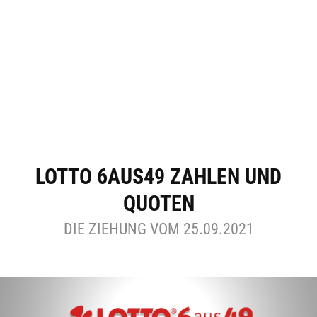
LOTTO 6AUS49 ZAHLEN UND
QUOTEN
DIE ZIEHUNG VOM 25.09.2021