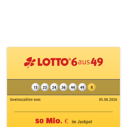
15
23
24
36
44
49
0
Gewinnzahlen vom:
05.08.2026
50 Mio. €
im Jackpot