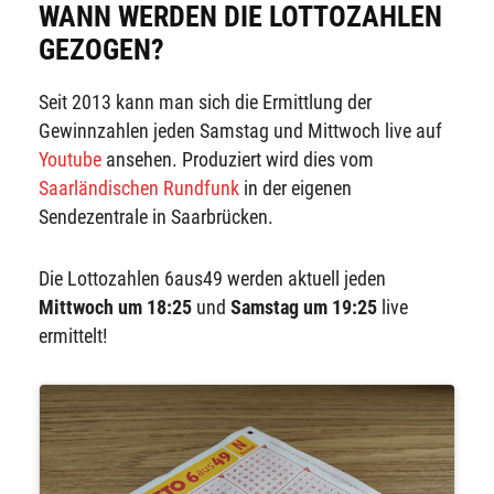
WANN WERDEN DIE LOTTOZAHLEN
GEZOGEN?
Seit 2013 kann man sich die Ermittlung der
Gewinnzahlen jeden Samstag und Mittwoch live auf
Youtube
ansehen. Produziert wird dies vom
Saarländischen Rundfunk
in der eigenen
Sendezentrale in Saarbrücken.
Die Lottozahlen 6aus49 werden aktuell jeden
Mittwoch um 18:25
und
Samstag um 19:25
live
ermittelt!