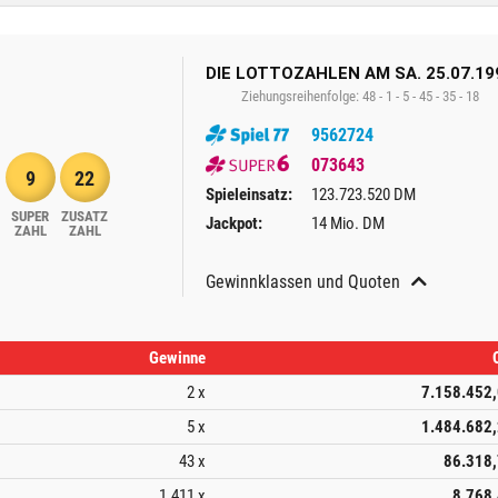
DIE LOTTOZAHLEN AM SA. 25.07.19
Ziehungsreihenfolge: 48 - 1 - 5 - 45 - 35 - 18
9562724
073643
9
22
Spieleinsatz:
123.723.520 DM
SUPER​
ZUSATZ​
Jackpot:
14 Mio. DM
ZAHL
ZAHL
Gewinnklassen und Quoten
Gewinne
2 x
7.158.452
5 x
1.484.682
43 x
86.318
1.411 x
8.768