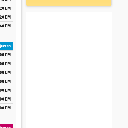
,20 DM
,20 DM
,60 DM
Quoten
,00 DM
,00 DM
,00 DM
,00 DM
,00 DM
,00 DM
,00 DM