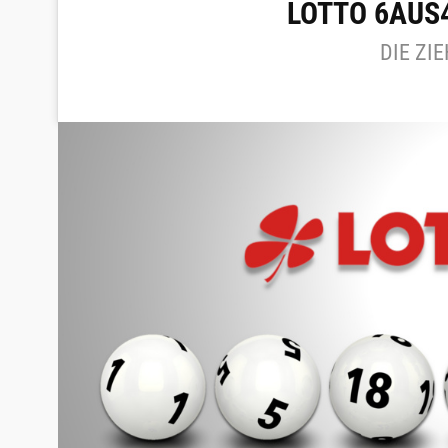
LOTTO 6AUS
DIE ZI