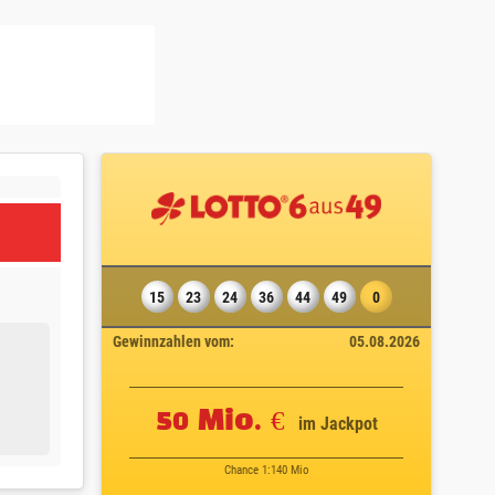
15
23
24
36
44
49
0
Gewinnzahlen vom:
05.08.2026
50 Mio. €
im Jackpot
Chance 1:140 Mio