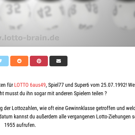
ten für
LOTTO 6aus49
, Spiel77 und Super6 vom 25.07.1992! We
ht musst du ihn sogar mit anderen Spielern teilen ?
ng der Lottozahlen, wie oft eine Gewinnklasse getroffen und wel
datum kannst du außerdem alle vergangenen Lotto-Ziehungen se
1955 aufrufen.