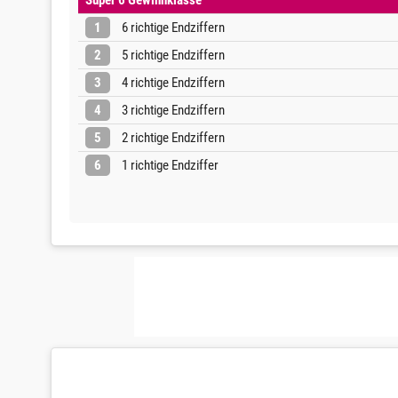
Super 6 Gewinnklasse
1
6 richtige Endziffern
2
5 richtige Endziffern
3
4 richtige Endziffern
4
3 richtige Endziffern
5
2 richtige Endziffern
6
1 richtige Endziffer