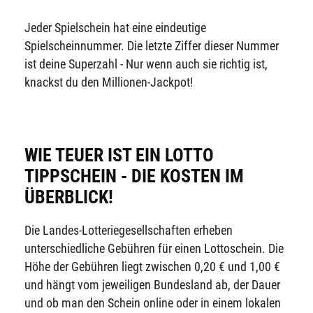
Jeder Spielschein hat eine eindeutige
Spielscheinnummer. Die letzte Ziffer dieser Nummer
ist deine Superzahl - Nur wenn auch sie richtig ist,
knackst du den Millionen-Jackpot!
WIE TEUER IST EIN LOTTO
TIPPSCHEIN - DIE KOSTEN IM
ÜBERBLICK!
Die Landes-Lotteriegesellschaften erheben
unterschiedliche Gebühren für einen Lottoschein. Die
Höhe der Gebühren liegt zwischen 0,20 € und 1,00 €
und hängt vom jeweiligen Bundesland ab, der Dauer
und ob man den Schein online oder in einem lokalen