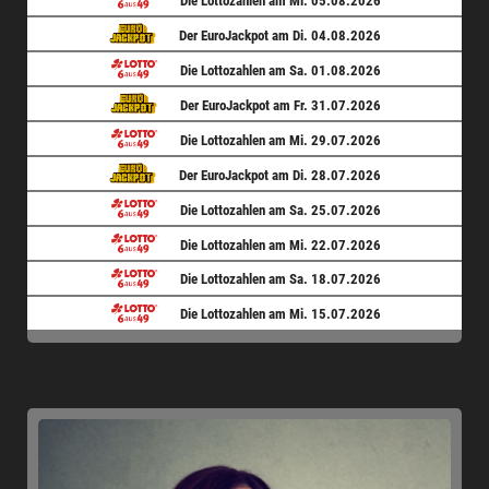
Die Lottozahlen am Mi. 05.08.2026
Der EuroJackpot am Di. 04.08.2026
Die Lottozahlen am Sa. 01.08.2026
Der EuroJackpot am Fr. 31.07.2026
Die Lottozahlen am Mi. 29.07.2026
Der EuroJackpot am Di. 28.07.2026
Die Lottozahlen am Sa. 25.07.2026
Die Lottozahlen am Mi. 22.07.2026
Die Lottozahlen am Sa. 18.07.2026
Die Lottozahlen am Mi. 15.07.2026