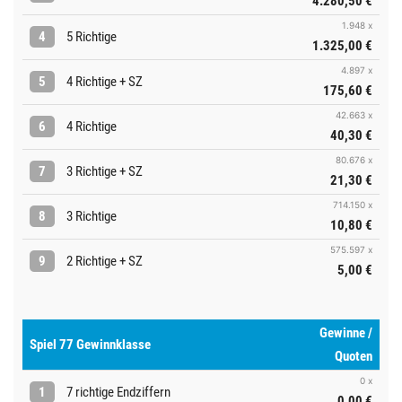
4.280,50 €
1.948 x
4
5 Richtige
1.325,00 €
4.897 x
5
4 Richtige + SZ
175,60 €
42.663 x
6
4 Richtige
40,30 €
80.676 x
7
3 Richtige + SZ
21,30 €
714.150 x
8
3 Richtige
10,80 €
575.597 x
9
2 Richtige + SZ
5,00 €
Gewinne /
Spiel 77 Gewinnklasse
Quoten
0 x
1
7 richtige Endziffern
0,00 €