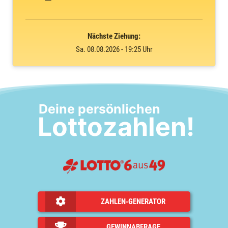
Nächste Ziehung:
Sa. 08.08.2026 - 19:25 Uhr
Deine persönlichen
Lottozahlen!
ZAHLEN-GENERATOR
GEWINNABFRAGE