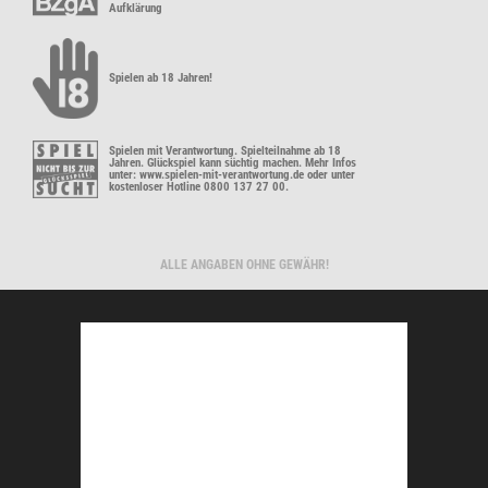
Aufklärung
Spielen ab 18 Jahren!
Spielen mit Verantwortung. Spielteilnahme ab 18
Jahren. Glückspiel kann süchtig machen. Mehr Infos
unter: www.spielen-mit-verantwortung.de oder unter
kostenloser Hotline 0800 137 27 00.
ALLE ANGABEN OHNE GEWÄHR!