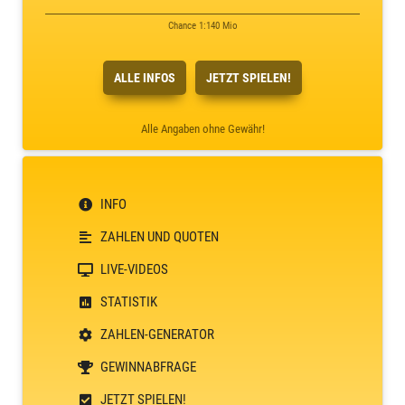
Chance 1:140 Mio
ALLE INFOS
JETZT SPIELEN!
Alle Angaben ohne Gewähr!
INFO
ZAHLEN UND QUOTEN
LIVE-VIDEOS
STATISTIK
ZAHLEN-GENERATOR
GEWINNABFRAGE
JETZT SPIELEN!