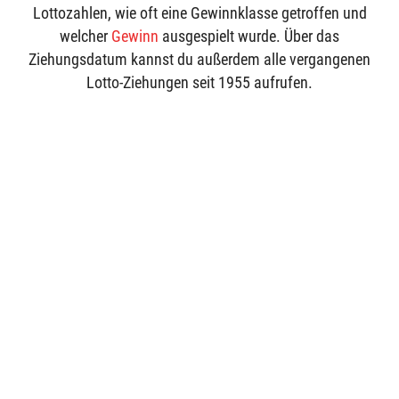
Lottozahlen, wie oft eine Gewinnklasse getroffen und
welcher
Gewinn
ausgespielt wurde. Über das
Ziehungsdatum kannst du außerdem alle vergangenen
Lotto-Ziehungen seit 1955 aufrufen.