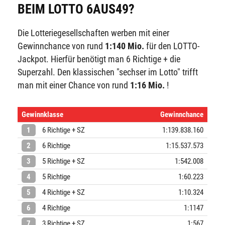
BEIM LOTTO 6AUS49?
Die Lotteriegesellschaften werben mit einer
Gewinnchance von rund
1:140 Mio.
für den LOTTO-
Jackpot. Hierfür benötigt man 6 Richtige + die
Superzahl. Den klassischen "sechser im Lotto" trifft
man mit einer Chance von rund
1:16 Mio.
!
Gewinnklasse
Gewinnchance
1
6 Richtige + SZ
1:139.838.160
2
6 Richtige
1:15.537.573
3
5 Richtige + SZ
1:542.008
4
5 Richtige
1:60.223
5
4 Richtige + SZ
1:10.324
6
4 Richtige
1:1147
7
3 Richtige + SZ
1:567