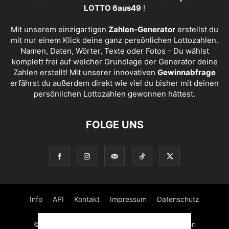
LOTTO 6aus49
!
Mit unserem einzigartigen
Zahlen-Generator
erstellst du
mit nur einem Klick deine ganz persönlichen Lottozahlen.
Namen, Daten, Wörter, Texte oder Fotos - Du wählst
komplett frei auf welcher Grundlage der Generator deine
Zahlen erstellt! Mit unserer innovativen
Gewinnabfrage
erfährst du außerdem direkt wie viel du bisher mit deinen
persönlichen Lottozahlen gewonnen hättest.
FOLGE UNS
Info
API
Kontakt
Impressum
Datenschutz
©
Lotto-Brain.de
2026 | Alle Rechte vorbehalten