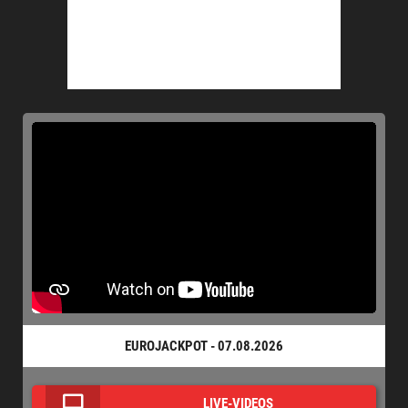
EUROJACKPOT - 07.08.2026
LIVE-VIDEOS