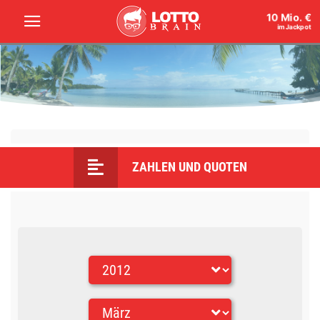
10 Mio. €
im Jackpot
ZAHLEN UND QUOTEN