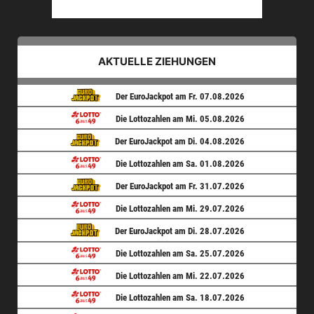
AKTUELLE ZIEHUNGEN
Der EuroJackpot am Fr. 07.08.2026
Die Lottozahlen am Mi. 05.08.2026
Der EuroJackpot am Di. 04.08.2026
Die Lottozahlen am Sa. 01.08.2026
Der EuroJackpot am Fr. 31.07.2026
Die Lottozahlen am Mi. 29.07.2026
Der EuroJackpot am Di. 28.07.2026
Die Lottozahlen am Sa. 25.07.2026
Die Lottozahlen am Mi. 22.07.2026
Die Lottozahlen am Sa. 18.07.2026