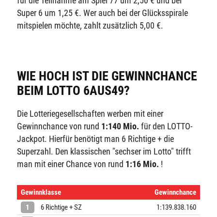
für die Teilnahme am Spiel 77 um 2,50 € und bei
Super 6 um 1,25 €. Wer auch bei der Glücksspirale
mitspielen möchte, zahlt zusätzlich 5,00 €.
WIE HOCH IST DIE GEWINNCHANCE
BEIM LOTTO 6AUS49?
Die Lotteriegesellschaften werben mit einer
Gewinnchance von rund
1:140 Mio.
für den LOTTO-
Jackpot. Hierfür benötigt man 6 Richtige + die
Superzahl. Den klassischen "sechser im Lotto" trifft
man mit einer Chance von rund
1:16 Mio.
!
Gewinnklasse
Gewinnchance
1
6 Richtige + SZ
1:139.838.160