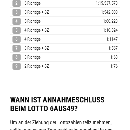
2
6 Richtige
1:15.537.573
3
5 Richtige + SZ
1:542.008
4
5 Richtige
1:60.223
5
4 Richtige + SZ
1:10.324
6
4 Richtige
1:1147
7
3 Richtige + SZ
1:567
8
3 Richtige
1:63
9
2 Richtige + SZ
1:76
WANN IST ANNAHMESCHLUSS
BEIM LOTTO 6AUS49?
Um an der Ziehung der Lottozahlen teilzunehmen,
sollte man seinen Tipp rechtzeitig abgeben! In den