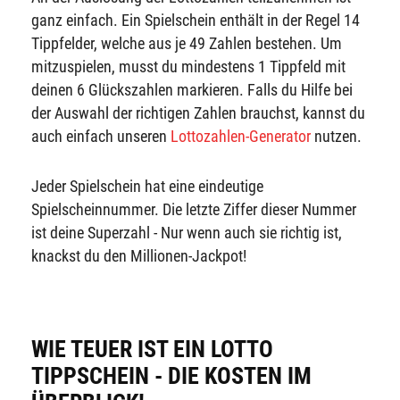
ganz einfach. Ein Spielschein enthält in der Regel 14
Tippfelder, welche aus je 49 Zahlen bestehen. Um
mitzuspielen, musst du mindestens 1 Tippfeld mit
deinen 6 Glückszahlen markieren. Falls du Hilfe bei
der Auswahl der richtigen Zahlen brauchst, kannst du
auch einfach unseren
Lottozahlen-Generator
nutzen.
Jeder Spielschein hat eine eindeutige
Spielscheinnummer. Die letzte Ziffer dieser Nummer
ist deine Superzahl - Nur wenn auch sie richtig ist,
knackst du den Millionen-Jackpot!
WIE TEUER IST EIN LOTTO
TIPPSCHEIN - DIE KOSTEN IM