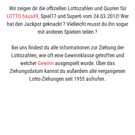
Wir zeigen dir die offiziellen Lottozahlen und Quoten für
LOTTO 6aus49
, Spiel77 und Super6 vom 24.03.2012! Wer
hat den Jackpot geknackt ? Vielleicht musst du ihn sogar
mit anderen Spielern teilen ?
Bei uns findest du alle Informationen zur Ziehung der
Lottozahlen, wie oft eine Gewinnklasse getroffen und
welcher
Gewinn
ausgespielt wurde. Über das
Ziehungsdatum kannst du außerdem alle vergangenen
Lotto-Ziehungen seit 1955 aufrufen.