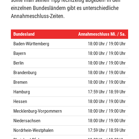
einzelnen Bundesländern gibt es unterschiedliche
Annahmeschluss-Zeiten.
Bundesland
Annahmeschluss Mi. / Sa.
Baden-Württemberg
18:00 Uhr / 19:00 Uhr
Bayern
18:00 Uhr / 19:00 Uhr
Berlin
18:00 Uhr / 19:00 Uhr
Brandenburg
18:00 Uhr / 19:00 Uhr
Bremen
18:00 Uhr / 19:00 Uhr
Hamburg
17:59 Uhr / 18:59 Uhr
Hessen
18:00 Uhr / 19:00 Uhr
Mecklenburg-Vorpommern
18:00 Uhr / 19:00 Uhr
Niedersachsen
18:00 Uhr / 19:00 Uhr
Nordrhein-Westphalen
17:59 Uhr / 18:59 Uhr