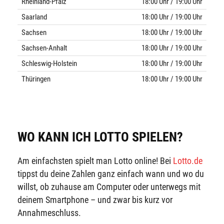
Rheinland-Pfalz
18:00 Uhr / 19:00 Uhr
Saarland
18:00 Uhr / 19:00 Uhr
Sachsen
18:00 Uhr / 19:00 Uhr
Sachsen-Anhalt
18:00 Uhr / 19:00 Uhr
Schleswig-Holstein
18:00 Uhr / 19:00 Uhr
Thüringen
18:00 Uhr / 19:00 Uhr
WO KANN ICH LOTTO SPIELEN?
Am einfachsten spielt man Lotto online! Bei
Lotto.de
tippst du deine Zahlen ganz einfach wann und wo du
willst, ob zuhause am Computer oder unterwegs mit
deinem Smartphone – und zwar bis kurz vor
Annahmeschluss.