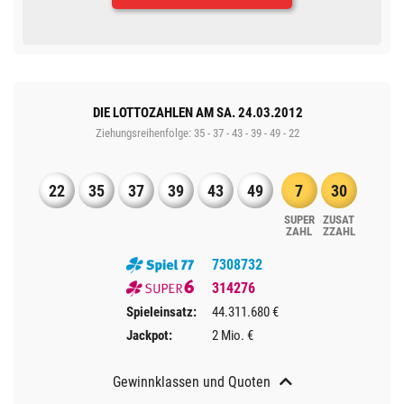
DIE LOTTOZAHLEN AM SA. 24.03.2012
Ziehungsreihenfolge: 35 - 37 - 43 - 39 - 49 - 22
22
35
37
39
43
49
7
30
SUPER​
ZUSAT
ZAHL
Z​ZAHL
7308732
314276
Spieleinsatz:
44.311.680 €
Jackpot:
2 Mio. €
Gewinnklassen und Quoten