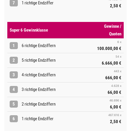
7
1 richtige Endziffer
2,50 €
Gewinne /
Super 6 Gewinnklasse
Quoten
6 x
1
6 richtige Endziffern
100.000,00 €
54 x
2
5 richtige Endziffern
6.666,00 €
443 x
3
4 richtige Endziffern
666,00 €
4.628 x
4
3 richtige Endziffern
66,00 €
46.696 x
5
2 richtige Endziffern
6,00 €
467.616 x
6
1 richtige Endziffer
2,50 €