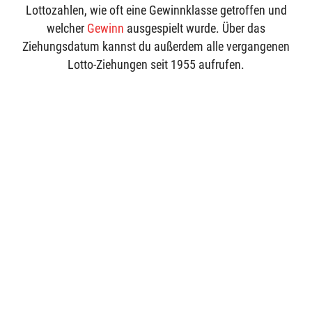
Lottozahlen, wie oft eine Gewinnklasse getroffen und
welcher
Gewinn
ausgespielt wurde. Über das
Ziehungsdatum kannst du außerdem alle vergangenen
Lotto-Ziehungen seit 1955 aufrufen.