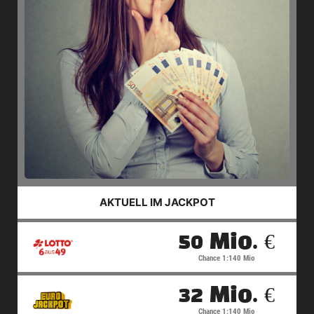
AKTUELL IM JACKPOT
50 Mio. €
Chance 1:140 Mio
32 Mio. €
Chance 1:140 Mio