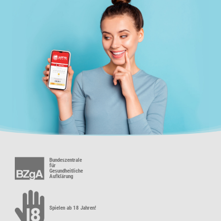
Bundeszentrale
für
Gesundheitliche
Aufklärung
Spielen ab 18 Jahren!