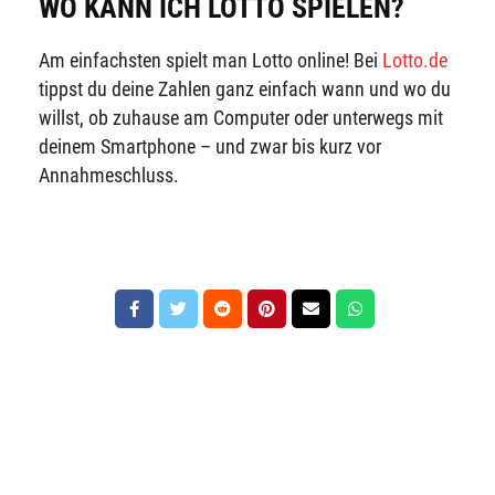
WO KANN ICH LOTTO SPIELEN?
Am einfachsten spielt man Lotto online! Bei
Lotto.de
tippst du deine Zahlen ganz einfach wann und wo du
willst, ob zuhause am Computer oder unterwegs mit
deinem Smartphone – und zwar bis kurz vor
Annahmeschluss.