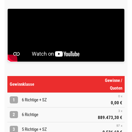
Gewinne /
Gewinnklasse
Quoten
0 x
1
6 Richtige + SZ
0,00 €
3 x
2
6 Richtige
889.473,30 €
97 x
3
5 Richtige + SZ