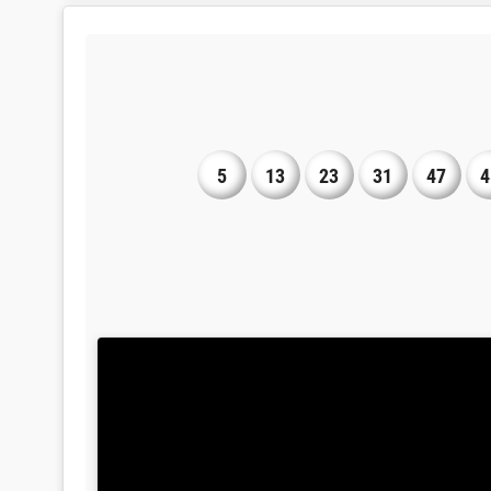
5
13
23
31
47
4