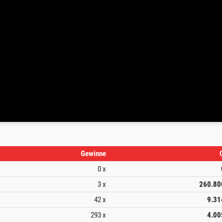
Gewinne
0 x
3 x
260.80
42 x
9.31
293 x
4.00