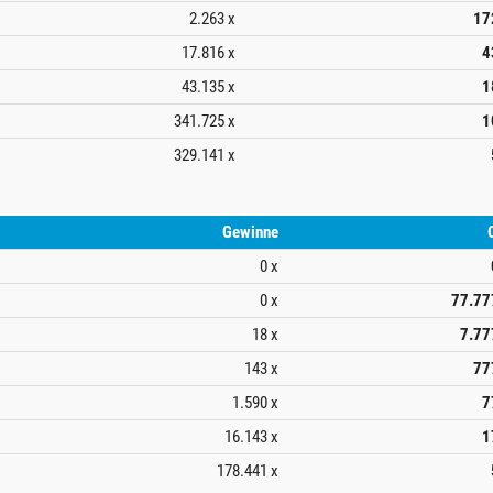
2.263 x
17
17.816 x
4
43.135 x
1
341.725 x
1
329.141 x
Gewinne
0 x
0 x
77.77
18 x
7.77
143 x
77
1.590 x
7
16.143 x
1
178.441 x