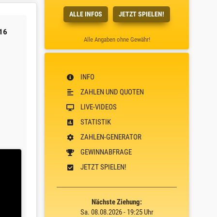
ALLE INFOS
JETZT SPIELEN!
16
Alle Angaben ohne Gewähr!
INFO
ZAHLEN UND QUOTEN
LIVE-VIDEOS
STATISTIK
ZAHLEN-GENERATOR
GEWINNABFRAGE
JETZT SPIELEN!
Nächste Ziehung:
Sa. 08.08.2026 - 19:25 Uhr