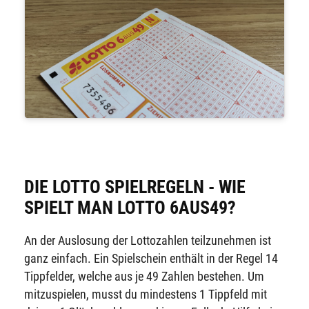
DIE LOTTO SPIELREGELN - WIE
SPIELT MAN LOTTO 6AUS49?
An der Auslosung der Lottozahlen teilzunehmen ist
ganz einfach. Ein Spielschein enthält in der Regel 14
Tippfelder, welche aus je 49 Zahlen bestehen. Um
mitzuspielen, musst du mindestens 1 Tippfeld mit