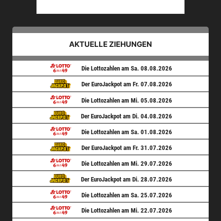
AKTUELLE ZIEHUNGEN
Die Lottozahlen am Sa. 08.08.2026
Der EuroJackpot am Fr. 07.08.2026
Die Lottozahlen am Mi. 05.08.2026
Der EuroJackpot am Di. 04.08.2026
Die Lottozahlen am Sa. 01.08.2026
Der EuroJackpot am Fr. 31.07.2026
Die Lottozahlen am Mi. 29.07.2026
Der EuroJackpot am Di. 28.07.2026
Die Lottozahlen am Sa. 25.07.2026
Die Lottozahlen am Mi. 22.07.2026