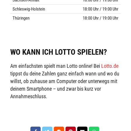
Sachsen-Anhalt
18:00 Uhr / 19:00 Uhr
Schleswig-Holstein
18:00 Uhr / 19:00 Uhr
Thüringen
18:00 Uhr / 19:00 Uhr
WO KANN ICH LOTTO SPIELEN?
Am einfachsten spielt man Lotto online! Bei
Lotto.de
tippst du deine Zahlen ganz einfach wann und wo du
willst, ob zuhause am Computer oder unterwegs mit
deinem Smartphone – und zwar bis kurz vor
Annahmeschluss.