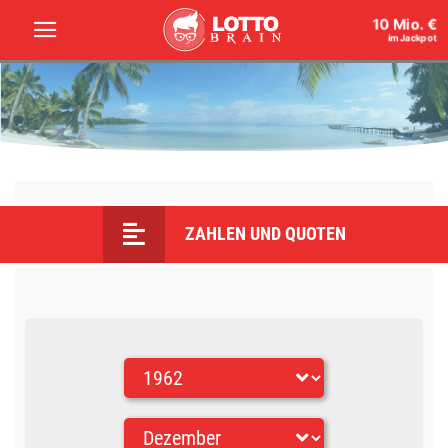
10 Mio. €
im Jackpot
ZAHLEN UND QUOTEN