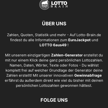
ÜBER UNS
Zahlen, Quoten, Statistik und mehr - Auf Lotto-Brain.de
findest du alle Informationen zum
EuroJackpot
und
LOTTO 6aus49
!
Mit unserem einzigartigen
Zahlen-Generator
erstellst du
mit nur einem Klick deine ganz persönlichen Lottozahlen.
Namen, Daten, Wörter, Texte oder Fotos - Du wählst
komplett frei auf welcher Grundlage der Generator deine
Zahlen erstellt! Mit unserer innovativen
Gewinnabfrage
erfährst du außerdem direkt wie viel du bisher mit deinen
persönlichen Lottozahlen gewonnen hättest.
FOLGE UNS