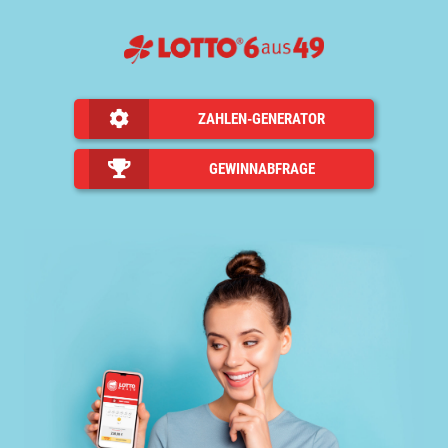
ZAHLEN-GENERATOR
GEWINNABFRAGE