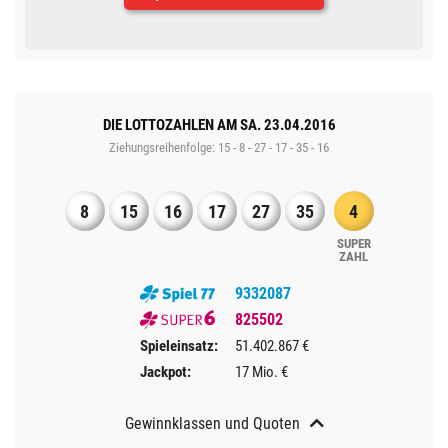
DIE LOTTOZAHLEN AM SA. 23.04.2016
Ziehungsreihenfolge: 15 - 8 - 27 - 17 - 35 - 16
8
15
16
17
27
35
4
SUPER​
ZAHL
9332087
825502
Spieleinsatz:
51.402.867 €
Jackpot:
17 Mio. €
Gewinnklassen und Quoten