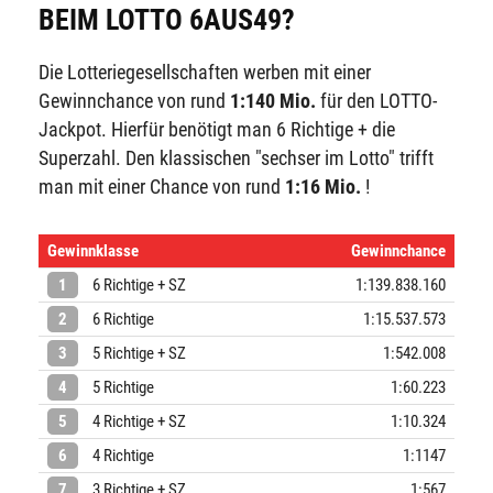
BEIM LOTTO 6AUS49?
Die Lotteriegesellschaften werben mit einer
Gewinnchance von rund
1:140 Mio.
für den LOTTO-
Jackpot. Hierfür benötigt man 6 Richtige + die
Superzahl. Den klassischen "sechser im Lotto" trifft
man mit einer Chance von rund
1:16 Mio.
!
Gewinnklasse
Gewinnchance
1
6 Richtige + SZ
1:139.838.160
2
6 Richtige
1:15.537.573
3
5 Richtige + SZ
1:542.008
4
5 Richtige
1:60.223
5
4 Richtige + SZ
1:10.324
6
4 Richtige
1:1147
7
3 Richtige + SZ
1:567