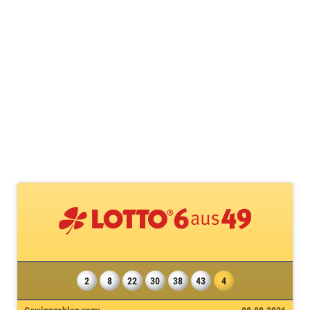
2
8
22
30
38
43
4