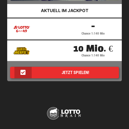
AKTUELL IM JACKPOT
-
Chance 1:140 Mio
10 Mio. €
Chance 1:140 Mio
JETZT SPIELEN!