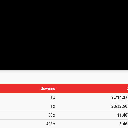
Gewinne
1 x
9.714.37
1 x
2.632.50
80 x
11.40
498 x
5.46