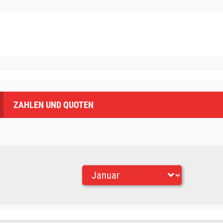
ZAHLEN UND QUOTEN