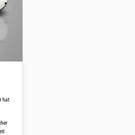
r hat
cher
it