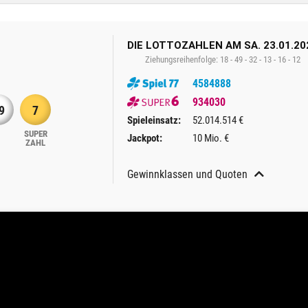
DIE LOTTOZAHLEN AM SA. 23.01.20
Ziehungsreihenfolge: 18 - 49 - 32 - 13 - 16 - 12
4584888
934030
9
7
Spieleinsatz:
52.014.514 €
SUPER​
Jackpot:
10 Mio. €
ZAHL
Gewinnklassen und Quoten