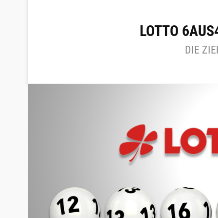
LOTTO 6AUS
DIE ZI