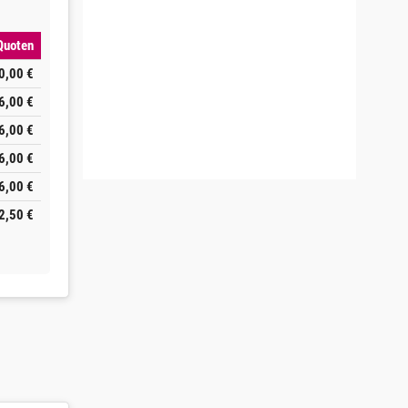
Quoten
0,00 €
6,00 €
6,00 €
6,00 €
6,00 €
2,50 €