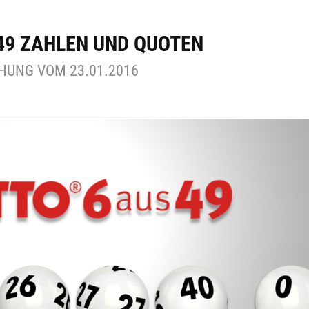
49 ZAHLEN UND QUOTEN
EHUNG VOM 23.01.2016