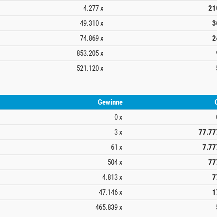
4.277 x
21
49.310 x
3
74.869 x
2
853.205 x
521.120 x
Gewinne
0 x
3 x
77.77
61 x
7.77
504 x
77
4.813 x
7
47.146 x
1
465.839 x