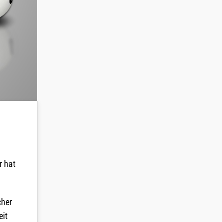
r hat
cher
it