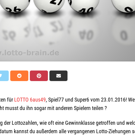
ten für
LOTTO 6aus49
, Spiel77 und Super6 vom 23.01.2016! We
ht musst du ihn sogar mit anderen Spielern teilen ?
ng der Lottozahlen, wie oft eine Gewinnklasse getroffen und wel
datum kannst du außerdem alle vergangenen Lotto-Ziehungen se