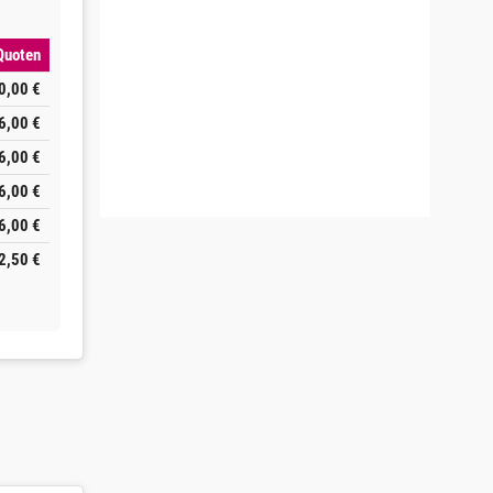
Quoten
0,00 €
6,00 €
6,00 €
6,00 €
6,00 €
2,50 €