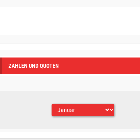
ZAHLEN UND QUOTEN