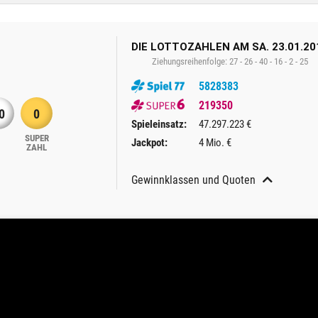
DIE LOTTOZAHLEN AM SA. 23.01.20
Ziehungsreihenfolge: 27 - 26 - 40 - 16 - 2 - 25
5828383
219350
0
0
Spieleinsatz:
47.297.223 €
SUPER​
Jackpot:
4 Mio. €
ZAHL
Gewinnklassen und Quoten