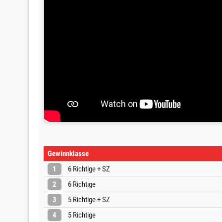
Gewinnklasse
1
6 Richtige + SZ
2
6 Richtige
3
5 Richtige + SZ
4
5 Richtige