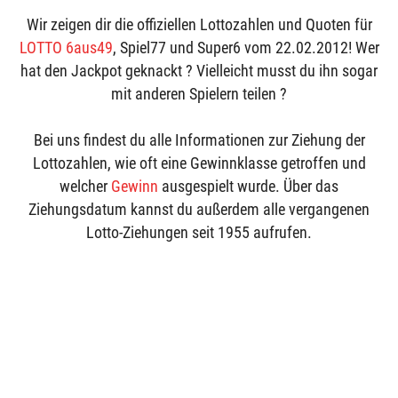
Wir zeigen dir die offiziellen Lottozahlen und Quoten für
LOTTO 6aus49
, Spiel77 und Super6 vom 22.02.2012! Wer
hat den Jackpot geknackt ? Vielleicht musst du ihn sogar
mit anderen Spielern teilen ?
Bei uns findest du alle Informationen zur Ziehung der
Lottozahlen, wie oft eine Gewinnklasse getroffen und
welcher
Gewinn
ausgespielt wurde. Über das
Ziehungsdatum kannst du außerdem alle vergangenen
Lotto-Ziehungen seit 1955 aufrufen.