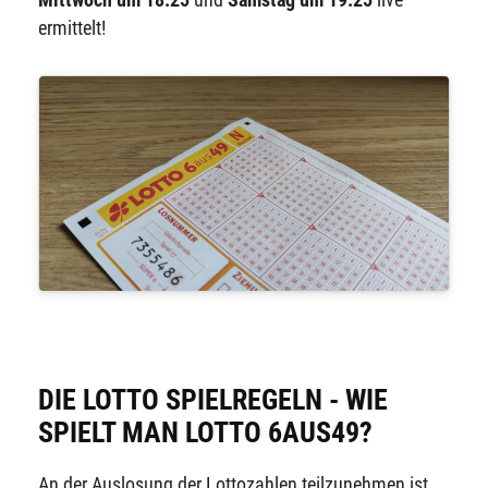
ermittelt!
DIE LOTTO SPIELREGELN - WIE
SPIELT MAN LOTTO 6AUS49?
An der Auslosung der Lottozahlen teilzunehmen ist