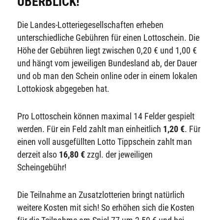
ÜBERBLICK!
Die Landes-Lotteriegesellschaften erheben
unterschiedliche Gebühren für einen Lottoschein. Die
Höhe der Gebühren liegt zwischen 0,20 € und 1,00 €
und hängt vom jeweiligen Bundesland ab, der Dauer
und ob man den Schein online oder in einem lokalen
Lottokiosk abgegeben hat.
Pro Lottoschein können maximal 14 Felder gespielt
werden. Für ein Feld zahlt man einheitlich
1,20 €
. Für
einen voll ausgefüllten Lotto Tippschein zahlt man
derzeit also
16,80 €
zzgl. der jeweiligen
Scheingebühr!
Die Teilnahme an Zusatzlotterien bringt natürlich
weitere Kosten mit sich! So erhöhen sich die Kosten