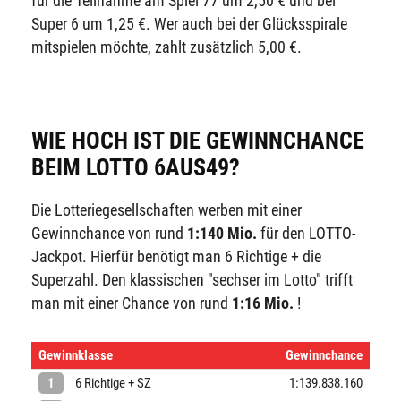
für die Teilnahme am Spiel 77 um 2,50 € und bei
Super 6 um 1,25 €. Wer auch bei der Glücksspirale
mitspielen möchte, zahlt zusätzlich 5,00 €.
WIE HOCH IST DIE GEWINNCHANCE
BEIM LOTTO 6AUS49?
Die Lotteriegesellschaften werben mit einer
Gewinnchance von rund
1:140 Mio.
für den LOTTO-
Jackpot. Hierfür benötigt man 6 Richtige + die
Superzahl. Den klassischen "sechser im Lotto" trifft
man mit einer Chance von rund
1:16 Mio.
!
Gewinnklasse
Gewinnchance
1
6 Richtige + SZ
1:139.838.160