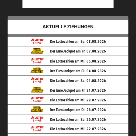
AKTUELLE ZIEHUNGEN
Die Lottozahlen am Sa. 08.08.2026
Der EuroJackpot am Fr. 07.08.2026
Die Lottozahlen am Mi. 05.08.2026
Der EuroJackpot am Di. 04.08.2026
Die Lottozahlen am Sa. 01.08.2026
Der EuroJackpot am Fr. 31.07.2026
Die Lottozahlen am Mi. 29.07.2026
Der EuroJackpot am Di. 28.07.2026
Die Lottozahlen am Sa. 25.07.2026
Die Lottozahlen am Mi. 22.07.2026