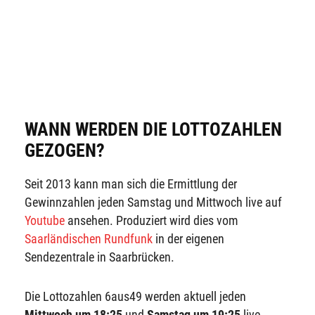
WANN WERDEN DIE LOTTOZAHLEN
GEZOGEN?
Seit 2013 kann man sich die Ermittlung der
Gewinnzahlen jeden Samstag und Mittwoch live auf
Youtube
ansehen. Produziert wird dies vom
Saarländischen Rundfunk
in der eigenen
Sendezentrale in Saarbrücken.
Die Lottozahlen 6aus49 werden aktuell jeden
Mittwoch um 18:25
und
Samstag um 19:25
live