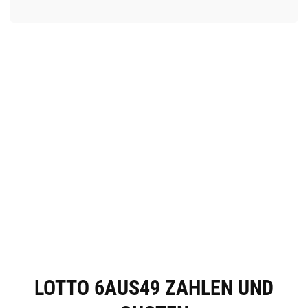
LOTTO 6AUS49 ZAHLEN UND