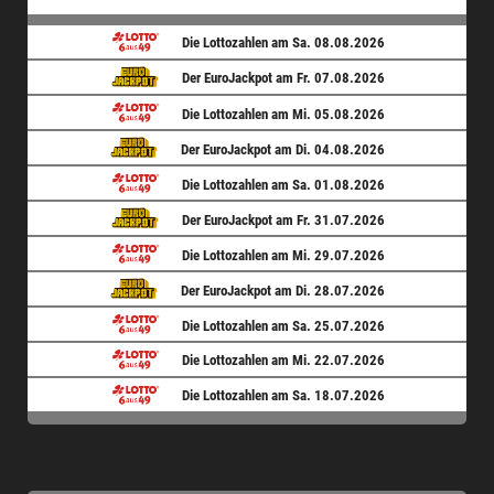
Die Lottozahlen am Sa. 08.08.2026
Der EuroJackpot am Fr. 07.08.2026
Die Lottozahlen am Mi. 05.08.2026
Der EuroJackpot am Di. 04.08.2026
Die Lottozahlen am Sa. 01.08.2026
Der EuroJackpot am Fr. 31.07.2026
Die Lottozahlen am Mi. 29.07.2026
Der EuroJackpot am Di. 28.07.2026
Die Lottozahlen am Sa. 25.07.2026
Die Lottozahlen am Mi. 22.07.2026
Die Lottozahlen am Sa. 18.07.2026