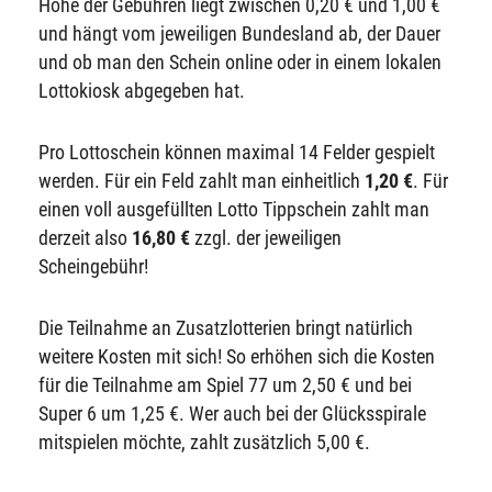
Höhe der Gebühren liegt zwischen 0,20 € und 1,00 €
und hängt vom jeweiligen Bundesland ab, der Dauer
und ob man den Schein online oder in einem lokalen
Lottokiosk abgegeben hat.
Pro Lottoschein können maximal 14 Felder gespielt
werden. Für ein Feld zahlt man einheitlich
1,20 €
. Für
einen voll ausgefüllten Lotto Tippschein zahlt man
derzeit also
16,80 €
zzgl. der jeweiligen
Scheingebühr!
Die Teilnahme an Zusatzlotterien bringt natürlich
weitere Kosten mit sich! So erhöhen sich die Kosten
für die Teilnahme am Spiel 77 um 2,50 € und bei
Super 6 um 1,25 €. Wer auch bei der Glücksspirale
mitspielen möchte, zahlt zusätzlich 5,00 €.