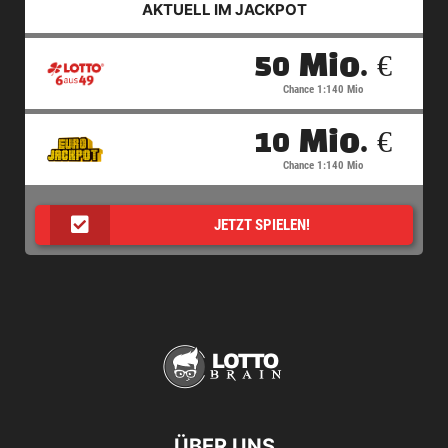
AKTUELL IM JACKPOT
50 Mio. €
Chance 1:140 Mio
10 Mio. €
Chance 1:140 Mio
JETZT SPIELEN!
ÜBER UNS