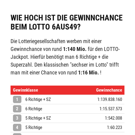
WIE HOCH IST DIE GEWINNCHANCE
BEIM LOTTO 6AUS49?
Die Lotteriegesellschaften werben mit einer
Gewinnchance von rund
1:140 Mio.
für den LOTTO-
Jackpot. Hierfür benötigt man 6 Richtige + die
Superzahl. Den klassischen "sechser im Lotto" trifft
man mit einer Chance von rund
1:16 Mio.
!
Gewinnklasse
Gewinnchance
1
6 Richtige + SZ
1:139.838.160
2
6 Richtige
1:15.537.573
3
5 Richtige + SZ
1:542.008
4
5 Richtige
1:60.223