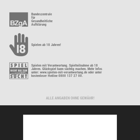
Bundeszentrale
für
Gesundheitliche
Aufklärung
Spielen ab 18 Jahren!
Spielen mit Verantwortung. Spielteilnahme ab 18
Jahren. Glückspiel kann süchtig machen. Mehr Infos
unter: www.spielen-mit-verantwortung.de oder unter
kostenloser Hotline 0800 137 27 00.
ALLE ANGABEN OHNE GEWÄHR!