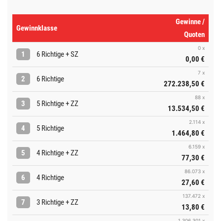
Gewinne /
Gewinnklasse
Quoten
0 x
1
6 Richtige + SZ
0,00 €
7 x
2
6 Richtige
272.238,50 €
88 x
3
5 Richtige + ZZ
13.534,50 €
2.114 x
4
5 Richtige
1.464,80 €
6.159 x
5
4 Richtige + ZZ
77,30 €
86.073 x
6
4 Richtige
27,60 €
137.472 x
7
3 Richtige + ZZ
13,80 €
1.306.301 x