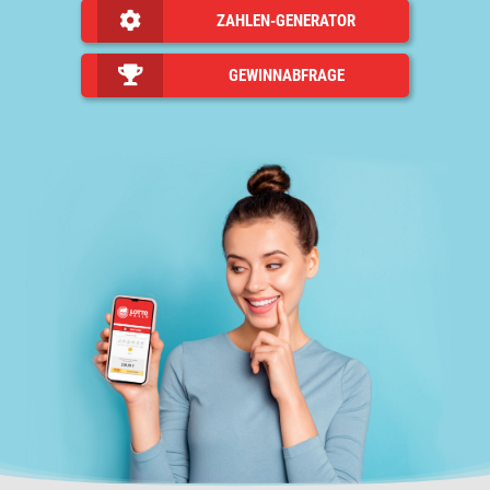
ZAHLEN-GENERATOR
GEWINNABFRAGE