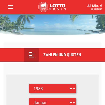
32 Mio. €
im Jackpot
ZAHLEN UND QUOTEN