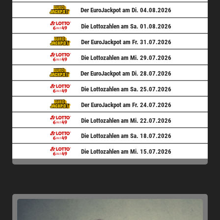
Der EuroJackpot am Di. 04.08.2026
Die Lottozahlen am Sa. 01.08.2026
Der EuroJackpot am Fr. 31.07.2026
Die Lottozahlen am Mi. 29.07.2026
Der EuroJackpot am Di. 28.07.2026
Die Lottozahlen am Sa. 25.07.2026
Der EuroJackpot am Fr. 24.07.2026
Die Lottozahlen am Mi. 22.07.2026
Die Lottozahlen am Sa. 18.07.2026
Die Lottozahlen am Mi. 15.07.2026