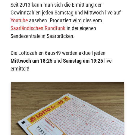
Seit 2013 kann man sich die Ermittlung der
Gewinnzahlen jeden Samstag und Mittwoch live auf
Youtube
ansehen. Produziert wird dies vom
Saarländischen Rundfunk
in der eigenen
Sendezentrale in Saarbrücken.
Die Lottozahlen 6aus49 werden aktuell jeden
Mittwoch um 18:25
und
Samstag um 19:25
live
ermittelt!