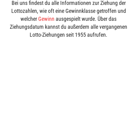
Bei uns findest du alle Informationen zur Ziehung der
Lottozahlen, wie oft eine Gewinnklasse getroffen und
welcher
Gewinn
ausgespielt wurde. Über das
Ziehungsdatum kannst du außerdem alle vergangenen
Lotto-Ziehungen seit 1955 aufrufen.