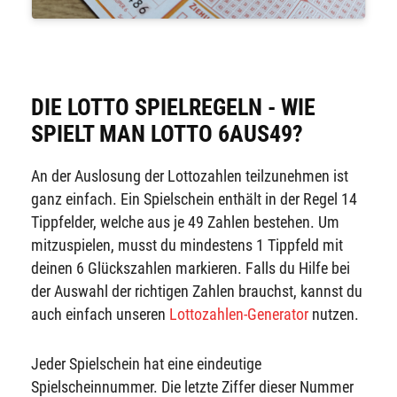
DIE LOTTO SPIELREGELN - WIE
SPIELT MAN LOTTO 6AUS49?
An der Auslosung der Lottozahlen teilzunehmen ist
ganz einfach. Ein Spielschein enthält in der Regel 14
Tippfelder, welche aus je 49 Zahlen bestehen. Um
mitzuspielen, musst du mindestens 1 Tippfeld mit
deinen 6 Glückszahlen markieren. Falls du Hilfe bei
der Auswahl der richtigen Zahlen brauchst, kannst du
auch einfach unseren
Lottozahlen-Generator
nutzen.
Jeder Spielschein hat eine eindeutige
Spielscheinnummer. Die letzte Ziffer dieser Nummer