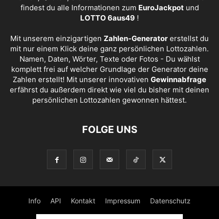
findest du alle Informationen zum
EuroJackpot
und
LOTTO 6aus49
!
Mit unserem einzigartigen
Zahlen-Generator
erstellst du
mit nur einem Klick deine ganz persönlichen Lottozahlen.
Namen, Daten, Wörter, Texte oder Fotos - Du wählst
komplett frei auf welcher Grundlage der Generator deine
Zahlen erstellt! Mit unserer innovativen
Gewinnabfrage
erfährst du außerdem direkt wie viel du bisher mit deinen
persönlichen Lottozahlen gewonnen hättest.
FOLGE UNS
Info
API
Kontakt
Impressum
Datenschutz