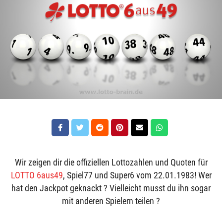
Wir zeigen dir die offiziellen Lottozahlen und Quoten für
LOTTO 6aus49
, Spiel77 und Super6 vom 22.01.1983! Wer
hat den Jackpot geknackt ? Vielleicht musst du ihn sogar
mit anderen Spielern teilen ?