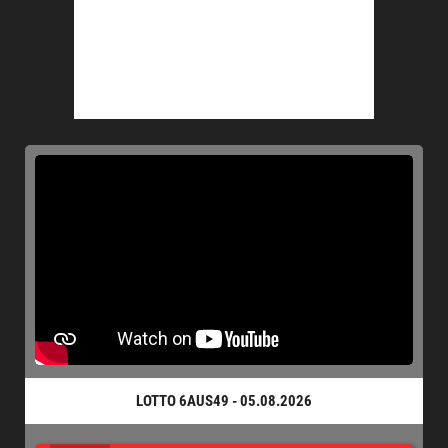
LOTTO 6AUS49 - 05.08.2026