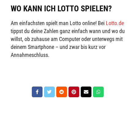
WO KANN ICH LOTTO SPIELEN?
Am einfachsten spielt man Lotto online! Bei
Lotto.de
tippst du deine Zahlen ganz einfach wann und wo du
willst, ob zuhause am Computer oder unterwegs mit
deinem Smartphone – und zwar bis kurz vor
Annahmeschluss.