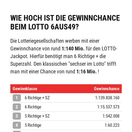
WIE HOCH IST DIE GEWINNCHANCE
BEIM LOTTO 6AUS49?
Die Lotteriegesellschaften werben mit einer
Gewinnchance von rund
1:140 Mio.
für den LOTTO-
Jackpot. Hierfür benötigt man 6 Richtige + die
Superzahl. Den klassischen "sechser im Lotto" trifft
man mit einer Chance von rund
1:16 Mio.
!
Gewinnklasse
Gewinnchance
1
6 Richtige + SZ
1:139.838.160
2
6 Richtige
1:15.537.573
3
5 Richtige + SZ
1:542.008
4
5 Richtige
1:60.223