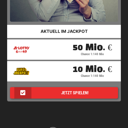
AKTUELL IM JACKPOT
50 Mio. €
Chance 1:140 Mio
10 Mio. €
Chance 1:140 Mio
JETZT SPIELEN!