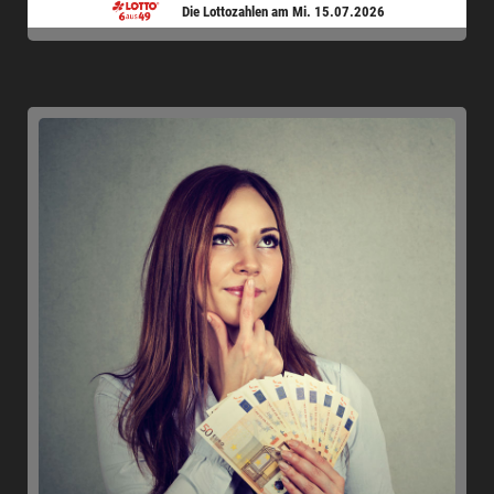
Die Lottozahlen am Mi. 15.07.2026