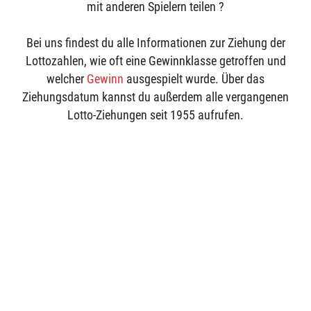
mit anderen Spielern teilen ?
Bei uns findest du alle Informationen zur Ziehung der
Lottozahlen, wie oft eine Gewinnklasse getroffen und
welcher
Gewinn
ausgespielt wurde. Über das
Ziehungsdatum kannst du außerdem alle vergangenen
Lotto-Ziehungen seit 1955 aufrufen.