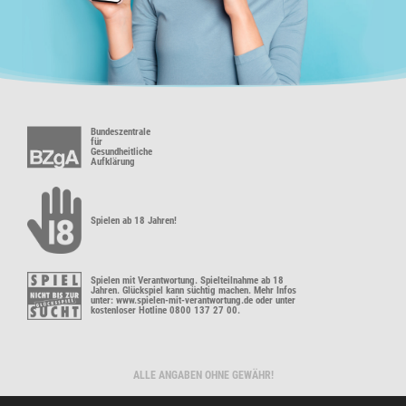
Bundeszentrale
für
Gesundheitliche
Aufklärung
Spielen ab 18 Jahren!
Spielen mit Verantwortung. Spielteilnahme ab 18
Jahren. Glückspiel kann süchtig machen. Mehr Infos
unter: www.spielen-mit-verantwortung.de oder unter
kostenloser Hotline 0800 137 27 00.
ALLE ANGABEN OHNE GEWÄHR!