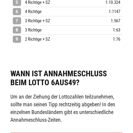
5
4 Richtige + SZ
1:10.324
6
4 Richtige
1:1147
7
3 Richtige + SZ
1:567
8
3 Richtige
1:63
9
2 Richtige + SZ
1:76
WANN IST ANNAHMESCHLUSS
BEIM LOTTO 6AUS49?
Um an der Ziehung der Lottozahlen teilzunehmen,
sollte man seinen Tipp rechtzeitig abgeben! In den
einzelnen Bundesländern gibt es unterschiedliche
Annahmeschluss-Zeiten.