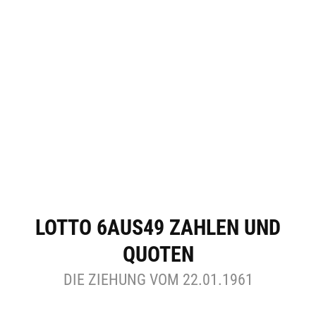
LOTTO 6AUS49 ZAHLEN UND
QUOTEN
DIE ZIEHUNG VOM 22.01.1961