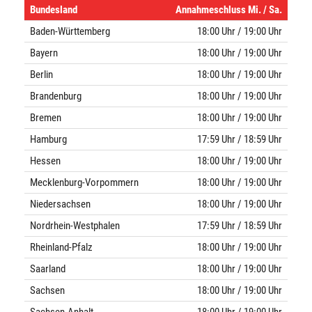
Bundesland
Annahmeschluss Mi. / Sa.
Baden-Württemberg
18:00 Uhr / 19:00 Uhr
Bayern
18:00 Uhr / 19:00 Uhr
Berlin
18:00 Uhr / 19:00 Uhr
Brandenburg
18:00 Uhr / 19:00 Uhr
Bremen
18:00 Uhr / 19:00 Uhr
Hamburg
17:59 Uhr / 18:59 Uhr
Hessen
18:00 Uhr / 19:00 Uhr
Mecklenburg-Vorpommern
18:00 Uhr / 19:00 Uhr
Niedersachsen
18:00 Uhr / 19:00 Uhr
Nordrhein-Westphalen
17:59 Uhr / 18:59 Uhr
Rheinland-Pfalz
18:00 Uhr / 19:00 Uhr
Saarland
18:00 Uhr / 19:00 Uhr
Sachsen
18:00 Uhr / 19:00 Uhr