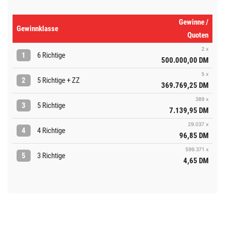
Gewinne /
Gewinnklasse
Quoten
2 x
1
6 Richtige
500.000,00 DM
5 x
2
5 Richtige + ZZ
369.769,25 DM
389 x
3
5 Richtige
7.139,95 DM
29.037 x
4
4 Richtige
96,85 DM
599.371 x
5
3 Richtige
4,65 DM