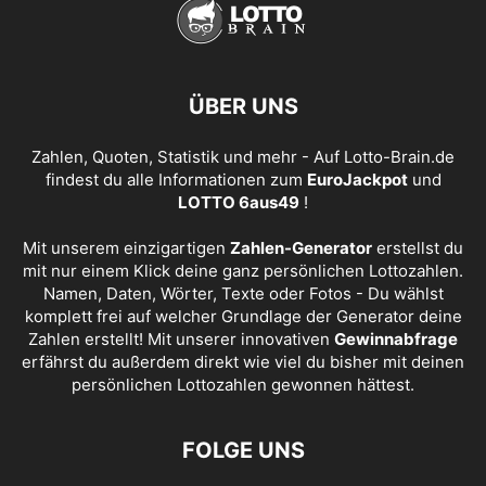
ÜBER UNS
Zahlen, Quoten, Statistik und mehr - Auf Lotto-Brain.de
findest du alle Informationen zum
EuroJackpot
und
LOTTO 6aus49
!
Mit unserem einzigartigen
Zahlen-Generator
erstellst du
mit nur einem Klick deine ganz persönlichen Lottozahlen.
Namen, Daten, Wörter, Texte oder Fotos - Du wählst
komplett frei auf welcher Grundlage der Generator deine
Zahlen erstellt! Mit unserer innovativen
Gewinnabfrage
erfährst du außerdem direkt wie viel du bisher mit deinen
persönlichen Lottozahlen gewonnen hättest.
FOLGE UNS