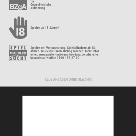
für
Gesundheitliche
Aufklärung
Spielen ab 18 Jahren!
Spielen mit Verantwortung. Spielteilnahme ab 18
Jahren. Glückspiel kann süchtig machen. Mehr Infos
unter: www.spielen-mit-verantwortung.de oder unter
kostenloser Hotline 0800 137 27 00.
ALLE ANGABEN OHNE GEWÄHR!