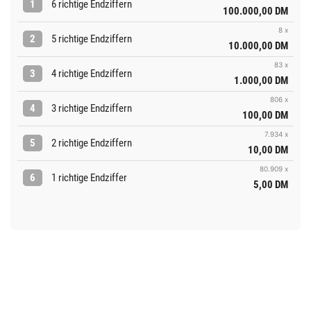
1
6 richtige Endziffern
100.000,00 DM
8 x
2
5 richtige Endziffern
10.000,00 DM
83 x
3
4 richtige Endziffern
1.000,00 DM
806 x
4
3 richtige Endziffern
100,00 DM
7.934 x
5
2 richtige Endziffern
10,00 DM
80.909 x
6
1 richtige Endziffer
5,00 DM