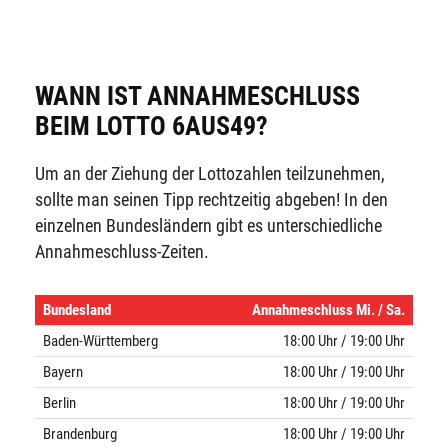
WANN IST ANNAHMESCHLUSS
BEIM LOTTO 6AUS49?
Um an der Ziehung der Lottozahlen teilzunehmen,
sollte man seinen Tipp rechtzeitig abgeben! In den
einzelnen Bundesländern gibt es unterschiedliche
Annahmeschluss-Zeiten.
Bundesland
Annahmeschluss Mi. / Sa.
Baden-Württemberg
18:00 Uhr / 19:00 Uhr
Bayern
18:00 Uhr / 19:00 Uhr
Berlin
18:00 Uhr / 19:00 Uhr
Brandenburg
18:00 Uhr / 19:00 Uhr