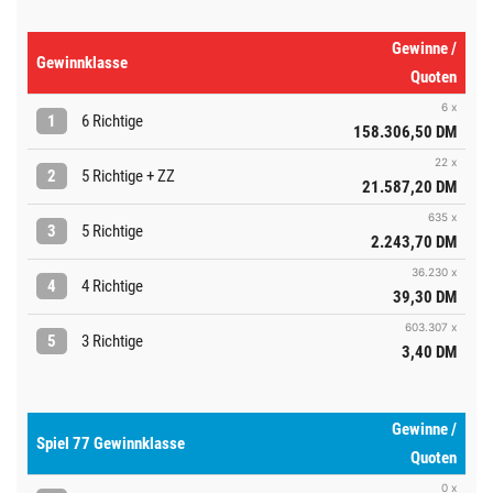
Gewinne /
Gewinnklasse
Quoten
6 x
1
6 Richtige
158.306,50 DM
22 x
2
5 Richtige + ZZ
21.587,20 DM
635 x
3
5 Richtige
2.243,70 DM
36.230 x
4
4 Richtige
39,30 DM
603.307 x
5
3 Richtige
3,40 DM
Gewinne /
Spiel 77 Gewinnklasse
Quoten
0 x