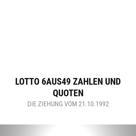
LOTTO 6AUS49 ZAHLEN UND
QUOTEN
DIE ZIEHUNG VOM 21.10.1992