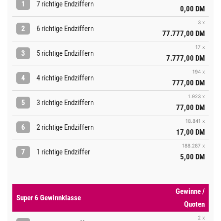
1
7 richtige Endziffern
0,00 DM
3 x
2
6 richtige Endziffern
77.777,00 DM
17 x
3
5 richtige Endziffern
7.777,00 DM
194 x
4
4 richtige Endziffern
777,00 DM
1.923 x
5
3 richtige Endziffern
77,00 DM
18.841 x
6
2 richtige Endziffern
17,00 DM
188.287 x
7
1 richtige Endziffer
5,00 DM
Gewinne /
Super 6 Gewinnklasse
Quoten
2 x