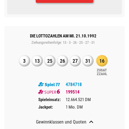
DIE LOTTOZAHLEN AM MI. 21.10.1992
Ziehungsreihenfolge: 13 - 3 - 26 - 25 - 27 - 31
3
13
25
26
27
31
16
ZUSAT
Z​ZAHL
4784718
199514
Spieleinsatz:
12.664.521 DM
Jackpot:
1 Mio. DM
Gewinnklassen und Quoten