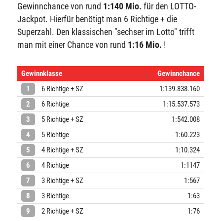
Gewinnchance von rund
1:140 Mio.
für den LOTTO-
Jackpot. Hierfür benötigt man 6 Richtige + die
Superzahl. Den klassischen "sechser im Lotto" trifft
man mit einer Chance von rund
1:16 Mio.
!
Gewinnklasse
Gewinnchance
1
6 Richtige + SZ
1:139.838.160
2
6 Richtige
1:15.537.573
3
5 Richtige + SZ
1:542.008
4
5 Richtige
1:60.223
5
4 Richtige + SZ
1:10.324
6
4 Richtige
1:1147
7
3 Richtige + SZ
1:567
8
3 Richtige
1:63
9
2 Richtige + SZ
1:76