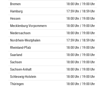
Bremen
18:00 Uhr / 19:00 Uhr
Hamburg
17:59 Uhr / 18:59 Uhr
Hessen
18:00 Uhr / 19:00 Uhr
Mecklenburg-Vorpommern
18:00 Uhr / 19:00 Uhr
Niedersachsen
18:00 Uhr / 19:00 Uhr
Nordrhein-Westphalen
17:59 Uhr / 18:59 Uhr
Rheinland-Pfalz
18:00 Uhr / 19:00 Uhr
Saarland
18:00 Uhr / 19:00 Uhr
Sachsen
18:00 Uhr / 19:00 Uhr
Sachsen-Anhalt
18:00 Uhr / 19:00 Uhr
Schleswig-Holstein
18:00 Uhr / 19:00 Uhr
Thüringen
18:00 Uhr / 19:00 Uhr