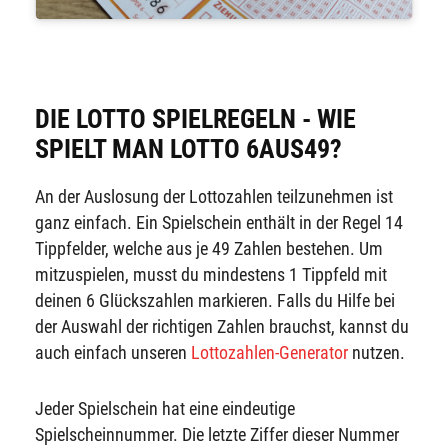
DIE LOTTO SPIELREGELN - WIE
SPIELT MAN LOTTO 6AUS49?
An der Auslosung der Lottozahlen teilzunehmen ist
ganz einfach. Ein Spielschein enthält in der Regel 14
Tippfelder, welche aus je 49 Zahlen bestehen. Um
mitzuspielen, musst du mindestens 1 Tippfeld mit
deinen 6 Glückszahlen markieren. Falls du Hilfe bei
der Auswahl der richtigen Zahlen brauchst, kannst du
auch einfach unseren
Lottozahlen-Generator
nutzen.
Jeder Spielschein hat eine eindeutige
Spielscheinnummer. Die letzte Ziffer dieser Nummer