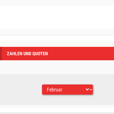
ZAHLEN UND QUOTEN