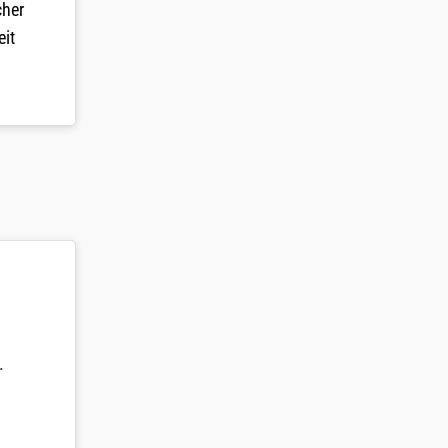
cher
it
.