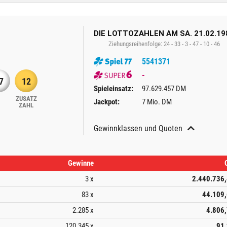
DIE LOTTOZAHLEN AM SA. 21.02.19
Ziehungsreihenfolge: 24 - 33 - 3 - 47 - 10 - 46
5541371
-
7
12
Spieleinsatz:
97.629.457 DM
ZUSATZ​
Jackpot:
7 Mio. DM
ZAHL
Gewinnklassen und Quoten
Gewinne
3 x
2.440.736
83 x
44.109
2.285 x
4.806
120.345 x
91