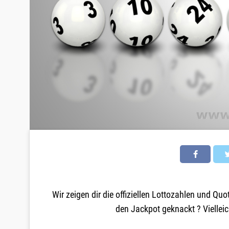
Wir zeigen dir die offiziellen Lottozahlen und Quo
den Jackpot geknackt ? Vielleic