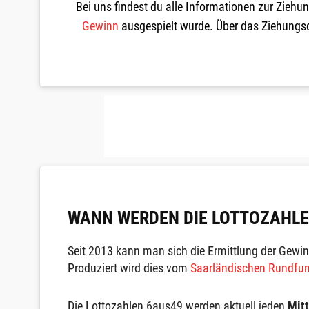
Bei uns findest du alle Informationen zur Ziehu
Gewinn
ausgespielt wurde. Über das Ziehungs
WANN WERDEN DIE LOTTOZAHL
Seit 2013 kann man sich die Ermittlung der Gewi
Produziert wird dies vom
Saarländischen Rundfu
Die Lottozahlen 6aus49 werden aktuell jeden
Mit