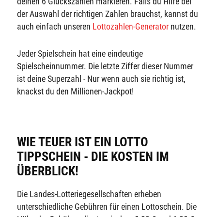
deinen 6 Glückszahlen markieren. Falls du Hilfe bei
der Auswahl der richtigen Zahlen brauchst, kannst du
auch einfach unseren
Lottozahlen-Generator
nutzen.
Jeder Spielschein hat eine eindeutige
Spielscheinnummer. Die letzte Ziffer dieser Nummer
ist deine Superzahl - Nur wenn auch sie richtig ist,
knackst du den Millionen-Jackpot!
WIE TEUER IST EIN LOTTO
TIPPSCHEIN - DIE KOSTEN IM
ÜBERBLICK!
Die Landes-Lotteriegesellschaften erheben
unterschiedliche Gebühren für einen Lottoschein. Die