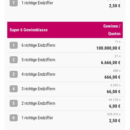
7
1 richtige Endziffer
2,50 €
Gewinne /
Super 6 Gewinnklasse
Quoten
11 x
1
6 richtige Endziffern
100.000,00 €
27 x
2
5 richtige Endziffern
6.666,00 €
398 x
3
4 richtige Endziffern
666,00 €
4.292 x
4
3 richtige Endziffern
66,00 €
44.734 x
5
2 richtige Endziffern
6,00 €
526.310 x
6
1 richtige Endziffer
2,50 €