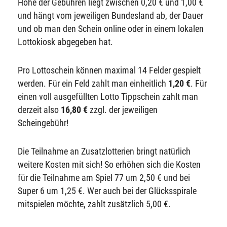
Höhe der Gebühren liegt zwischen 0,20 € und 1,00 €
und hängt vom jeweiligen Bundesland ab, der Dauer
und ob man den Schein online oder in einem lokalen
Lottokiosk abgegeben hat.
Pro Lottoschein können maximal 14 Felder gespielt
werden. Für ein Feld zahlt man einheitlich
1,20 €
. Für
einen voll ausgefüllten Lotto Tippschein zahlt man
derzeit also
16,80 €
zzgl. der jeweiligen
Scheingebühr!
Die Teilnahme an Zusatzlotterien bringt natürlich
weitere Kosten mit sich! So erhöhen sich die Kosten
für die Teilnahme am Spiel 77 um 2,50 € und bei
Super 6 um 1,25 €. Wer auch bei der Glücksspirale
mitspielen möchte, zahlt zusätzlich 5,00 €.