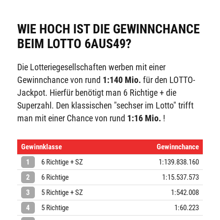
WIE HOCH IST DIE GEWINNCHANCE
BEIM LOTTO 6AUS49?
Die Lotteriegesellschaften werben mit einer
Gewinnchance von rund
1:140 Mio.
für den LOTTO-
Jackpot. Hierfür benötigt man 6 Richtige + die
Superzahl. Den klassischen "sechser im Lotto" trifft
man mit einer Chance von rund
1:16 Mio.
!
Gewinnklasse
Gewinnchance
1
6 Richtige + SZ
1:139.838.160
2
6 Richtige
1:15.537.573
3
5 Richtige + SZ
1:542.008
4
5 Richtige
1:60.223