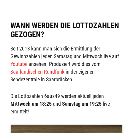
WANN WERDEN DIE LOTTOZAHLEN
GEZOGEN?
Seit 2013 kann man sich die Ermittlung der
Gewinnzahlen jeden Samstag und Mittwoch live auf
Youtube
ansehen. Produziert wird dies vom
Saarländischen Rundfunk
in der eigenen
Sendezentrale in Saarbrücken.
Die Lottozahlen 6aus49 werden aktuell jeden
Mittwoch um 18:25
und
Samstag um 19:25
live
ermittelt!