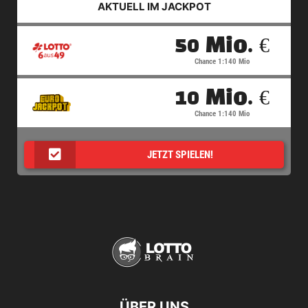
AKTUELL IM JACKPOT
50 Mio. €
Chance 1:140 Mio
10 Mio. €
Chance 1:140 Mio
JETZT SPIELEN!
ÜBER UNS