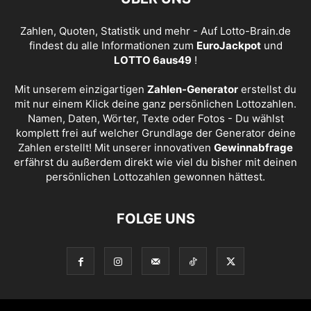
Zahlen, Quoten, Statistik und mehr - Auf Lotto-Brain.de
findest du alle Informationen zum
EuroJackpot
und
LOTTO 6aus49
!
Mit unserem einzigartigen
Zahlen-Generator
erstellst du
mit nur einem Klick deine ganz persönlichen Lottozahlen.
Namen, Daten, Wörter, Texte oder Fotos - Du wählst
komplett frei auf welcher Grundlage der Generator deine
Zahlen erstellt! Mit unserer innovativen
Gewinnabfrage
erfährst du außerdem direkt wie viel du bisher mit deinen
persönlichen Lottozahlen gewonnen hättest.
FOLGE UNS