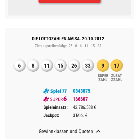
DIE LOTTOZAHLEN AM SA. 20.10.2012
Ziehungsreihenfolge: 26 - 8 - 6 - 11 - 15 - 33
6
8
11
15
26
33
9
17
SUPER​
ZUSAT
ZAHL
Z​ZAHL
0848875
166607
Spieleinsatz:
43.786.588 €
Jackpot:
3 Mio. €
Gewinnklassen und Quoten