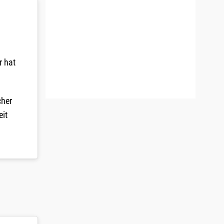
r hat
cher
it