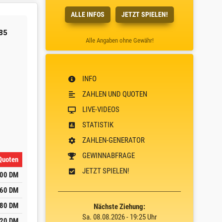
ALLE INFOS
JETZT SPIELEN!
85
Alle Angaben ohne Gewähr!
INFO
ZAHLEN UND QUOTEN
LIVE-VIDEOS
STATISTIK
ZAHLEN-GENERATOR
GEWINNABFRAGE
Quoten
JETZT SPIELEN!
,00 DM
,60 DM
,80 DM
Nächste Ziehung:
Sa. 08.08.2026 - 19:25 Uhr
,20 DM