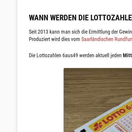
WANN WERDEN DIE LOTTOZAHL
Seit 2013 kann man sich die Ermittlung der Gewi
Produziert wird dies vom
Saarländischen Rundfu
Die Lottozahlen 6aus49 werden aktuell jeden
Mit