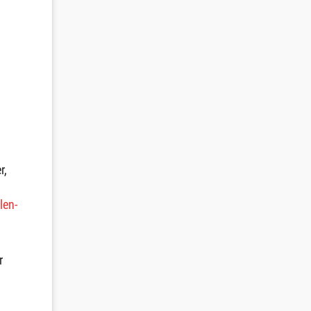
r,
len-
r