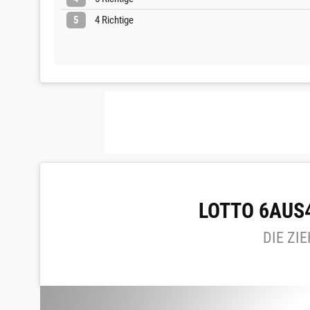
5
4 Richtige
LOTTO 6AUS
DIE ZI