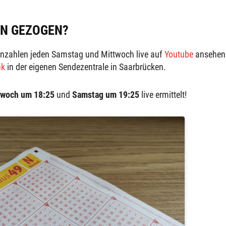
EN GEZOGEN?
nnzahlen jeden Samstag und Mittwoch live auf
Youtube
ansehen
nk
in der eigenen Sendezentrale in Saarbrücken.
twoch um 18:25
und
Samstag um 19:25
live ermittelt!