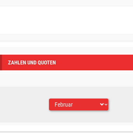
ZAHLEN UND QUOTEN