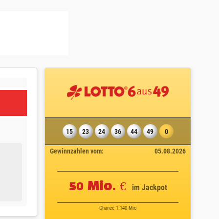
15
23
24
36
44
49
0
Gewinnzahlen vom:
05.08.2026
50 Mio. €
im Jackpot
Chance 1:140 Mio