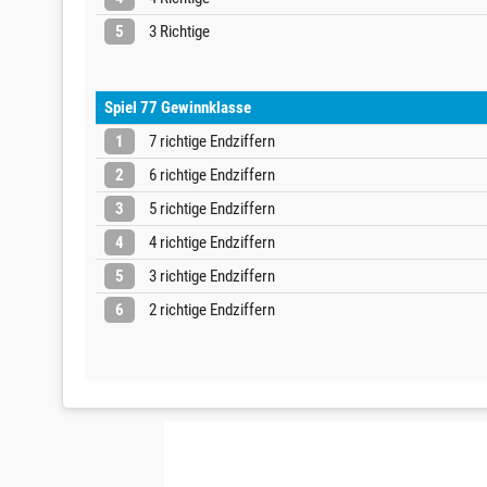
5
3 Richtige
Spiel 77 Gewinnklasse
1
7 richtige Endziffern
2
6 richtige Endziffern
3
5 richtige Endziffern
4
4 richtige Endziffern
5
3 richtige Endziffern
6
2 richtige Endziffern