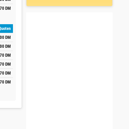
,70 DM
Quoten
,00 DM
,00 DM
,70 DM
,70 DM
,70 DM
,70 DM