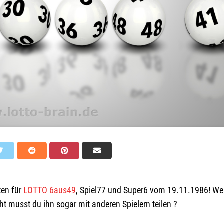
ten für
LOTTO 6aus49
, Spiel77 und Super6 vom 19.11.1986! We
ht musst du ihn sogar mit anderen Spielern teilen ?