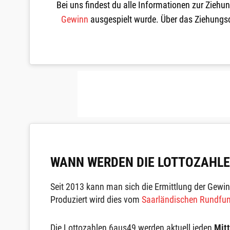
Bei uns findest du alle Informationen zur Ziehu
Gewinn
ausgespielt wurde. Über das Ziehungs
WANN WERDEN DIE LOTTOZAHL
Seit 2013 kann man sich die Ermittlung der Gewi
Produziert wird dies vom
Saarländischen Rundfu
Die Lottozahlen 6aus49 werden aktuell jeden
Mit