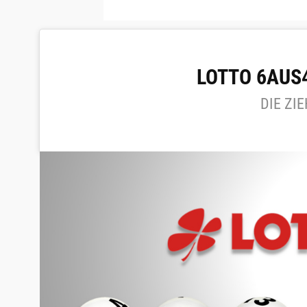
LOTTO 6AUS
DIE ZI