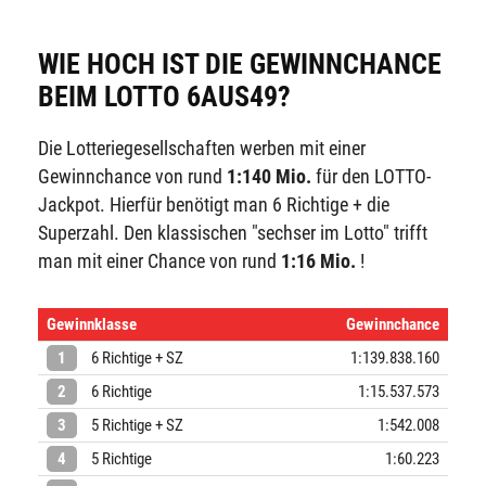
WIE HOCH IST DIE GEWINNCHANCE
BEIM LOTTO 6AUS49?
Die Lotteriegesellschaften werben mit einer
Gewinnchance von rund
1:140 Mio.
für den LOTTO-
Jackpot. Hierfür benötigt man 6 Richtige + die
Superzahl. Den klassischen "sechser im Lotto" trifft
man mit einer Chance von rund
1:16 Mio.
!
Gewinnklasse
Gewinnchance
1
6 Richtige + SZ
1:139.838.160
2
6 Richtige
1:15.537.573
3
5 Richtige + SZ
1:542.008
4
5 Richtige
1:60.223