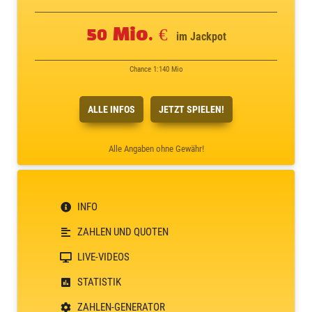
50 Mio. €
im Jackpot
Chance 1:140 Mio
ALLE INFOS
JETZT SPIELEN!
Alle Angaben ohne Gewähr!
INFO
ZAHLEN UND QUOTEN
LIVE-VIDEOS
STATISTIK
ZAHLEN-GENERATOR