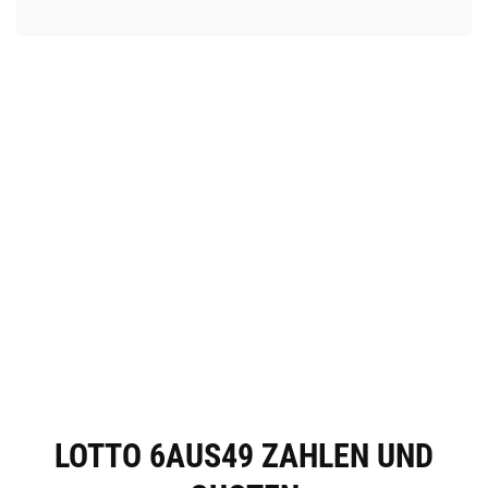
LOTTO 6AUS49 ZAHLEN UND