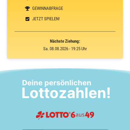
GEWINNABFRAGE
JETZT SPIELEN!
Nächste Ziehung:
Sa. 08.08.2026 - 19:25 Uhr
Deine persönlichen
Lottozahlen!