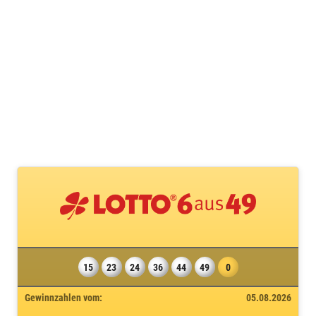
15
23
24
36
44
49
0
Gewinnzahlen vom:
05.08.2026