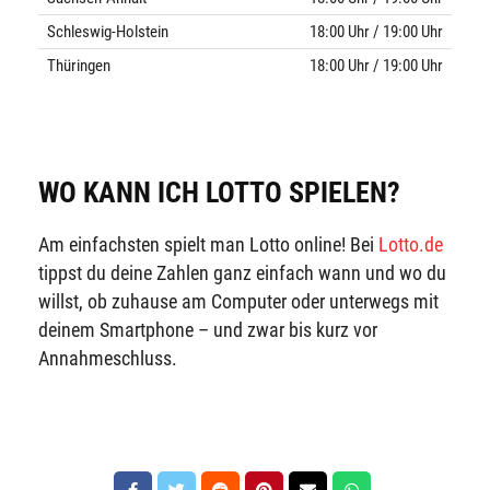
Schleswig-Holstein
18:00 Uhr / 19:00 Uhr
Thüringen
18:00 Uhr / 19:00 Uhr
WO KANN ICH LOTTO SPIELEN?
Am einfachsten spielt man Lotto online! Bei
Lotto.de
tippst du deine Zahlen ganz einfach wann und wo du
willst, ob zuhause am Computer oder unterwegs mit
deinem Smartphone – und zwar bis kurz vor
Annahmeschluss.