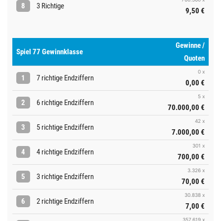
8
3 Richtige
9,50 €
Gewinne /
Spiel 77 Gewinnklasse
Quoten
0 x
1
7 richtige Endziffern
0,00 €
5 x
2
6 richtige Endziffern
70.000,00 €
42 x
3
5 richtige Endziffern
7.000,00 €
301 x
4
4 richtige Endziffern
700,00 €
3.326 x
5
3 richtige Endziffern
70,00 €
30.838 x
6
2 richtige Endziffern
7,00 €
357.619 x