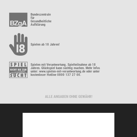
Bundeszentrale
für
Gesundheitliche
Aufklärung
Spielen ab 18 Jahren!
Spielen mit Verantwortung. Spielteilnahme ab 18
Jahren. Glückspiel kann süchtig machen. Mehr Infos
unter: www.spielen-mit-verantwortung.de oder unter
kostenloser Hotline 0800 137 27 00.
ALLE ANGABEN OHNE GEWÄHR!