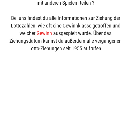
mit anderen Spielern teilen ?
Bei uns findest du alle Informationen zur Ziehung der
Lottozahlen, wie oft eine Gewinnklasse getroffen und
welcher
Gewinn
ausgespielt wurde. Über das
Ziehungsdatum kannst du außerdem alle vergangenen
Lotto-Ziehungen seit 1955 aufrufen.