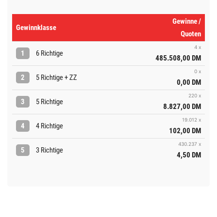
Gewinne /
Gewinnklasse
Quoten
4 x
1
6 Richtige
485.508,00 DM
0 x
2
5 Richtige + ZZ
0,00 DM
220 x
3
5 Richtige
8.827,00 DM
19.012 x
4
4 Richtige
102,00 DM
430.237 x
5
3 Richtige
4,50 DM