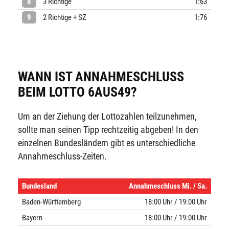
8
3 Richtige
1:63
9
2 Richtige + SZ
1:76
WANN IST ANNAHMESCHLUSS
BEIM LOTTO 6AUS49?
Um an der Ziehung der Lottozahlen teilzunehmen,
sollte man seinen Tipp rechtzeitig abgeben! In den
einzelnen Bundesländern gibt es unterschiedliche
Annahmeschluss-Zeiten.
Bundesland
Annahmeschluss Mi. / Sa.
Baden-Württemberg
18:00 Uhr / 19:00 Uhr
Bayern
18:00 Uhr / 19:00 Uhr