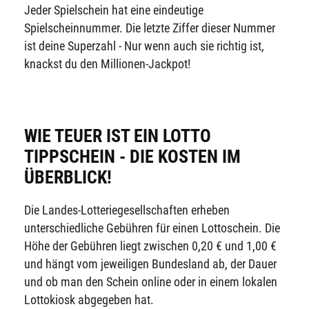
Jeder Spielschein hat eine eindeutige
Spielscheinnummer. Die letzte Ziffer dieser Nummer
ist deine Superzahl - Nur wenn auch sie richtig ist,
knackst du den Millionen-Jackpot!
WIE TEUER IST EIN LOTTO
TIPPSCHEIN - DIE KOSTEN IM
ÜBERBLICK!
Die Landes-Lotteriegesellschaften erheben
unterschiedliche Gebühren für einen Lottoschein. Die
Höhe der Gebühren liegt zwischen 0,20 € und 1,00 €
und hängt vom jeweiligen Bundesland ab, der Dauer
und ob man den Schein online oder in einem lokalen
Lottokiosk abgegeben hat.