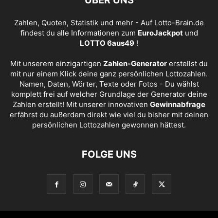
ÜBER UNS
Zahlen, Quoten, Statistik und mehr - Auf Lotto-Brain.de
findest du alle Informationen zum
EuroJackpot
und
LOTTO 6aus49
!
Mit unserem einzigartigen
Zahlen-Generator
erstellst du
mit nur einem Klick deine ganz persönlichen Lottozahlen.
Namen, Daten, Wörter, Texte oder Fotos - Du wählst
komplett frei auf welcher Grundlage der Generator deine
Zahlen erstellt! Mit unserer innovativen
Gewinnabfrage
erfährst du außerdem direkt wie viel du bisher mit deinen
persönlichen Lottozahlen gewonnen hättest.
FOLGE UNS