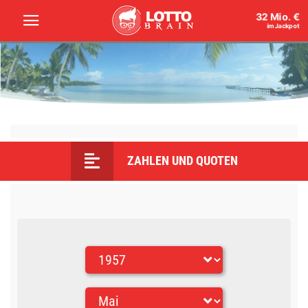
32 Mio. €
im Jackpot
ZAHLEN UND QUOTEN