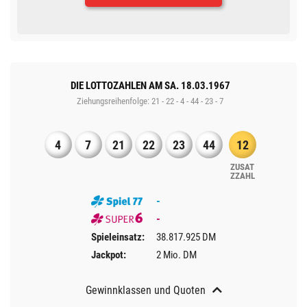
DIE LOTTOZAHLEN AM SA. 18.03.1967
Ziehungsreihenfolge: 21 - 22 - 4 - 44 - 23 - 7
4
7
21
22
23
44
12
ZUSAT
Z​ZAHL
-
-
Spieleinsatz:
38.817.925 DM
Jackpot:
2 Mio. DM
Gewinnklassen und Quoten