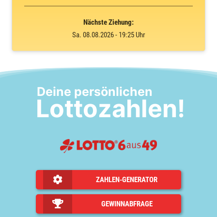
Nächste Ziehung:
Sa. 08.08.2026 - 19:25 Uhr
Deine persönlichen
Lottozahlen!
ZAHLEN-GENERATOR
GEWINNABFRAGE