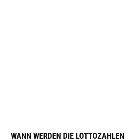
WANN WERDEN DIE LOTTOZAHLEN