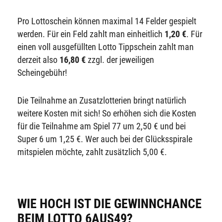
Pro Lottoschein können maximal 14 Felder gespielt
werden. Für ein Feld zahlt man einheitlich
1,20 €
. Für
einen voll ausgefüllten Lotto Tippschein zahlt man
derzeit also
16,80 €
zzgl. der jeweiligen
Scheingebühr!
Die Teilnahme an Zusatzlotterien bringt natürlich
weitere Kosten mit sich! So erhöhen sich die Kosten
für die Teilnahme am Spiel 77 um 2,50 € und bei
Super 6 um 1,25 €. Wer auch bei der Glücksspirale
mitspielen möchte, zahlt zusätzlich 5,00 €.
WIE HOCH IST DIE GEWINNCHANCE
BEIM LOTTO 6AUS49?