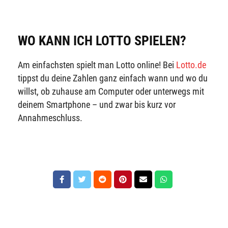
WO KANN ICH LOTTO SPIELEN?
Am einfachsten spielt man Lotto online! Bei
Lotto.de
tippst du deine Zahlen ganz einfach wann und wo du
willst, ob zuhause am Computer oder unterwegs mit
deinem Smartphone – und zwar bis kurz vor
Annahmeschluss.