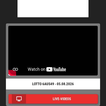
LOTTO 6AUS49 - 05.08.2026
LIVE-VIDEOS