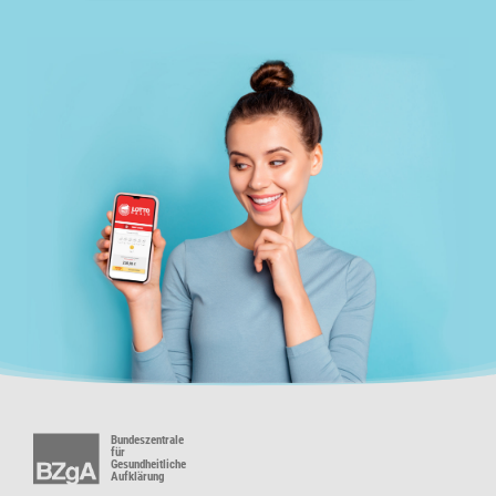
Bundeszentrale
für
Gesundheitliche
Aufklärung