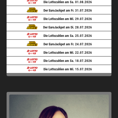
Die Lottozahlen am Sa. 01.08.2026
Der EuroJackpot am Fr. 31.07.2026
Die Lottozahlen am Mi. 29.07.2026
Der EuroJackpot am Di. 28.07.2026
Die Lottozahlen am Sa. 25.07.2026
Der EuroJackpot am Fr. 24.07.2026
Die Lottozahlen am Mi. 22.07.2026
Die Lottozahlen am Sa. 18.07.2026
Die Lottozahlen am Mi. 15.07.2026