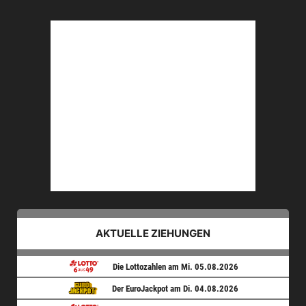
AKTUELLE ZIEHUNGEN
Die Lottozahlen am Mi. 05.08.2026
Der EuroJackpot am Di. 04.08.2026