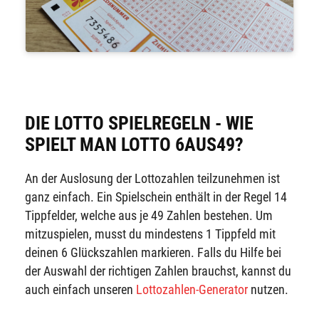
DIE LOTTO SPIELREGELN - WIE
SPIELT MAN LOTTO 6AUS49?
An der Auslosung der Lottozahlen teilzunehmen ist
ganz einfach. Ein Spielschein enthält in der Regel 14
Tippfelder, welche aus je 49 Zahlen bestehen. Um
mitzuspielen, musst du mindestens 1 Tippfeld mit
deinen 6 Glückszahlen markieren. Falls du Hilfe bei
der Auswahl der richtigen Zahlen brauchst, kannst du
auch einfach unseren
Lottozahlen-Generator
nutzen.