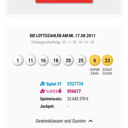
DIE LOTTOZAHLEN AM MI. 17.08.2011
Ziehungsreihenfolge: 25 - 1 - 18 - 16 - 11 - 20
1
11
16
18
20
25
6
23
SUPER​
ZUSAT
ZAHL
Z​ZAHL
5327734
056677
Spieleinsatz:
22.643.370 €
Jackpot:
-
Gewinnklassen und Quoten