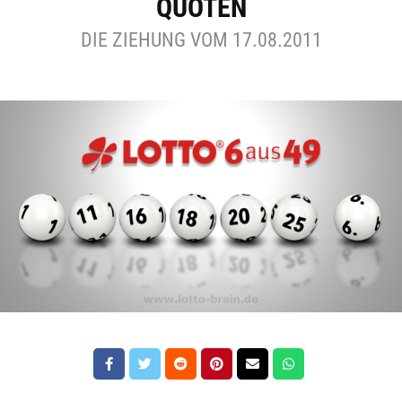
QUOTEN
DIE ZIEHUNG VOM 17.08.2011