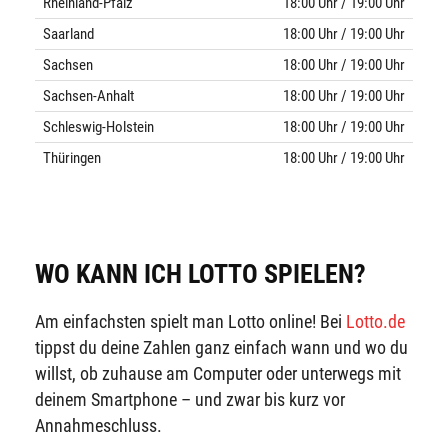
Rheinland-Pfalz
18:00 Uhr / 19:00 Uhr
Saarland
18:00 Uhr / 19:00 Uhr
Sachsen
18:00 Uhr / 19:00 Uhr
Sachsen-Anhalt
18:00 Uhr / 19:00 Uhr
Schleswig-Holstein
18:00 Uhr / 19:00 Uhr
Thüringen
18:00 Uhr / 19:00 Uhr
WO KANN ICH LOTTO SPIELEN?
Am einfachsten spielt man Lotto online! Bei
Lotto.de
tippst du deine Zahlen ganz einfach wann und wo du
willst, ob zuhause am Computer oder unterwegs mit
deinem Smartphone – und zwar bis kurz vor
Annahmeschluss.