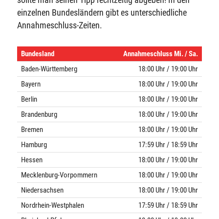
einzelnen Bundesländern gibt es unterschiedliche
Annahmeschluss-Zeiten.
Bundesland
Annahmeschluss Mi. / Sa.
Baden-Württemberg
18:00 Uhr / 19:00 Uhr
Bayern
18:00 Uhr / 19:00 Uhr
Berlin
18:00 Uhr / 19:00 Uhr
Brandenburg
18:00 Uhr / 19:00 Uhr
Bremen
18:00 Uhr / 19:00 Uhr
Hamburg
17:59 Uhr / 18:59 Uhr
Hessen
18:00 Uhr / 19:00 Uhr
Mecklenburg-Vorpommern
18:00 Uhr / 19:00 Uhr
Niedersachsen
18:00 Uhr / 19:00 Uhr
Nordrhein-Westphalen
17:59 Uhr / 18:59 Uhr