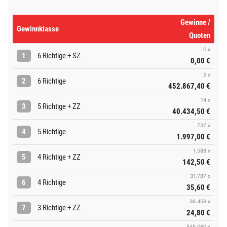
Gewinne /
Gewinnklasse
Quoten
0 x
1
6 Richtige + SZ
0,00 €
2 x
2
6 Richtige
452.867,40 €
14 x
3
5 Richtige + ZZ
40.434,50 €
737 x
4
5 Richtige
1.997,00 €
1.588 x
5
4 Richtige + ZZ
142,50 €
31.787 x
6
4 Richtige
35,60 €
36.459 x
7
3 Richtige + ZZ
24,80 €
545.080 x