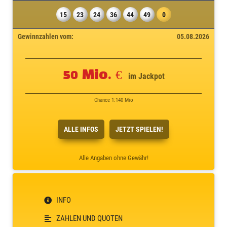
15
23
24
36
44
49
0
Gewinnzahlen vom:
05.08.2026
50 Mio. €
im Jackpot
Chance 1:140 Mio
ALLE INFOS
JETZT SPIELEN!
Alle Angaben ohne Gewähr!
INFO
ZAHLEN UND QUOTEN