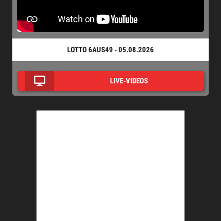
LOTTO 6AUS49 - 05.08.2026
LIVE-VIDEOS