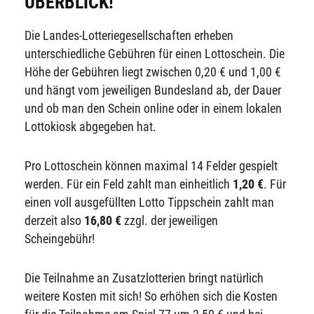
ÜBERBLICK!
Die Landes-Lotteriegesellschaften erheben
unterschiedliche Gebühren für einen Lottoschein. Die
Höhe der Gebühren liegt zwischen 0,20 € und 1,00 €
und hängt vom jeweiligen Bundesland ab, der Dauer
und ob man den Schein online oder in einem lokalen
Lottokiosk abgegeben hat.
Pro Lottoschein können maximal 14 Felder gespielt
werden. Für ein Feld zahlt man einheitlich
1,20 €
. Für
einen voll ausgefüllten Lotto Tippschein zahlt man
derzeit also
16,80 €
zzgl. der jeweiligen
Scheingebühr!
Die Teilnahme an Zusatzlotterien bringt natürlich
weitere Kosten mit sich! So erhöhen sich die Kosten