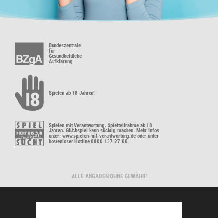
Bundeszentrale
für
Gesundheitliche
Aufklärung
Spielen ab 18 Jahren!
Spielen mit Verantwortung. Spielteilnahme ab 18
Jahren. Glückspiel kann süchtig machen. Mehr Infos
unter: www.spielen-mit-verantwortung.de oder unter
kostenloser Hotline 0800 137 27 00.
ALLE ANGABEN OHNE GEWÄHR!