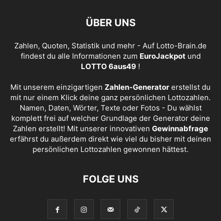
ÜBER UNS
Zahlen, Quoten, Statistik und mehr - Auf Lotto-Brain.de
findest du alle Informationen zum
EuroJackpot
und
LOTTO 6aus49
!
Mit unserem einzigartigen
Zahlen-Generator
erstellst du
mit nur einem Klick deine ganz persönlichen Lottozahlen.
Namen, Daten, Wörter, Texte oder Fotos - Du wählst
komplett frei auf welcher Grundlage der Generator deine
Zahlen erstellt! Mit unserer innovativen
Gewinnabfrage
erfährst du außerdem direkt wie viel du bisher mit deinen
persönlichen Lottozahlen gewonnen hättest.
FOLGE UNS