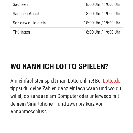
Sachsen
18:00 Uhr / 19:00 Uhr
Sachsen-Anhalt
18:00 Uhr / 19:00 Uhr
Schleswig-Holstein
18:00 Uhr / 19:00 Uhr
Thüringen
18:00 Uhr / 19:00 Uhr
WO KANN ICH LOTTO SPIELEN?
Am einfachsten spielt man Lotto online! Bei
Lotto.de
tippst du deine Zahlen ganz einfach wann und wo du
willst, ob zuhause am Computer oder unterwegs mit
deinem Smartphone – und zwar bis kurz vor
Annahmeschluss.