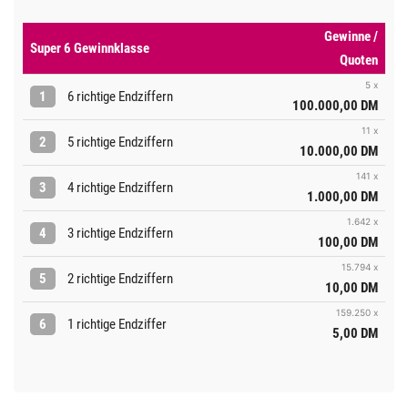
Gewinne /
Super 6 Gewinnklasse
Quoten
5 x
1
6 richtige Endziffern
100.000,00 DM
11 x
2
5 richtige Endziffern
10.000,00 DM
141 x
3
4 richtige Endziffern
1.000,00 DM
1.642 x
4
3 richtige Endziffern
100,00 DM
15.794 x
5
2 richtige Endziffern
10,00 DM
159.250 x
6
1 richtige Endziffer
5,00 DM