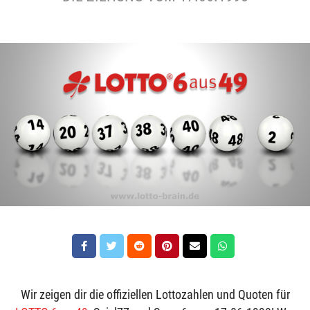
Wir zeigen dir die offiziellen Lottozahlen und Quoten für