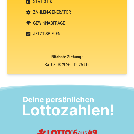
STATISTIK
ZAHLEN-GENERATOR
GEWINNABFRAGE
JETZT SPIELEN!
Nächste Ziehung:
Sa. 08.08.2026 - 19:25 Uhr
Deine persönlichen
Lottozahlen!