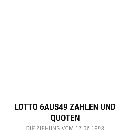
LOTTO 6AUS49 ZAHLEN UND
QUOTEN
DIE ZIEHUNG VOM 17.06.1998