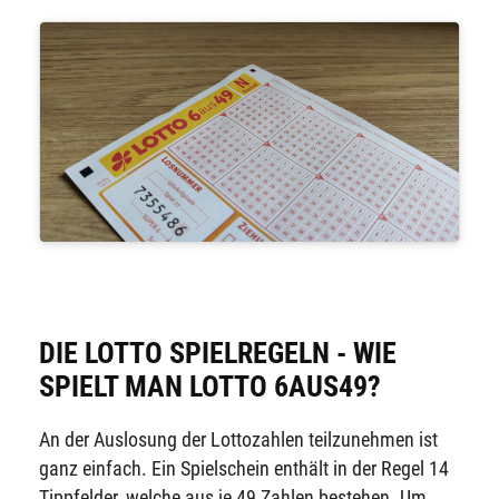
DIE LOTTO SPIELREGELN - WIE
SPIELT MAN LOTTO 6AUS49?
An der Auslosung der Lottozahlen teilzunehmen ist
ganz einfach. Ein Spielschein enthält in der Regel 14
Tippfelder, welche aus je 49 Zahlen bestehen. Um