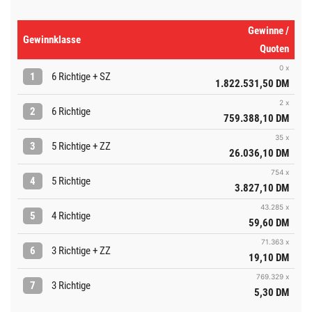
Gewinne /
Gewinnklasse
Quoten
0 x
1
6 Richtige + SZ
1.822.531,50 DM
2 x
2
6 Richtige
759.388,10 DM
35 x
3
5 Richtige + ZZ
26.036,10 DM
754 x
4
5 Richtige
3.827,10 DM
43.285 x
5
4 Richtige
59,60 DM
71.363 x
6
3 Richtige + ZZ
19,10 DM
769.329 x
7
3 Richtige
5,30 DM