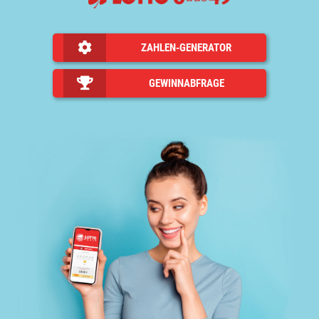
ZAHLEN-GENERATOR
GEWINNABFRAGE