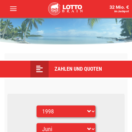
32 Mio. €
im Jackpot
ZAHLEN UND QUOTEN