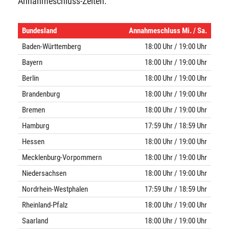
Annahmeschluss-Zeiten.
Bundesland
Annahmeschluss Mi. / Sa.
Baden-Württemberg
18:00 Uhr / 19:00 Uhr
Bayern
18:00 Uhr / 19:00 Uhr
Berlin
18:00 Uhr / 19:00 Uhr
Brandenburg
18:00 Uhr / 19:00 Uhr
Bremen
18:00 Uhr / 19:00 Uhr
Hamburg
17:59 Uhr / 18:59 Uhr
Hessen
18:00 Uhr / 19:00 Uhr
Mecklenburg-Vorpommern
18:00 Uhr / 19:00 Uhr
Niedersachsen
18:00 Uhr / 19:00 Uhr
Nordrhein-Westphalen
17:59 Uhr / 18:59 Uhr
Rheinland-Pfalz
18:00 Uhr / 19:00 Uhr
Saarland
18:00 Uhr / 19:00 Uhr