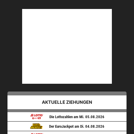
AKTUELLE ZIEHUNGEN
Die Lottozahlen am Mi. 05.08.2026
Der EuroJackpot am Di. 04.08.2026