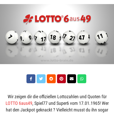
Wir zeigen dir die offiziellen Lottozahlen und Quoten für
LOTTO 6aus49
, Spiel77 und Super6 vom 17.01.1965! Wer
hat den Jackpot geknackt ? Vielleicht musst du ihn sogar