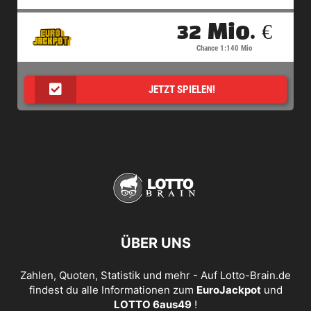
32 Mio. €
Chance 1:140 Mio
JETZT SPIELEN!
ÜBER UNS
Zahlen, Quoten, Statistik und mehr - Auf Lotto-Brain.de
findest du alle Informationen zum
EuroJackpot
und
LOTTO 6aus49
!