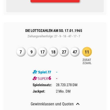
DIE LOTTOZAHLEN AM SO. 17.01.1965
Ziehungsreihenfolge: 27 - 9 - 18 - 47 - 17 - 7
7
9
17
18
27
47
11
ZUSAT
Z​ZAHL
-
-
Spieleinsatz:
28.720.278 DM
Jackpot:
2 Mio. DM
Gewinnklassen und Quoten