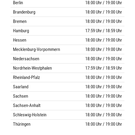
Berlin
18:00 Uhr / 19:00 Uhr
Brandenburg
18:00 Uhr / 19:00 Uhr
Bremen
18:00 Uhr / 19:00 Uhr
Hamburg
17:59 Uhr / 18:59 Uhr
Hessen
18:00 Uhr / 19:00 Uhr
Mecklenburg-Vorpommern
18:00 Uhr / 19:00 Uhr
Niedersachsen
18:00 Uhr / 19:00 Uhr
Nordrhein-Westphalen
17:59 Uhr / 18:59 Uhr
Rheinland-Pfalz
18:00 Uhr / 19:00 Uhr
Saarland
18:00 Uhr / 19:00 Uhr
Sachsen
18:00 Uhr / 19:00 Uhr
Sachsen-Anhalt
18:00 Uhr / 19:00 Uhr
Schleswig-Holstein
18:00 Uhr / 19:00 Uhr
Thüringen
18:00 Uhr / 19:00 Uhr