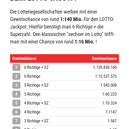
Die Lotteriegesellschaften werben mit einer
Gewinnchance von rund
1:140 Mio.
für den LOTTO-
Jackpot. Hierfür benötigt man 6 Richtige + die
Superzahl. Den klassischen "sechser im Lotto" trifft
man mit einer Chance von rund
1:16 Mio.
!
Gewinnklasse
Gewinnchance
1
6 Richtige + SZ
1:139.838.160
2
6 Richtige
1:15.537.573
3
5 Richtige + SZ
1:542.008
4
5 Richtige
1:60.223
5
4 Richtige + SZ
1:10.324
6
4 Richtige
1:1147
7
3 Richtige + SZ
1:567