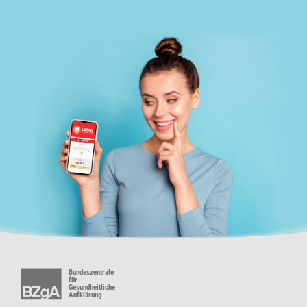
Bundeszentrale
für
Gesundheitliche
Aufklärung