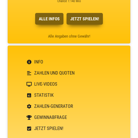
Chance 1:140 Mio
ALLE INFOS
JETZT SPIELEN!
Alle Angaben ohne Gewähr!
INFO
ZAHLEN UND QUOTEN
LIVE-VIDEOS
STATISTIK
ZAHLEN-GENERATOR
GEWINNABFRAGE
JETZT SPIELEN!