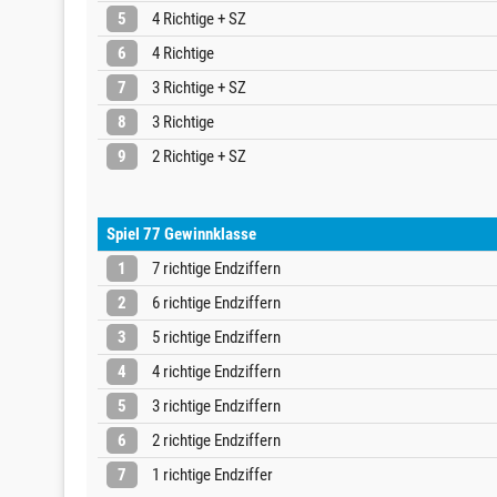
5
4 Richtige + SZ
6
4 Richtige
7
3 Richtige + SZ
8
3 Richtige
9
2 Richtige + SZ
Spiel 77 Gewinnklasse
1
7 richtige Endziffern
2
6 richtige Endziffern
3
5 richtige Endziffern
4
4 richtige Endziffern
5
3 richtige Endziffern
6
2 richtige Endziffern
7
1 richtige Endziffer