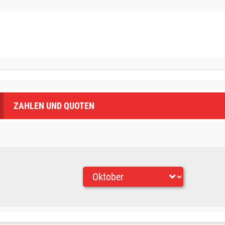
ZAHLEN UND QUOTEN