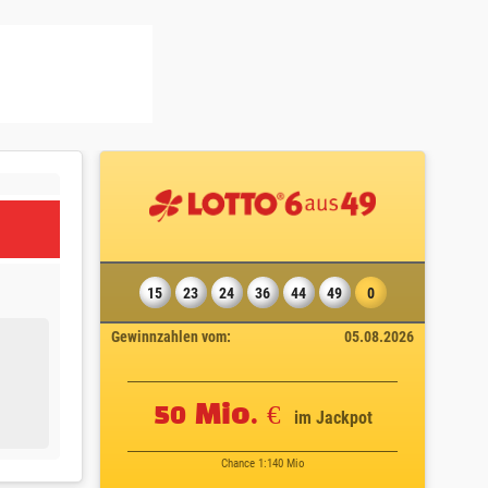
15
23
24
36
44
49
0
Gewinnzahlen vom:
05.08.2026
50 Mio. €
im Jackpot
Chance 1:140 Mio