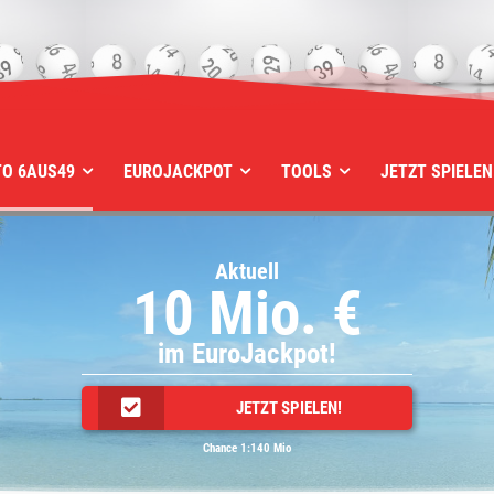
TO 6AUS49
EUROJACKPOT
TOOLS
JETZT SPIELEN
Aktuell
10 Mio. €
im EuroJackpot!
JETZT SPIELEN!
Chance 1:140 Mio