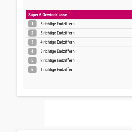
Super 6 Gewinnklasse
1
6 richtige Endziffern
2
5 richtige Endziffern
3
4 richtige Endziffern
4
3 richtige Endziffern
5
2 richtige Endziffern
6
1 richtige Endziffer