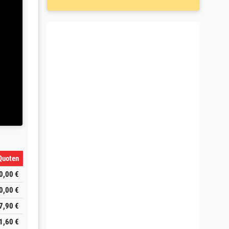
Quoten
0,00 €
0,00 €
7,90 €
1,60 €