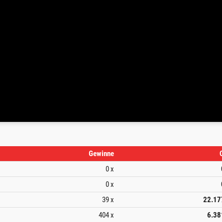
Gewinne
0 x
0 x
39 x
22.17
404 x
6.38