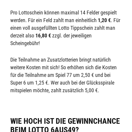
Pro Lottoschein können maximal 14 Felder gespielt
werden. Für ein Feld zahlt man einheitlich
1,20 €
. Für
einen voll ausgefüllten Lotto Tippschein zahlt man
derzeit also
16,80 €
zzgl. der jeweiligen
Scheingebühr!
Die Teilnahme an Zusatzlotterien bringt natürlich
weitere Kosten mit sich! So erhöhen sich die Kosten
für die Teilnahme am Spiel 77 um 2,50 € und bei
Super 6 um 1,25 €. Wer auch bei der Glücksspirale
mitspielen möchte, zahlt zusätzlich 5,00 €.
WIE HOCH IST DIE GEWINNCHANCE
BEIM LOTTO 6AUS49?