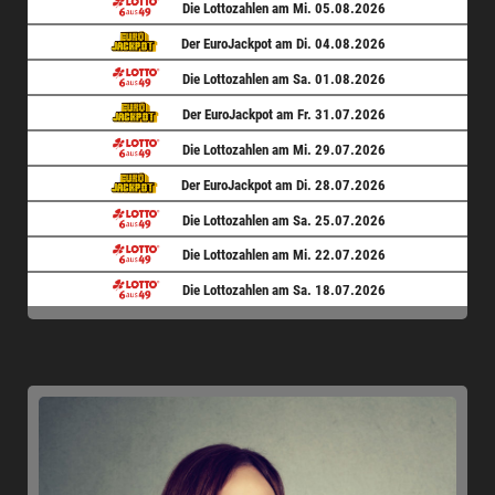
Die Lottozahlen am Mi. 05.08.2026
Der EuroJackpot am Di. 04.08.2026
Die Lottozahlen am Sa. 01.08.2026
Der EuroJackpot am Fr. 31.07.2026
Die Lottozahlen am Mi. 29.07.2026
Der EuroJackpot am Di. 28.07.2026
Die Lottozahlen am Sa. 25.07.2026
Die Lottozahlen am Mi. 22.07.2026
Die Lottozahlen am Sa. 18.07.2026