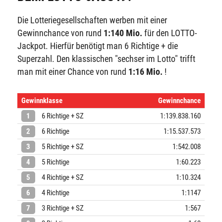
Die Lotteriegesellschaften werben mit einer
Gewinnchance von rund
1:140 Mio.
für den LOTTO-
Jackpot. Hierfür benötigt man 6 Richtige + die
Superzahl. Den klassischen "sechser im Lotto" trifft
man mit einer Chance von rund
1:16 Mio.
!
Gewinnklasse
Gewinnchance
1
6 Richtige + SZ
1:139.838.160
2
6 Richtige
1:15.537.573
3
5 Richtige + SZ
1:542.008
4
5 Richtige
1:60.223
5
4 Richtige + SZ
1:10.324
6
4 Richtige
1:1147
7
3 Richtige + SZ
1:567