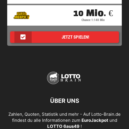
10 Mio. €
Chance 1:140 Mio
JETZT SPIELEN!
ÜBER UNS
Zahlen, Quoten, Statistik und mehr - Auf Lotto-Brain.de
findest du alle Informationen zum
EuroJackpot
und
LOTTO 6aus49
!