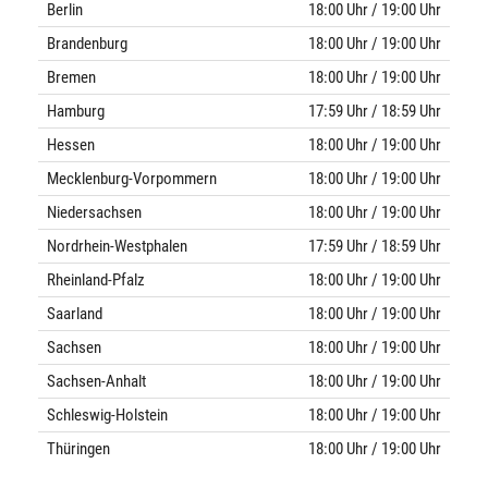
Berlin
18:00 Uhr / 19:00 Uhr
Brandenburg
18:00 Uhr / 19:00 Uhr
Bremen
18:00 Uhr / 19:00 Uhr
Hamburg
17:59 Uhr / 18:59 Uhr
Hessen
18:00 Uhr / 19:00 Uhr
Mecklenburg-Vorpommern
18:00 Uhr / 19:00 Uhr
Niedersachsen
18:00 Uhr / 19:00 Uhr
Nordrhein-Westphalen
17:59 Uhr / 18:59 Uhr
Rheinland-Pfalz
18:00 Uhr / 19:00 Uhr
Saarland
18:00 Uhr / 19:00 Uhr
Sachsen
18:00 Uhr / 19:00 Uhr
Sachsen-Anhalt
18:00 Uhr / 19:00 Uhr
Schleswig-Holstein
18:00 Uhr / 19:00 Uhr
Thüringen
18:00 Uhr / 19:00 Uhr