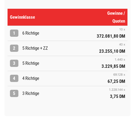
Gewinne /
Gewinnklasse
Quoten
10 x
1
6 Richtige
372.081,80 DM
40 x
2
5 Richtige + ZZ
23.255,10 DM
1.440 x
3
5 Richtige
3.229,85 DM
69.128 x
4
4 Richtige
67,25 DM
1.228.144 x
5
3 Richtige
3,75 DM