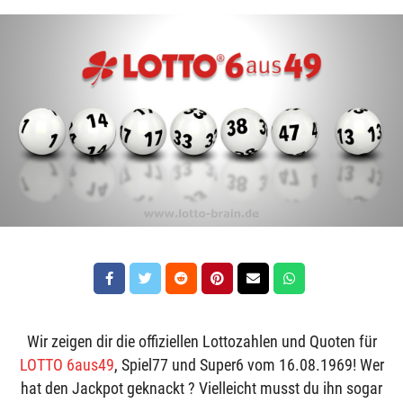
Wir zeigen dir die offiziellen Lottozahlen und Quoten für
LOTTO 6aus49
, Spiel77 und Super6 vom 16.08.1969! Wer
hat den Jackpot geknackt ? Vielleicht musst du ihn sogar