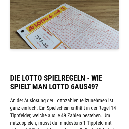
DIE LOTTO SPIELREGELN - WIE
SPIELT MAN LOTTO 6AUS49?
An der Auslosung der Lottozahlen teilzunehmen ist
ganz einfach. Ein Spielschein enthält in der Regel 14
Tippfelder, welche aus je 49 Zahlen bestehen. Um
mitzuspielen, musst du mindestens 1 Tippfeld mit