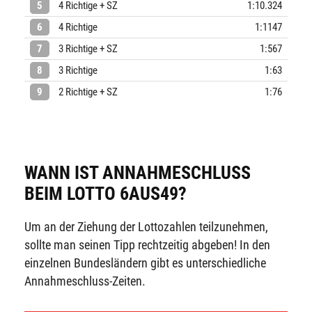
5
4 Richtige + SZ
1:10.324
6
4 Richtige
1:1147
7
3 Richtige + SZ
1:567
8
3 Richtige
1:63
9
2 Richtige + SZ
1:76
WANN IST ANNAHMESCHLUSS
BEIM LOTTO 6AUS49?
Um an der Ziehung der Lottozahlen teilzunehmen,
sollte man seinen Tipp rechtzeitig abgeben! In den
einzelnen Bundesländern gibt es unterschiedliche
Annahmeschluss-Zeiten.