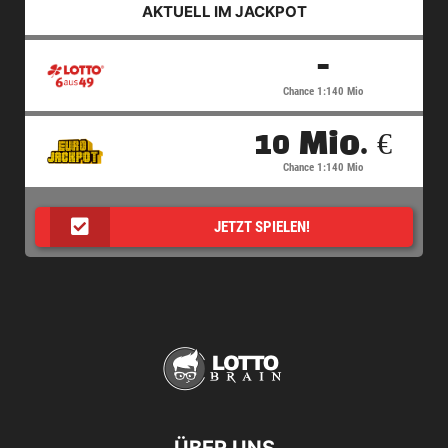
AKTUELL IM JACKPOT
-
Chance 1:140 Mio
10 Mio. €
Chance 1:140 Mio
JETZT SPIELEN!