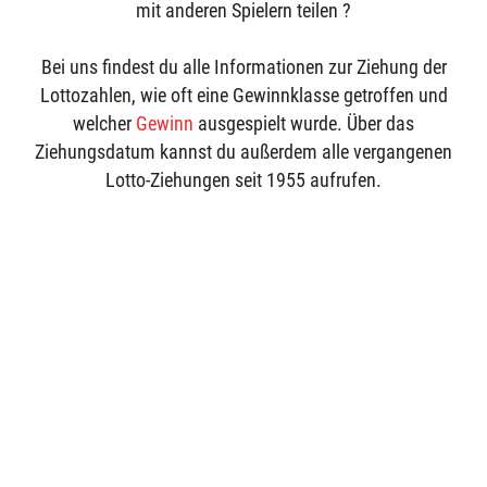
mit anderen Spielern teilen ?
Bei uns findest du alle Informationen zur Ziehung der
Lottozahlen, wie oft eine Gewinnklasse getroffen und
welcher
Gewinn
ausgespielt wurde. Über das
Ziehungsdatum kannst du außerdem alle vergangenen
Lotto-Ziehungen seit 1955 aufrufen.