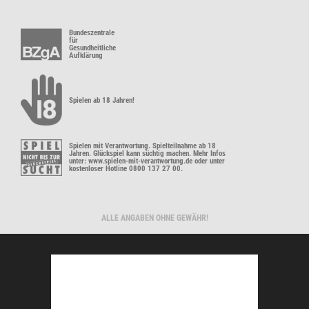
Bundeszentrale
für
Gesundheitliche
Aufklärung
Spielen ab 18 Jahren!
Spielen mit Verantwortung. Spielteilnahme ab 18
Jahren. Glückspiel kann süchtig machen. Mehr Infos
unter: www.spielen-mit-verantwortung.de oder unter
kostenloser Hotline 0800 137 27 00.
ALLE ANGABEN OHNE GEWÄHR!