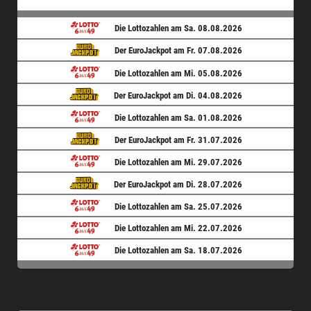
Die Lottozahlen am Sa. 08.08.2026
Der EuroJackpot am Fr. 07.08.2026
Die Lottozahlen am Mi. 05.08.2026
Der EuroJackpot am Di. 04.08.2026
Die Lottozahlen am Sa. 01.08.2026
Der EuroJackpot am Fr. 31.07.2026
Die Lottozahlen am Mi. 29.07.2026
Der EuroJackpot am Di. 28.07.2026
Die Lottozahlen am Sa. 25.07.2026
Die Lottozahlen am Mi. 22.07.2026
Die Lottozahlen am Sa. 18.07.2026