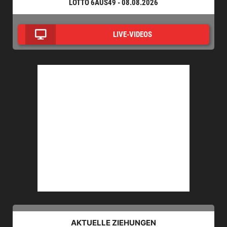
LOTTO 6AUS49 - 08.08.2026
LIVE-VIDEOS
AKTUELLE ZIEHUNGEN