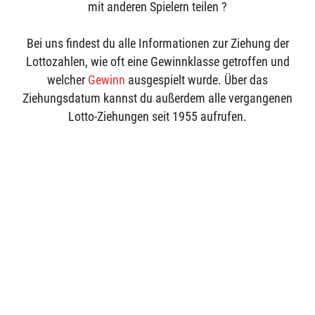
mit anderen Spielern teilen ?
Bei uns findest du alle Informationen zur Ziehung der
Lottozahlen, wie oft eine Gewinnklasse getroffen und
welcher
Gewinn
ausgespielt wurde. Über das
Ziehungsdatum kannst du außerdem alle vergangenen
Lotto-Ziehungen seit 1955 aufrufen.