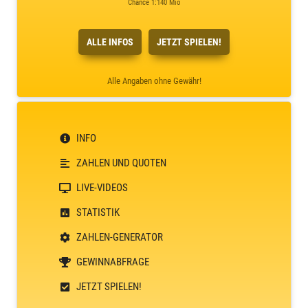
Chance 1:140 Mio
ALLE INFOS
JETZT SPIELEN!
Alle Angaben ohne Gewähr!
INFO
ZAHLEN UND QUOTEN
LIVE-VIDEOS
STATISTIK
ZAHLEN-GENERATOR
GEWINNABFRAGE
JETZT SPIELEN!