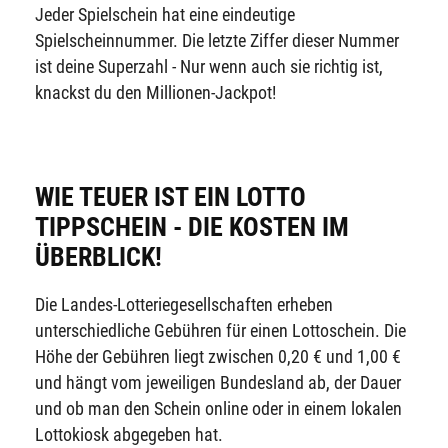
Jeder Spielschein hat eine eindeutige
Spielscheinnummer. Die letzte Ziffer dieser Nummer
ist deine Superzahl - Nur wenn auch sie richtig ist,
knackst du den Millionen-Jackpot!
WIE TEUER IST EIN LOTTO
TIPPSCHEIN - DIE KOSTEN IM
ÜBERBLICK!
Die Landes-Lotteriegesellschaften erheben
unterschiedliche Gebühren für einen Lottoschein. Die
Höhe der Gebühren liegt zwischen 0,20 € und 1,00 €
und hängt vom jeweiligen Bundesland ab, der Dauer
und ob man den Schein online oder in einem lokalen
Lottokiosk abgegeben hat.