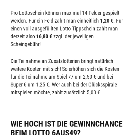
Pro Lottoschein können maximal 14 Felder gespielt
werden. Für ein Feld zahlt man einheitlich
1,20 €
. Für
einen voll ausgefüllten Lotto Tippschein zahlt man
derzeit also
16,80 €
zzgl. der jeweiligen
Scheingebühr!
Die Teilnahme an Zusatzlotterien bringt natürlich
weitere Kosten mit sich! So erhöhen sich die Kosten
für die Teilnahme am Spiel 77 um 2,50 € und bei
Super 6 um 1,25 €. Wer auch bei der Glücksspirale
mitspielen möchte, zahlt zusätzlich 5,00 €.
WIE HOCH IST DIE GEWINNCHANCE
BEIM LOTTO 6AUS49?