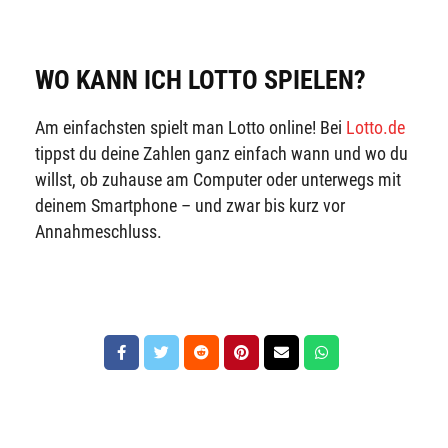
WO KANN ICH LOTTO SPIELEN?
Am einfachsten spielt man Lotto online! Bei
Lotto.de
tippst du deine Zahlen ganz einfach wann und wo du
willst, ob zuhause am Computer oder unterwegs mit
deinem Smartphone – und zwar bis kurz vor
Annahmeschluss.