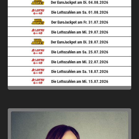
Der EuroJackpot am Di. 04.08.2026
Die Lottozahlen am Sa. 01.08.2026
Der EuroJackpot am Fr. 31.07.2026
Die Lottozahlen am Mi. 29.07.2026
Der EuroJackpot am Di. 28.07.2026
Die Lottozahlen am Sa. 25.07.2026
Die Lottozahlen am Mi. 22.07.2026
Die Lottozahlen am Sa. 18.07.2026
Die Lottozahlen am Mi. 15.07.2026