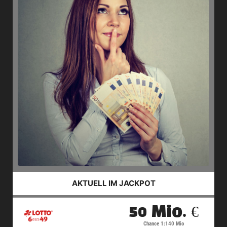
AKTUELL IM JACKPOT
50 Mio. €
Chance 1:140 Mio