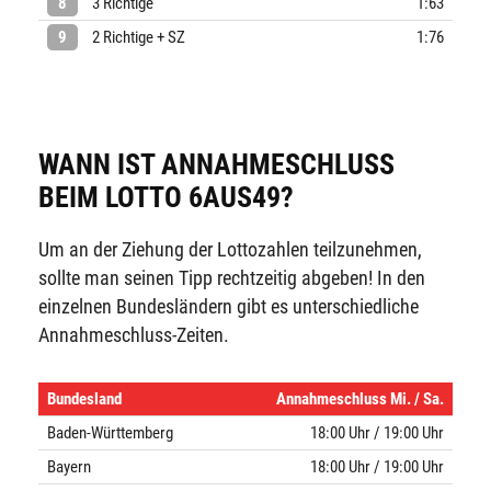
8
3 Richtige
1:63
9
2 Richtige + SZ
1:76
WANN IST ANNAHMESCHLUSS
BEIM LOTTO 6AUS49?
Um an der Ziehung der Lottozahlen teilzunehmen,
sollte man seinen Tipp rechtzeitig abgeben! In den
einzelnen Bundesländern gibt es unterschiedliche
Annahmeschluss-Zeiten.
Bundesland
Annahmeschluss Mi. / Sa.
Baden-Württemberg
18:00 Uhr / 19:00 Uhr
Bayern
18:00 Uhr / 19:00 Uhr