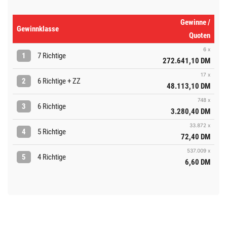
Gewinne /
Gewinnklasse
Quoten
6 x
1
7 Richtige
272.641,10 DM
17 x
2
6 Richtige + ZZ
48.113,10 DM
748 x
3
6 Richtige
3.280,40 DM
33.872 x
4
5 Richtige
72,40 DM
537.009 x
5
4 Richtige
6,60 DM