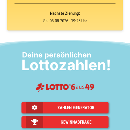
Nächste Ziehung:
Sa. 08.08.2026 - 19:25 Uhr
Deine persönlichen
Lottozahlen!
ZAHLEN-GENERATOR
GEWINNABFRAGE