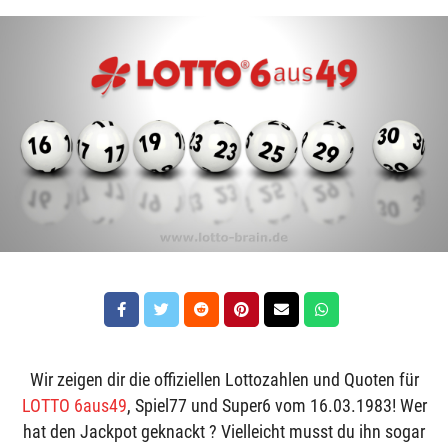
Wir zeigen dir die offiziellen Lottozahlen und Quoten für
LOTTO 6aus49
, Spiel77 und Super6 vom 16.03.1983! Wer
hat den Jackpot geknackt ? Vielleicht musst du ihn sogar