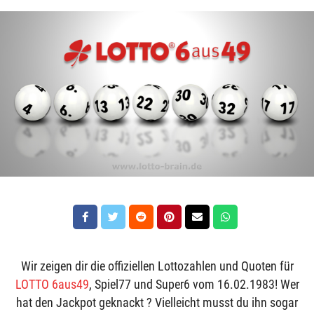
Wir zeigen dir die offiziellen Lottozahlen und Quoten für
LOTTO 6aus49
, Spiel77 und Super6 vom 16.02.1983! Wer
hat den Jackpot geknackt ? Vielleicht musst du ihn sogar