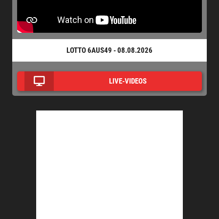
LOTTO 6AUS49 - 08.08.2026
LIVE-VIDEOS