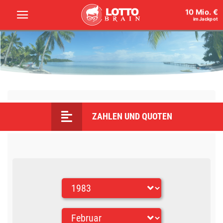
10 Mio. €
im Jackpot
ZAHLEN UND QUOTEN