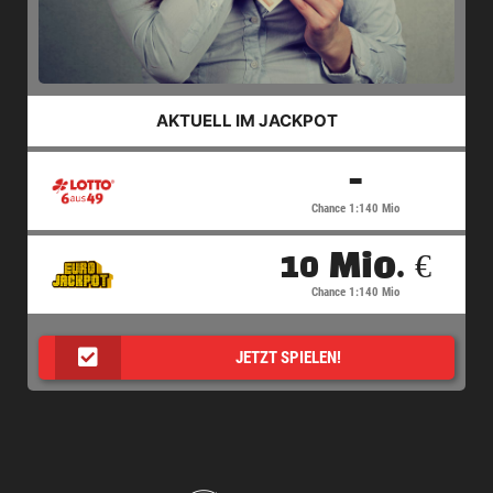
AKTUELL IM JACKPOT
-
Chance 1:140 Mio
10 Mio. €
Chance 1:140 Mio
JETZT SPIELEN!