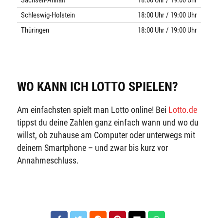
Sachsen-Anhalt
18:00 Uhr / 19:00 Uhr
Schleswig-Holstein
18:00 Uhr / 19:00 Uhr
Thüringen
18:00 Uhr / 19:00 Uhr
WO KANN ICH LOTTO SPIELEN?
Am einfachsten spielt man Lotto online! Bei
Lotto.de
tippst du deine Zahlen ganz einfach wann und wo du
willst, ob zuhause am Computer oder unterwegs mit
deinem Smartphone – und zwar bis kurz vor
Annahmeschluss.