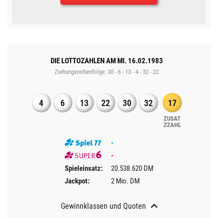
DIE LOTTOZAHLEN AM MI. 16.02.1983
Ziehungsreihenfolge: 30 - 6 - 13 - 4 - 32 - 22
4
6
13
22
30
32
17
ZUSAT
Z​ZAHL
-
-
Spieleinsatz:
20.538.620 DM
Jackpot:
2 Mio. DM
Gewinnklassen und Quoten