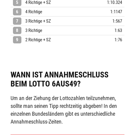
5
4 Richtige + SZ
1:10.324
6
4 Richtige
1:1147
7
3 Richtige + SZ
1:567
8
3 Richtige
1:63
9
2 Richtige + SZ
1:76
WANN IST ANNAHMESCHLUSS
BEIM LOTTO 6AUS49?
Um an der Ziehung der Lottozahlen teilzunehmen,
sollte man seinen Tipp rechtzeitig abgeben! In den
einzelnen Bundesländern gibt es unterschiedliche
Annahmeschluss-Zeiten.