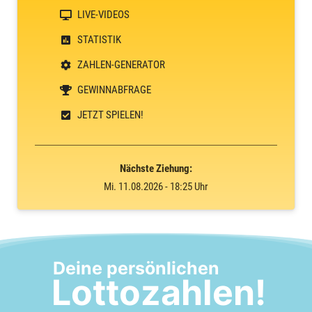
LIVE-VIDEOS
STATISTIK
ZAHLEN-GENERATOR
GEWINNABFRAGE
JETZT SPIELEN!
Nächste Ziehung:
Mi. 11.08.2026 - 18:25 Uhr
Deine persönlichen
Lottozahlen!