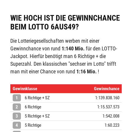
WIE HOCH IST DIE GEWINNCHANCE
BEIM LOTTO 6AUS49?
Die Lotteriegesellschaften werben mit einer
Gewinnchance von rund
1:140 Mio.
für den LOTTO-
Jackpot. Hierfür benötigt man 6 Richtige + die
Superzahl. Den klassischen "sechser im Lotto" trifft
man mit einer Chance von rund
1:16 Mio.
!
Gewinnklasse
Gewinnchance
1
6 Richtige + SZ
1:139.838.160
2
6 Richtige
1:15.537.573
3
5 Richtige + SZ
1:542.008
4
5 Richtige
1:60.223