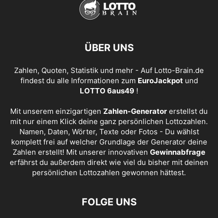
ÜBER UNS
Zahlen, Quoten, Statistik und mehr - Auf Lotto-Brain.de
findest du alle Informationen zum
EuroJackpot
und
LOTTO 6aus49
!
Mit unserem einzigartigen
Zahlen-Generator
erstellst du
mit nur einem Klick deine ganz persönlichen Lottozahlen.
Namen, Daten, Wörter, Texte oder Fotos - Du wählst
komplett frei auf welcher Grundlage der Generator deine
Zahlen erstellt! Mit unserer innovativen
Gewinnabfrage
erfährst du außerdem direkt wie viel du bisher mit deinen
persönlichen Lottozahlen gewonnen hättest.
FOLGE UNS