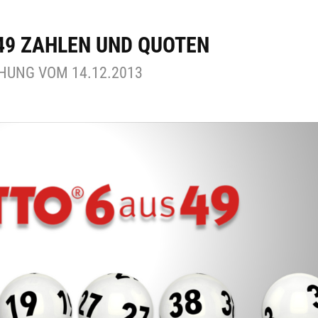
49 ZAHLEN UND QUOTEN
EHUNG VOM 14.12.2013