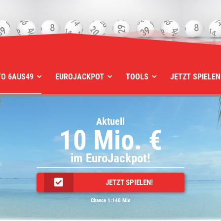
TO 6AUS49
EUROJACKPOT
TOOLS
JETZT SPIELEN
Aktuell
10 Mio. €
im EuroJackpot!
JETZT SPIELEN!
Chance 1:140 Mio