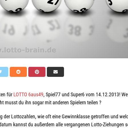
ten für
LOTTO 6aus49
, Spiel77 und Super6 vom 14.12.2013! We
ht musst du ihn sogar mit anderen Spielern teilen ?
ng der Lottozahlen, wie oft eine Gewinnklasse getroffen und wel
datum kannst du außerdem alle vergangenen Lotto-Ziehungen se