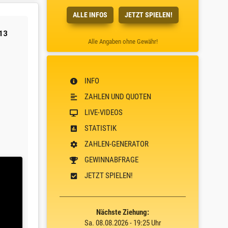
ALLE INFOS
JETZT SPIELEN!
13
Alle Angaben ohne Gewähr!
INFO
ZAHLEN UND QUOTEN
LIVE-VIDEOS
STATISTIK
ZAHLEN-GENERATOR
GEWINNABFRAGE
JETZT SPIELEN!
Nächste Ziehung:
Sa. 08.08.2026 - 19:25 Uhr