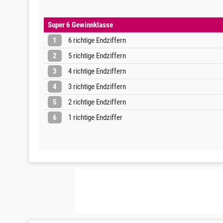
Super 6 Gewinnklasse
1
6 richtige Endziffern
2
5 richtige Endziffern
3
4 richtige Endziffern
4
3 richtige Endziffern
5
2 richtige Endziffern
6
1 richtige Endziffer