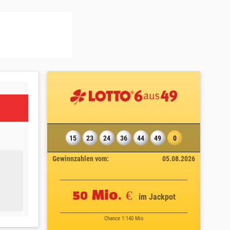
15
23
24
36
44
49
0
Gewinnzahlen vom:
05.08.2026
50 Mio. €
im Jackpot
Chance 1:140 Mio