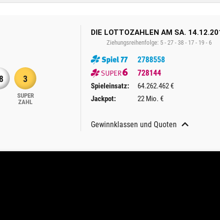
DIE LOTTOZAHLEN AM SA. 14.12.20
Ziehungsreihenfolge: 5 - 27 - 38 - 17 - 19 - 6
2788558
728144
8
3
Spieleinsatz:
64.262.462 €
SUPER​
Jackpot:
22 Mio. €
ZAHL
Gewinnklassen und Quoten