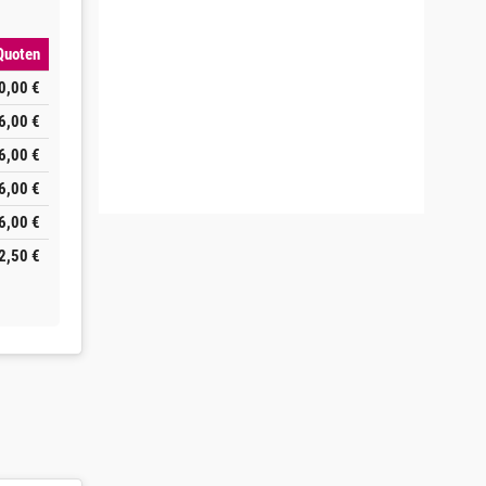
Quoten
0,00 €
6,00 €
6,00 €
6,00 €
6,00 €
2,50 €