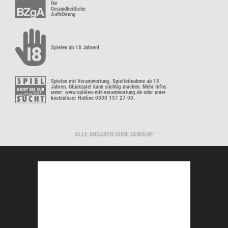
für
Gesundheitliche
Aufklärung
Spielen ab 18 Jahren!
Spielen mit Verantwortung. Spielteilnahme ab 18
Jahren. Glückspiel kann süchtig machen. Mehr Infos
unter: www.spielen-mit-verantwortung.de oder unter
kostenloser Hotline 0800 137 27 00.
ALLE ANGABEN OHNE GEWÄHR!