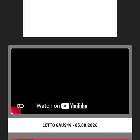
LOTTO 6AUS49 - 05.08.2026