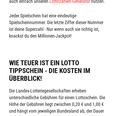
auch einfach unseren
Lottozahlen-Generator
nutzen.
Jeder Spielschein hat eine eindeutige
Spielscheinnummer. Die letzte Ziffer dieser Nummer
ist deine Superzahl - Nur wenn auch sie richtig ist,
knackst du den Millionen-Jackpot!
WIE TEUER IST EIN LOTTO
TIPPSCHEIN - DIE KOSTEN IM
ÜBERBLICK!
Die Landes-Lotteriegesellschaften erheben
unterschiedliche Gebühren für einen Lottoschein. Die
Höhe der Gebühren liegt zwischen 0,20 € und 1,00 €
und hängt vom jeweiligen Bundesland ab, der Dauer