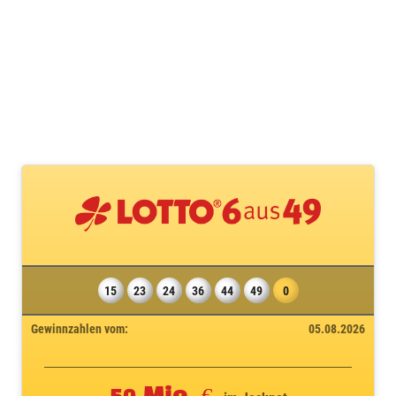
15
23
24
36
44
49
0
Gewinnzahlen vom:
05.08.2026