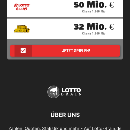
50 Mio. €
Chance 1:140 Mio
32 Mio. €
Chance 1:140 Mio
JETZT SPIELEN!
ÜBER UNS
Zahlen, Quoten, Statistik und mehr - Auf Lotto-Brain.de