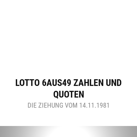
LOTTO 6AUS49 ZAHLEN UND
QUOTEN
DIE ZIEHUNG VOM 14.11.1981