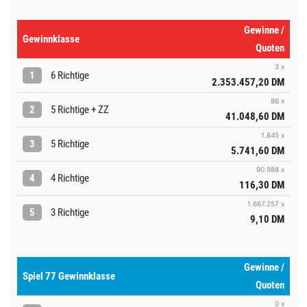
Gewinne /
Gewinnklasse
Quoten
3 x
1
6 Richtige
2.353.457,20 DM
86 x
2
5 Richtige + ZZ
41.048,60 DM
1.845 x
3
5 Richtige
5.741,60 DM
90.988 x
4
4 Richtige
116,30 DM
1.667.257 x
5
3 Richtige
9,10 DM
Gewinne /
Spiel 77 Gewinnklasse
Quoten
0 x