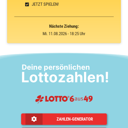
JETZT SPIELEN!
Nächste Ziehung:
Mi. 11.08.2026 - 18:25 Uhr
Deine persönlichen
Lottozahlen!
ZAHLEN-GENERATOR