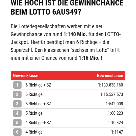
WIE HOCH IST DIE GEWINNCHANCE
BEIM LOTTO 6AUS49?
Die Lotteriegesellschaften werben mit einer
Gewinnchance von rund
1:140 Mio.
für den LOTTO-
Jackpot. Hierfür benötigt man 6 Richtige + die
Superzahl. Den klassischen "sechser im Lotto" trifft
man mit einer Chance von rund
1:16 Mio.
!
Gewinnklasse
Gewinnchance
1
6 Richtige + SZ
1:139.838.160
2
6 Richtige
1:15.537.573
3
5 Richtige + SZ
1:542.008
4
5 Richtige
1:60.223
5
4 Richtige + SZ
1:10.324
6
4 Richtige
1:1147