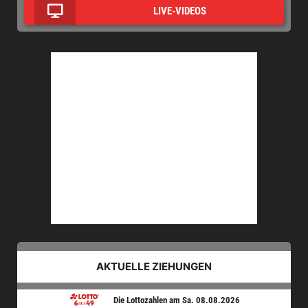
LIVE-VIDEOS
AKTUELLE ZIEHUNGEN
Die Lottozahlen am Sa. 08.08.2026