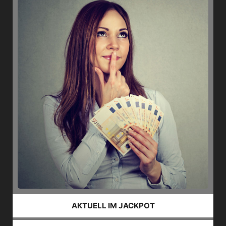
AKTUELL IM JACKPOT