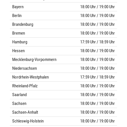
Bayern
18:00 Uhr / 19:00 Uhr
Berlin
18:00 Uhr / 19:00 Uhr
Brandenburg
18:00 Uhr / 19:00 Uhr
Bremen
18:00 Uhr / 19:00 Uhr
Hamburg
17:59 Uhr / 18:59 Uhr
Hessen
18:00 Uhr / 19:00 Uhr
Mecklenburg-Vorpommern
18:00 Uhr / 19:00 Uhr
Niedersachsen
18:00 Uhr / 19:00 Uhr
Nordrhein-Westphalen
17:59 Uhr / 18:59 Uhr
Rheinland-Pfalz
18:00 Uhr / 19:00 Uhr
Saarland
18:00 Uhr / 19:00 Uhr
Sachsen
18:00 Uhr / 19:00 Uhr
Sachsen-Anhalt
18:00 Uhr / 19:00 Uhr
Schleswig-Holstein
18:00 Uhr / 19:00 Uhr