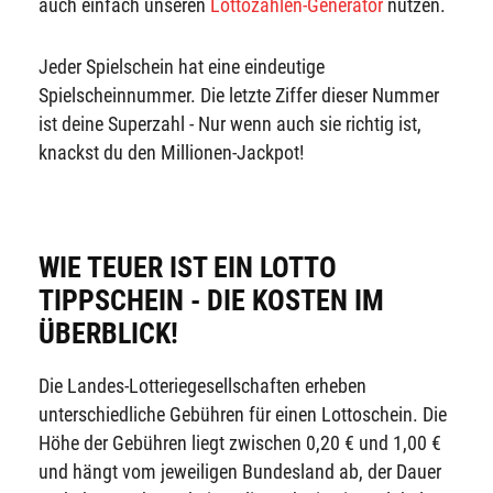
auch einfach unseren
Lottozahlen-Generator
nutzen.
Jeder Spielschein hat eine eindeutige
Spielscheinnummer. Die letzte Ziffer dieser Nummer
ist deine Superzahl - Nur wenn auch sie richtig ist,
knackst du den Millionen-Jackpot!
WIE TEUER IST EIN LOTTO
TIPPSCHEIN - DIE KOSTEN IM
ÜBERBLICK!
Die Landes-Lotteriegesellschaften erheben
unterschiedliche Gebühren für einen Lottoschein. Die
Höhe der Gebühren liegt zwischen 0,20 € und 1,00 €
und hängt vom jeweiligen Bundesland ab, der Dauer