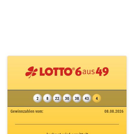
2
8
22
30
38
43
4
Gewinnzahlen vom:
08.08.2026