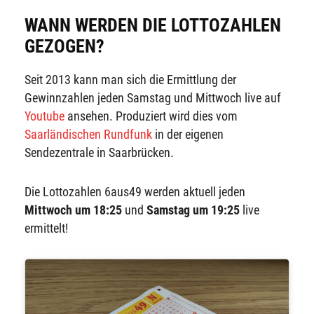
WANN WERDEN DIE LOTTOZAHLEN
GEZOGEN?
Seit 2013 kann man sich die Ermittlung der
Gewinnzahlen jeden Samstag und Mittwoch live auf
Youtube
ansehen. Produziert wird dies vom
Saarländischen Rundfunk
in der eigenen
Sendezentrale in Saarbrücken.
Die Lottozahlen 6aus49 werden aktuell jeden
Mittwoch um 18:25
und
Samstag um 19:25
live
ermittelt!