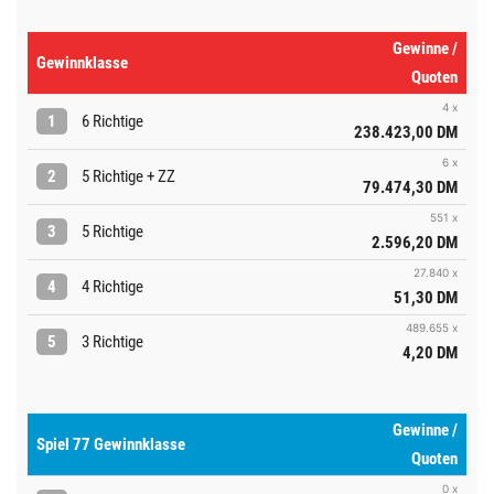
Gewinne /
Gewinnklasse
Quoten
4 x
1
6 Richtige
238.423,00 DM
6 x
2
5 Richtige + ZZ
79.474,30 DM
551 x
3
5 Richtige
2.596,20 DM
27.840 x
4
4 Richtige
51,30 DM
489.655 x
5
3 Richtige
4,20 DM
Gewinne /
Spiel 77 Gewinnklasse
Quoten
0 x