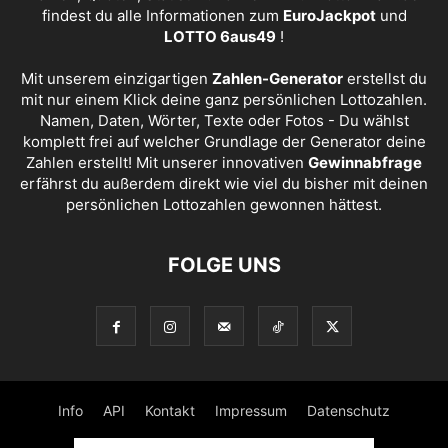
findest du alle Informationen zum
EuroJackpot
und
LOTTO 6aus49
!
Mit unserem einzigartigen
Zahlen-Generator
erstellst du
mit nur einem Klick deine ganz persönlichen Lottozahlen.
Namen, Daten, Wörter, Texte oder Fotos - Du wählst
komplett frei auf welcher Grundlage der Generator deine
Zahlen erstellt! Mit unserer innovativen
Gewinnabfrage
erfährst du außerdem direkt wie viel du bisher mit deinen
persönlichen Lottozahlen gewonnen hättest.
FOLGE UNS
Info
API
Kontakt
Impressum
Datenschutz