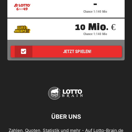
-
Chance 1:140 Mio
10 Mio. €
Chance 1:140 Mio
JETZT SPIELEN!
ÜBER UNS
Zahlen, Quoten, Statistik und mehr - Auf Lotto-Brain.de