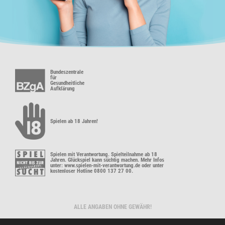
Bundeszentrale
für
Gesundheitliche
Aufklärung
Spielen ab 18 Jahren!
Spielen mit Verantwortung. Spielteilnahme ab 18
Jahren. Glückspiel kann süchtig machen. Mehr Infos
unter: www.spielen-mit-verantwortung.de oder unter
kostenloser Hotline 0800 137 27 00.
ALLE ANGABEN OHNE GEWÄHR!