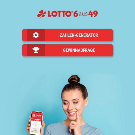
ZAHLEN-GENERATOR
GEWINNABFRAGE