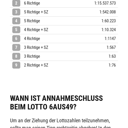
2
6 Richtige
1:15.537.573
3
5 Richtige + SZ
1:542.008
4
5 Richtige
1:60.223
5
4 Richtige + SZ
1:10.324
6
4 Richtige
1:1147
7
3 Richtige + SZ
1:567
8
3 Richtige
1:63
9
2 Richtige + SZ
1:76
WANN IST ANNAHMESCHLUSS
BEIM LOTTO 6AUS49?
Um an der Ziehung der Lottozahlen teilzunehmen,
sollte man seinen Tipp rechtzeitig abgeben! In den