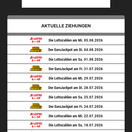
AKTUELLE ZIEHUNGEN
Die Lottozahlen am Mi. 05.08.2026
Der EuroJackpot am Di. 04.08.2026
Die Lottozahlen am Sa. 01.08.2026
Der EuroJackpot am Fr. 31.07.2026
Die Lottozahlen am Mi. 29.07.2026
Der EuroJackpot am Di. 28.07.2026
Die Lottozahlen am Sa. 25.07.2026
Der EuroJackpot am Fr. 24.07.2026
Die Lottozahlen am Mi. 22.07.2026
Die Lottozahlen am Sa. 18.07.2026