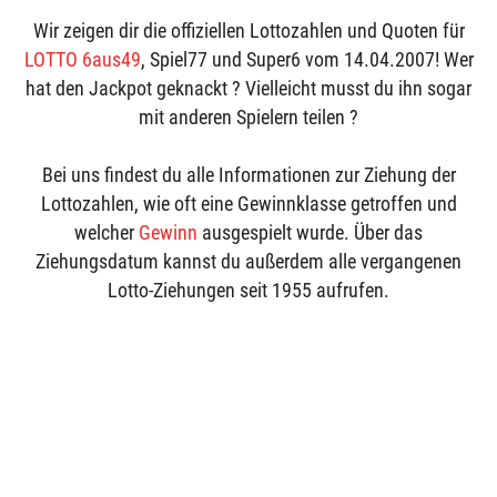
Wir zeigen dir die offiziellen Lottozahlen und Quoten für
LOTTO 6aus49
, Spiel77 und Super6 vom 14.04.2007! Wer
hat den Jackpot geknackt ? Vielleicht musst du ihn sogar
mit anderen Spielern teilen ?
Bei uns findest du alle Informationen zur Ziehung der
Lottozahlen, wie oft eine Gewinnklasse getroffen und
welcher
Gewinn
ausgespielt wurde. Über das
Ziehungsdatum kannst du außerdem alle vergangenen
Lotto-Ziehungen seit 1955 aufrufen.