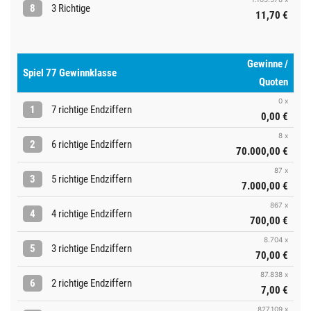
8
3 Richtige
11,70 €
Gewinne /
Spiel 77 Gewinnklasse
Quoten
0 x
1
7 richtige Endziffern
0,00 €
8 x
2
6 richtige Endziffern
70.000,00 €
87 x
3
5 richtige Endziffern
7.000,00 €
867 x
4
4 richtige Endziffern
700,00 €
8.704 x
5
3 richtige Endziffern
70,00 €
87.838 x
6
2 richtige Endziffern
7,00 €
827.109 x