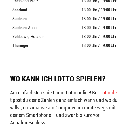
Rheinland-Pfalz
18:00 Uhr / 19:00 Uhr
Saarland
18:00 Uhr / 19:00 Uhr
Sachsen
18:00 Uhr / 19:00 Uhr
Sachsen-Anhalt
18:00 Uhr / 19:00 Uhr
Schleswig-Holstein
18:00 Uhr / 19:00 Uhr
Thüringen
18:00 Uhr / 19:00 Uhr
WO KANN ICH LOTTO SPIELEN?
Am einfachsten spielt man Lotto online! Bei
Lotto.de
tippst du deine Zahlen ganz einfach wann und wo du
willst, ob zuhause am Computer oder unterwegs mit
deinem Smartphone – und zwar bis kurz vor
Annahmeschluss.