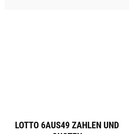
LOTTO 6AUS49 ZAHLEN UND