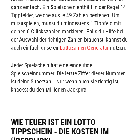
ganz einfach. Ein Spielschein enthält in der Regel 14
Tippfelder, welche aus je 49 Zahlen bestehen. Um
mitzuspielen, musst du mindestens 1 Tippfeld mit
deinen 6 Glückszahlen markieren. Falls du Hilfe bei
der Auswahl der richtigen Zahlen brauchst, kannst du
auch einfach unseren
Lottozahlen-Generator
nutzen.
Jeder Spielschein hat eine eindeutige
Spielscheinnummer. Die letzte Ziffer dieser Nummer
ist deine Superzahl - Nur wenn auch sie richtig ist,
knackst du den Millionen-Jackpot!
WIE TEUER IST EIN LOTTO
TIPPSCHEIN - DIE KOSTEN IM