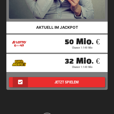
AKTUELL IM JACKPOT
50 Mio. €
Chance 1:140 Mio
32 Mio. €
Chance 1:140 Mio
JETZT SPIELEN!