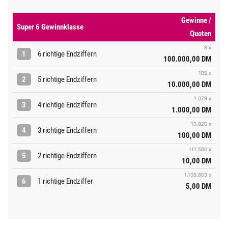
Gewinne /
Super 6 Gewinnklasse
Quoten
8 x
1
6 richtige Endziffern
100.000,00 DM
105 x
2
5 richtige Endziffern
10.000,00 DM
1.079 x
3
4 richtige Endziffern
1.000,00 DM
10.920 x
4
3 richtige Endziffern
100,00 DM
111.580 x
5
2 richtige Endziffern
10,00 DM
1.105.803 x
6
1 richtige Endziffer
5,00 DM