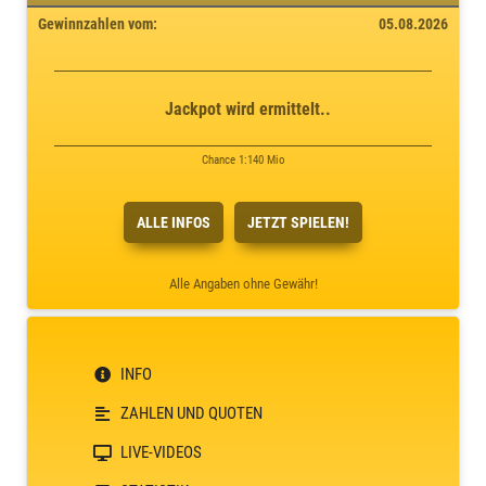
Gewinnzahlen vom:
05.08.2026
Jackpot wird ermittelt..
Chance 1:140 Mio
ALLE INFOS
JETZT SPIELEN!
Alle Angaben ohne Gewähr!
INFO
ZAHLEN UND QUOTEN
LIVE-VIDEOS