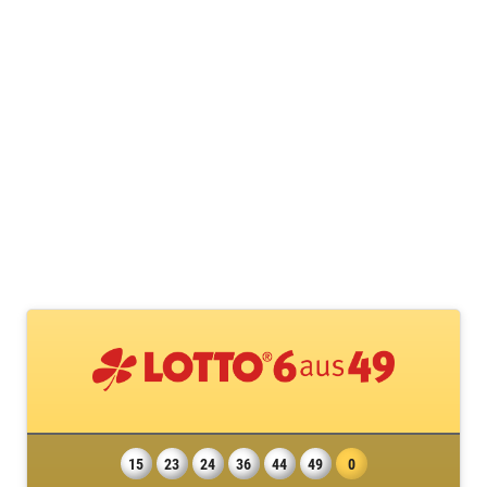
15
23
24
36
44
49
0