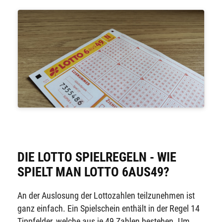
DIE LOTTO SPIELREGELN - WIE
SPIELT MAN LOTTO 6AUS49?
An der Auslosung der Lottozahlen teilzunehmen ist
ganz einfach. Ein Spielschein enthält in der Regel 14
Tippfelder, welche aus je 49 Zahlen bestehen. Um