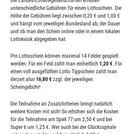
Die Landes-Lotteriegesellschaften erheben
unterschiedliche Gebühren für einen Lottoschein. Die
Höhe der Gebühren liegt zwischen 0,20 € und 1,00 €
und hängt vom jeweiligen Bundesland ab, der Dauer
und ob man den Schein online oder in einem lokalen
Lottokiosk abgegeben hat.
Pro Lottoschein können maximal 14 Felder gespielt
werden. Für ein Feld zahlt man einheitlich
1,20 €
. Für
einen voll ausgefüllten Lotto Tippschein zahlt man
derzeit also
16,80 €
zzgl. der jeweiligen
Scheingebühr!
Die Teilnahme an Zusatzlotterien bringt natürlich
weitere Kosten mit sich! So erhöhen sich die Kosten
für die Teilnahme am Spiel 77 um 2,50 € und bei
Super 6 um 1,25 €. Wer auch bei der Glücksspirale