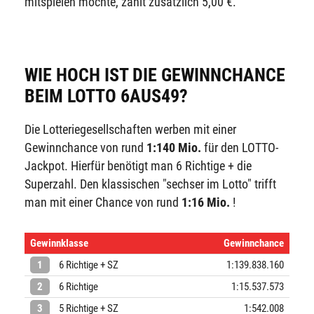
mitspielen möchte, zahlt zusätzlich 5,00 €.
WIE HOCH IST DIE GEWINNCHANCE
BEIM LOTTO 6AUS49?
Die Lotteriegesellschaften werben mit einer
Gewinnchance von rund
1:140 Mio.
für den LOTTO-
Jackpot. Hierfür benötigt man 6 Richtige + die
Superzahl. Den klassischen "sechser im Lotto" trifft
man mit einer Chance von rund
1:16 Mio.
!
Gewinnklasse
Gewinnchance
1
6 Richtige + SZ
1:139.838.160
2
6 Richtige
1:15.537.573
3
5 Richtige + SZ
1:542.008